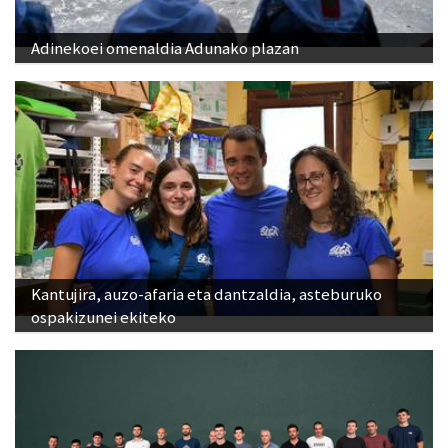
Adinekoei omenaldia Adunako plazan
Kantujira, auzo-afaria eta dantzaldia, asteburuko
ospakizunei ekiteko