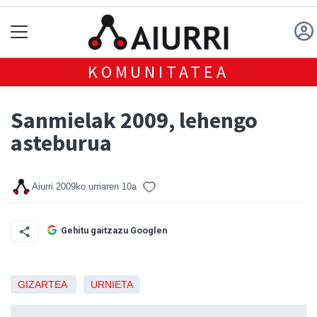
KOMUNITATEA
Sanmielak 2009, lehengo
asteburua
Aiurri
2009ko urriaren 10a
Gehitu gaitzazu Googlen
GIZARTEA
URNIETA