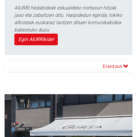
AIURRI hedabideak eskualdeko nortasun hitzak
jaso eta zabaltzen ditu. Harpidedun eginda, tokiko
albisteak euskaraz lantzen dituen komunikabidea
babestuko duzu.
Egin AIURRIkide!
Erantzun