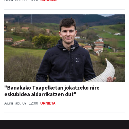
"Banakako Txapelketan jokatzeko nire
eskubidea aldarrikatzen dut"
Aiurri
abu 07, 12:00
URNIETA