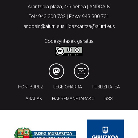
Arantzibia plaza, 4-5 behea | ANDOAIN
Tel.: 943 300 732 | Faxa: 943 300 731
andoain@aiurri.eus | idazkaritza@aiurri.eus
Codesyntaxek garatua
HONI BURUZ
LEGE OHARRA
PUBLIZITATEA
ARAUAK
HARREMANETARAKO
RSS