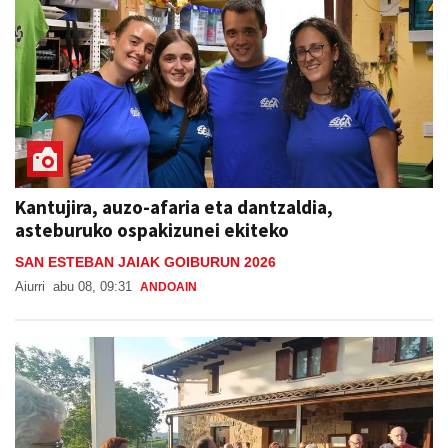
Kantujira, auzo-afaria eta dantzaldia,
asteburuko ospakizunei ekiteko
SAN ESTEBAN JAIAK GOIBURUN 2026
Aiurri
abu 08, 09:31
ANDOAIN