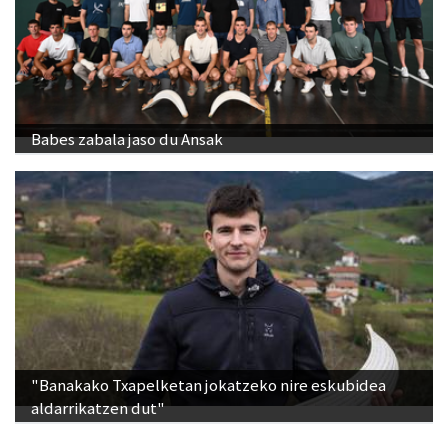
Babes zabala jaso du Ansak
"Banakako Txapelketan jokatzeko nire eskubidea
aldarrikatzen dut"