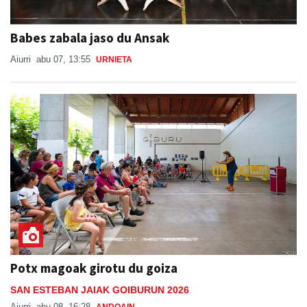
Babes zabala jaso du Ansak
Aiurri
abu 07, 13:55
URNIETA
Potx magoak girotu du goiza
SAN ESTEBAN JAIAK GOIBURUN 2026
Aiurri
abu 08, 16:28
ANDOAIN