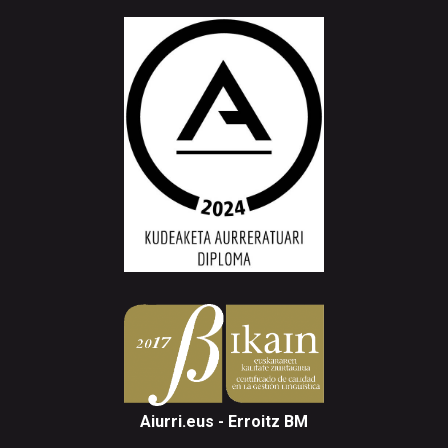
Aiurri.eus - Erroitz BM