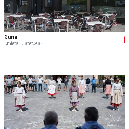
Previous
Next
Itxaspe
Urnieta
- Frutategiak