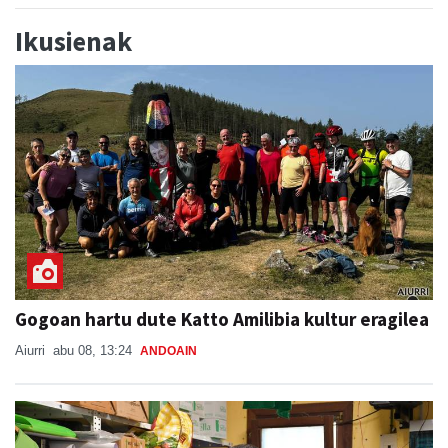
Ikusienak
Gogoan hartu dute Katto Amilibia kultur eragilea
Aiurri
abu 08, 13:24
ANDOAIN