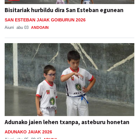
SAN ESTEBAN JAIAK GOIBURUN 2026
Aiurri
abu 03
ANDOAIN
Adunako jaien lehen txanpa, asteburu honetan
ADUNAKO JAIAK 2026
Aiurri
abu 05, 08:47
ADUNA