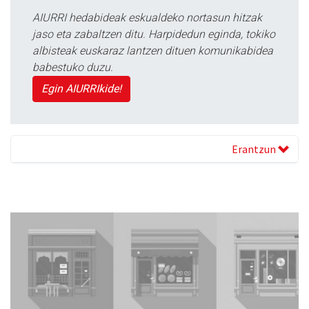
AIURRI hedabideak eskualdeko nortasun hitzak
jaso eta zabaltzen ditu. Harpidedun eginda, tokiko
albisteak euskaraz lantzen dituen komunikabidea
babestuko duzu.
Egin AIURRIkide!
Erantzun