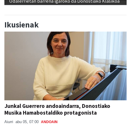
Ikusienak
Junkal Guerrero andoaindarra, Donostiako
Musika Hamabostaldiko protagonista
Aiurri
abu 05, 07:00
ANDOAIN