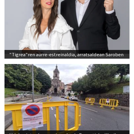
"Tigrea"ren aurre-estreinaldia, arratsaldean Saroben
Udalerrietan barrena igaroko da Donostiako Klasikoa