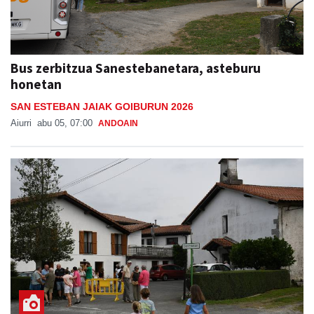
Bus zerbitzua Sanestebanetara, asteburu
honetan
SAN ESTEBAN JAIAK GOIBURUN 2026
Aiurri
abu 05, 07:00
ANDOAIN
Bisitariak hurbildu dira San Esteban egunean