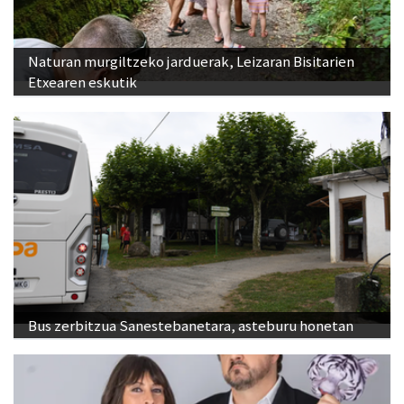
Naturan murgiltzeko jarduerak, Leizaran Bisitarien
Etxearen eskutik
Bus zerbitzua Sanestebanetara, asteburu honetan