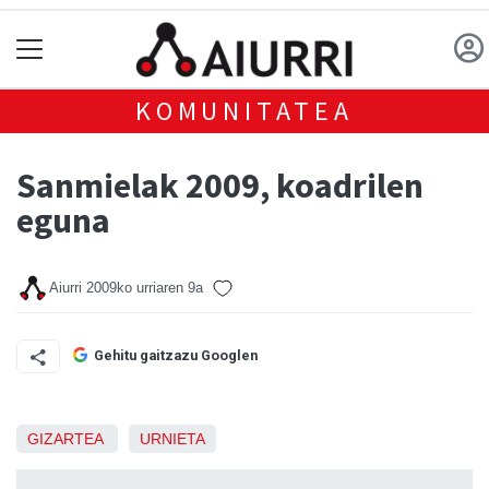
KOMUNITATEA
Sanmielak 2009, koadrilen
eguna
Aiurri
2009ko urriaren 9a
Gehitu gaitzazu Googlen
GIZARTEA
URNIETA