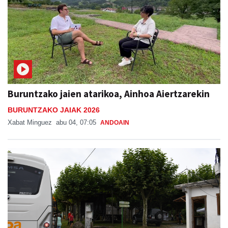
Buruntzako jaien atarikoa, Ainhoa Aiertzarekin
BURUNTZAKO JAIAK 2026
Xabat Minguez
abu 04, 07:05
ANDOAIN