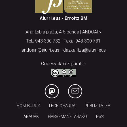
Aiurri.eus - Erroitz BM
Arantzibia plaza, 4-5 behea | ANDOAIN
Tel.: 943 300 732 | Faxa: 943 300 731
andoain@aiurri.eus | idazkaritza@aiurri.eus
Codesyntaxek garatua
HONI BURUZ
LEGE OHARRA
PUBLIZITATEA
ARAUAK
HARREMANETARAKO
RSS