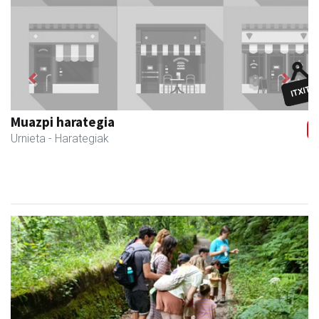
Previous
Next
Urnietako Udala
Urnieta
- Udaletxeak