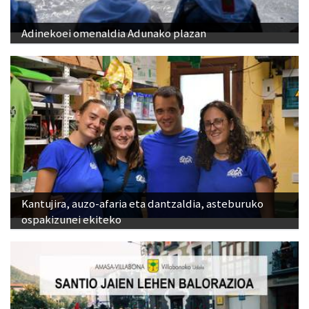
Adinekoei omenaldia Adunako plazan
Kantujira, auzo-afaria eta dantzaldia, asteburuko
ospakizunei ekiteko