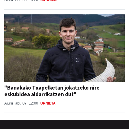
"Banakako Txapelketan jokatzeko nire
eskubidea aldarrikatzen dut"
Aiurri
abu 07, 12:00
URNIETA