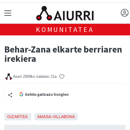
KOMUNITATEA
Behar-Zana elkarte berriaren
irekiera
Aiurri
2009ko irailaren 21a
Gehitu gaitzazu Googlen
GIZARTEA
AMASA-VILLABONA