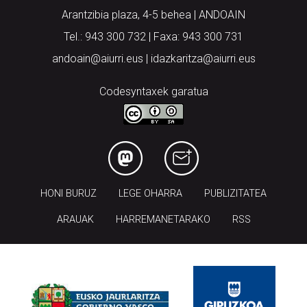
Arantzibia plaza, 4-5 behea | ANDOAIN
Tel.: 943 300 732 | Faxa: 943 300 731
andoain@aiurri.eus | idazkaritza@aiurri.eus
Codesyntaxek garatua
HONI BURUZ
LEGE OHARRA
PUBLIZITATEA
ARAUAK
HARREMANETARAKO
RSS