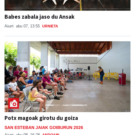
Babes zabala jaso du Ansak
Aiurri
abu 07, 13:55
URNIETA
Potx magoak girotu du goiza
SAN ESTEBAN JAIAK GOIBURUN 2026
Aiurri
abu 08, 16:28
ANDOAIN