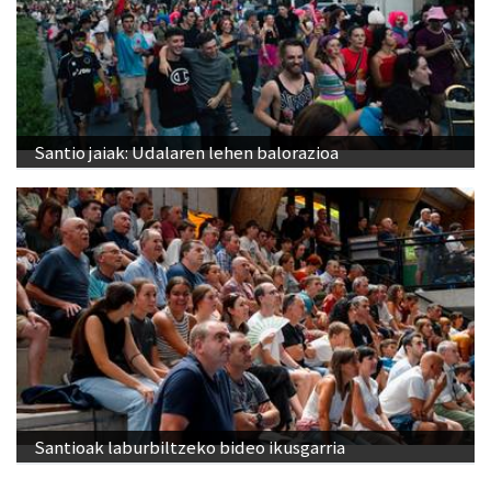
Santio jaiak: Udalaren lehen balorazioa
Santioak laburbiltzeko bideo ikusgarria