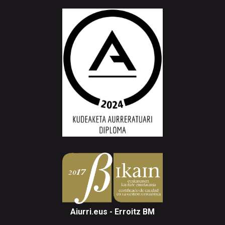
Aiurri.eus - Erroitz BM