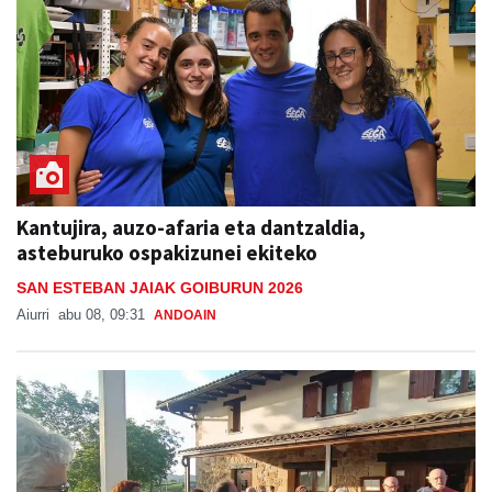
Kantujira, auzo-afaria eta dantzaldia,
asteburuko ospakizunei ekiteko
SAN ESTEBAN JAIAK GOIBURUN 2026
Aiurri
abu 08, 09:31
ANDOAIN