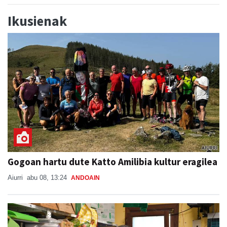
Ikusienak
Gogoan hartu dute Katto Amilibia kultur eragilea
Aiurri
abu 08, 13:24
ANDOAIN