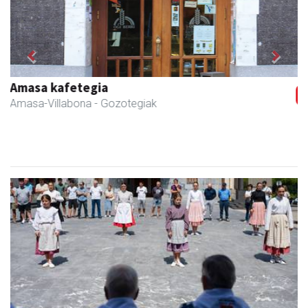
Previous
Next
Amane
Amasa-Villabona
- Arropa-dendak