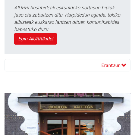
AIURRI hedabideak eskualdeko nortasun hitzak
jaso eta zabaltzen ditu. Harpidedun eginda, tokiko
albisteak euskaraz lantzen dituen komunikabidea
babestuko duzu.
Egin AIURRIkide!
Erantzun