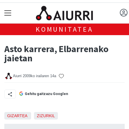
KOMUNITATEA
Asto karrera, Elbarrenako
jaietan
Aiurri
2009ko irailaren 14a
Gehitu gaitzazu Googlen
GIZARTEA
ZIZURKIL