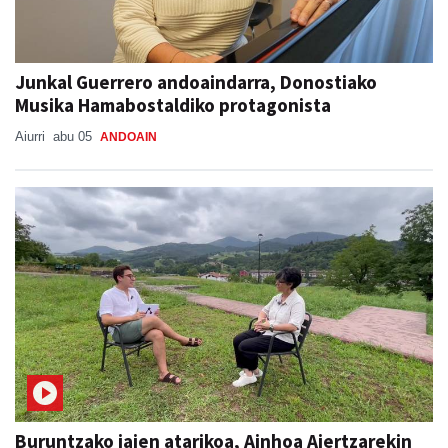
Junkal Guerrero andoaindarra, Donostiako
Musika Hamabostaldiko protagonista
Aiurri
abu 05
ANDOAIN
Buruntzako jaien atarikoa, Ainhoa Aiertzarekin