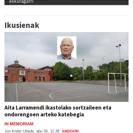
eskuragarri
Ikusienak
Aita Larramendi ikastolako sortzaileen eta
ondorengoen arteko katebegia
IN MEMORIAM
Jon Ander Ubeda
abu 06, 11:38
ANDOAIN