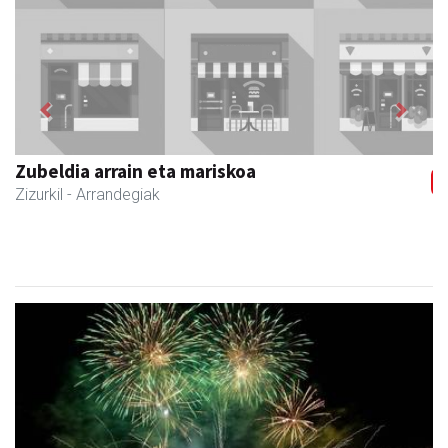
Previous
Next
Zubeldia arrain eta mariskoa
Zizurkil
- Arrandegiak