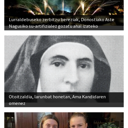
Lurraldebuseko zerbitzu bereziak, Donostiako Aste
Nagusiko su-artifizialez gozatu ahal izateko
Otoitzaldia, larunbat honetan, Ama Kandidaren
omenez