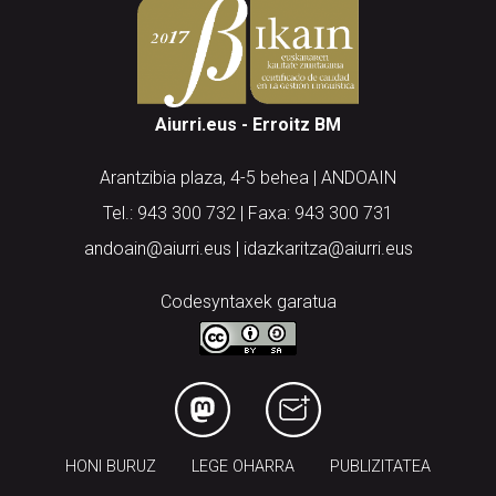
Aiurri.eus - Erroitz BM
Arantzibia plaza, 4-5 behea | ANDOAIN
Tel.: 943 300 732 | Faxa: 943 300 731
andoain@aiurri.eus | idazkaritza@aiurri.eus
Codesyntaxek garatua
HONI BURUZ
LEGE OHARRA
PUBLIZITATEA