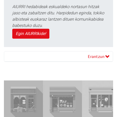
AIURRI hedabideak eskualdeko nortasun hitzak
jaso eta zabaltzen ditu. Harpidedun eginda, tokiko
albisteak euskaraz lantzen dituen komunikabidea
babestuko duzu.
Egin AIURRIkide!
Erantzun