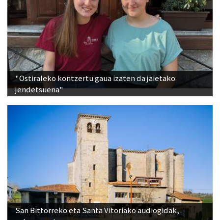
"Ostiraleko kontzertu gaua izaten da jaietako
jendetsuena"
San Bittorreko eta Santa Vitoriako audiogidak,