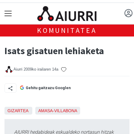
KOMUNITATEA
Isats gisatuen lehiaketa
Aiurri
2009ko irailaren 14a
Gehitu gaitzazu Googlen
GIZARTEA
AMASA-VILLABONA
AIURRI hedabideak eskualdeko nortasun hitzak