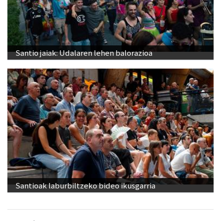
Santio jaiak: Udalaren lehen balorazioa
Santioak laburbiltzeko bideo ikusgarria