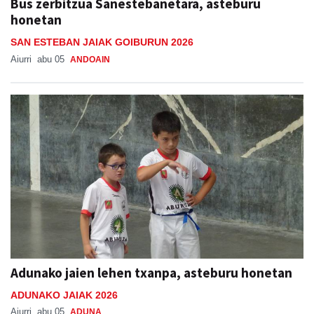
Bus zerbitzua Sanestebanetara, asteburu
honetan
SAN ESTEBAN JAIAK GOIBURUN 2026
Aiurri
abu 05
ANDOAIN
Adunako jaien lehen txanpa, asteburu honetan
ADUNAKO JAIAK 2026
Aiurri
abu 05
ADUNA