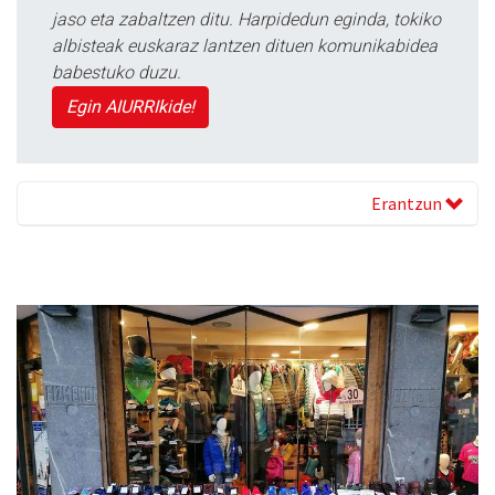
jaso eta zabaltzen ditu. Harpidedun eginda, tokiko
albisteak euskaraz lantzen dituen komunikabidea
babestuko duzu.
Egin AIURRIkide!
Erantzun