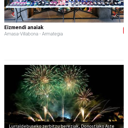
Previous
Next
Erniobea BHI
Amasa-Villabona
- Hezkuntza
Lurraldebuseko zerbitzu bereziak, Donostiako Aste