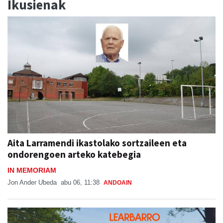
Ikusienak
Aita Larramendi ikastolako sortzaileen eta
ondorengoen arteko katebegia
IN MEMORIAM
Jon Ander Ubeda
abu 06, 11:38
ANDOAIN