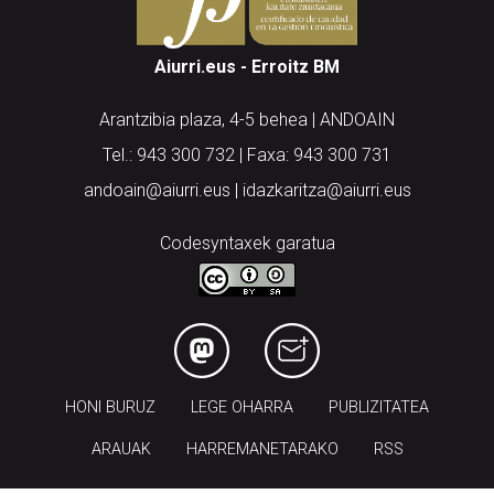
Aiurri.eus - Erroitz BM
Arantzibia plaza, 4-5 behea | ANDOAIN
Tel.: 943 300 732 | Faxa: 943 300 731
andoain@aiurri.eus | idazkaritza@aiurri.eus
Codesyntaxek garatua
HONI BURUZ
LEGE OHARRA
PUBLIZITATEA
ARAUAK
HARREMANETARAKO
RSS