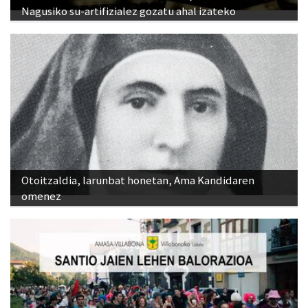
Nagusiko su-artifizialez gozatu ahal izateko
Otoitzaldia, larunbat honetan, Ama Kandidaren
omenez