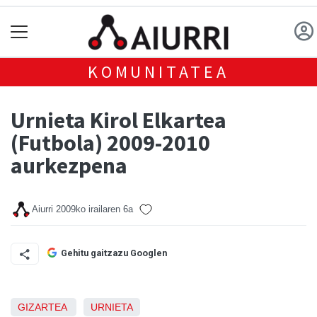
KOMUNITATEA
Urnieta Kirol Elkartea
(Futbola) 2009-2010
aurkezpena
Aiurri
2009ko irailaren 6a
Gehitu gaitzazu Googlen
GIZARTEA
URNIETA