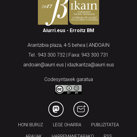
Aiurri.eus - Erroitz BM
Arantzibia plaza, 4-5 behea | ANDOAIN
Tel.: 943 300 732 | Faxa: 943 300 731
andoain@aiurri.eus | idazkaritza@aiurri.eus
Codesyntaxek garatua
HONI BURUZ
LEGE OHARRA
PUBLIZITATEA
ARAUAK
HARREMANETARAKO
RSS