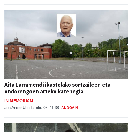
Aita Larramendi ikastolako sortzaileen eta
ondorengoen arteko katebegia
IN MEMORIAM
Jon Ander Ubeda
abu 06, 11:38
ANDOAIN