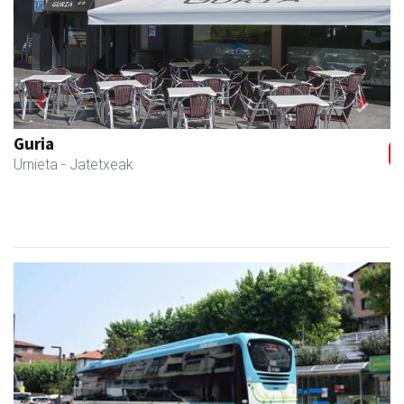
Previous
Next
Ikasmin ikasketa zentroa
Urnieta
- Ikasketa zentroak