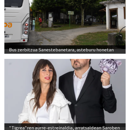
Bus zerbitzua Sanestebanetara, asteburu honetan
"Tigrea"ren aurre-estreinaldia, arratsaldean Saroben