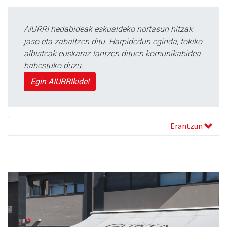
AIURRI hedabideak eskualdeko nortasun hitzak
jaso eta zabaltzen ditu. Harpidedun eginda, tokiko
albisteak euskaraz lantzen dituen komunikabidea
babestuko duzu.
Egin AIURRIkide!
Erantzun