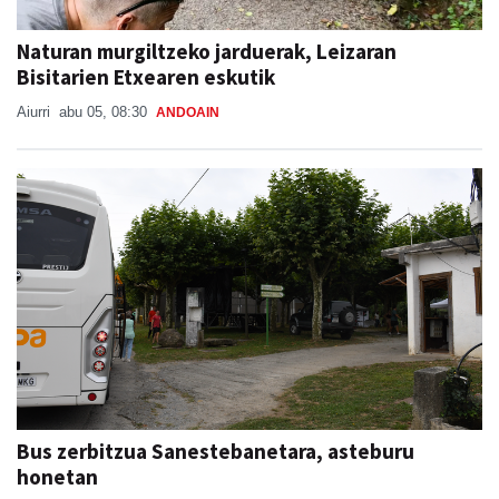
Naturan murgiltzeko jarduerak, Leizaran
Bisitarien Etxearen eskutik
Aiurri
abu 05, 08:30
ANDOAIN
Bus zerbitzua Sanestebanetara, asteburu
honetan