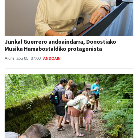
Junkal Guerrero andoaindarra, Donostiako
Musika Hamabostaldiko protagonista
Aiurri
abu 05, 07:00
ANDOAIN