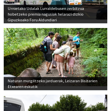
Urnietako Udalak Lurraldebusen zerbitzua
hobetzeko premia nagusiak helarazi dizkio
Gipuzkoako Foru Aldundiari
Naturan murgiltzeko jarduerak, Leizaran Bisitarien
Etxearen eskutik