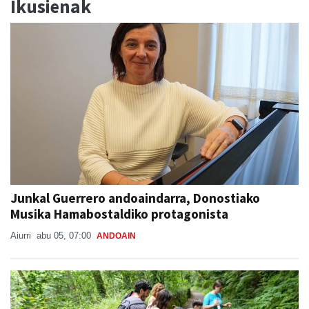
Ikusienak
Junkal Guerrero andoaindarra, Donostiako
Musika Hamabostaldiko protagonista
Aiurri
abu 05, 07:00
ANDOAIN