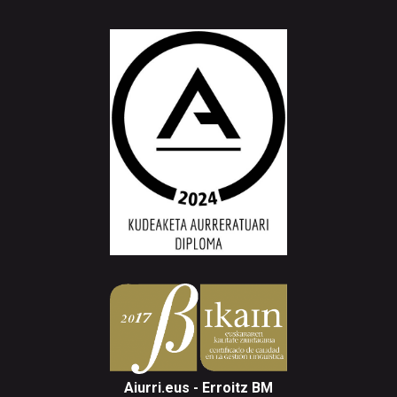
Aiurri.eus - Erroitz BM