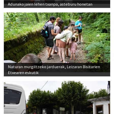
Adunako jaien lehen txanpa, asteburu honetan
Naturan murgiltzeko jarduerak, Leizaran Bisitarien
Etxearen eskutik