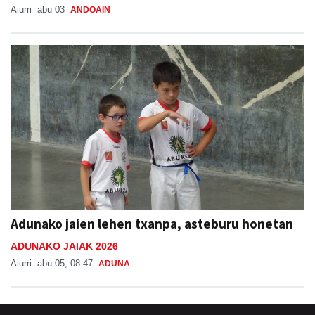
Aiurri
abu 03
ANDOAIN
Adunako jaien lehen txanpa, asteburu honetan
ADUNAKO JAIAK 2026
Aiurri
abu 05, 08:47
ADUNA