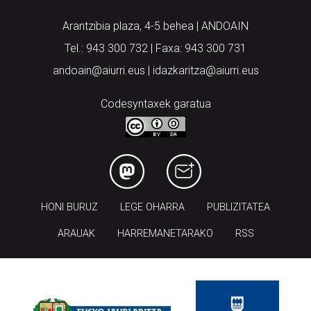
Arantzibia plaza, 4-5 behea | ANDOAIN
Tel.: 943 300 732 | Faxa: 943 300 731
andoain@aiurri.eus | idazkaritza@aiurri.eus
Codesyntaxek garatua
HONI BURUZ
LEGE OHARRA
PUBLIZITATEA
ARAUAK
HARREMANETARAKO
RSS