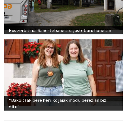
Bus zerbitzua Sanestebanetara, asteburu honetan
"Bakoitzak bere herriko jaiak modu berezian bizi
ditu"