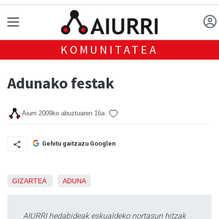
KOMUNITATEA
Adunako festak
Aiurri
2009ko abuztuaren 16a
Gehitu gaitzazu Googlen
GIZARTEA
ADUNA
AIURRI hedabideak eskualdeko nortasun hitzak