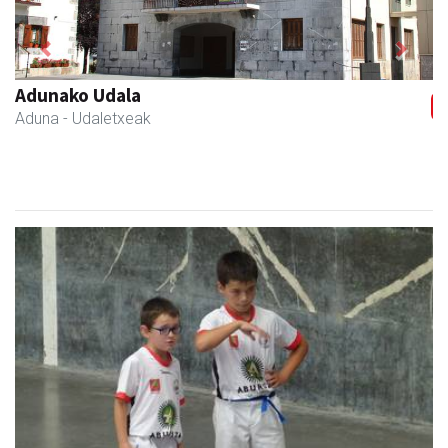
Previous
Next
Arruti gozotegia
Andoain
- Gozotegiak