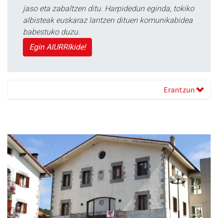
jaso eta zabaltzen ditu. Harpidedun eginda, tokiko
albisteak euskaraz lantzen dituen komunikabidea
babestuko duzu.
Egin AIURRIkide!
Erantzun