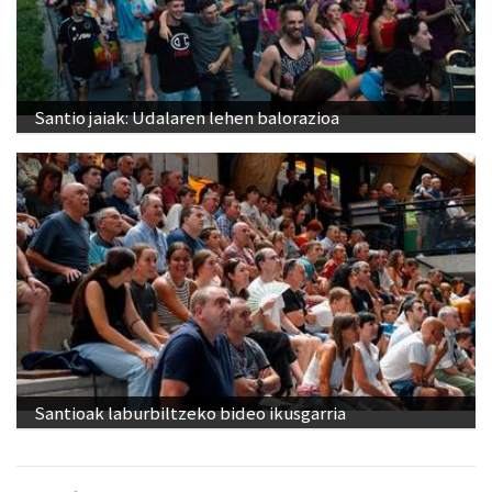
Santio jaiak: Udalaren lehen balorazioa
Santioak laburbiltzeko bideo ikusgarria