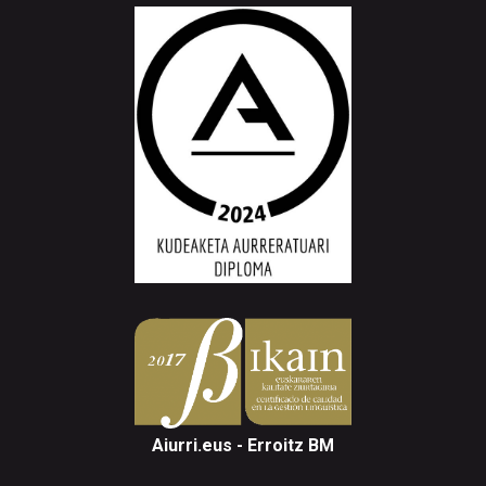
Aiurri.eus - Erroitz BM