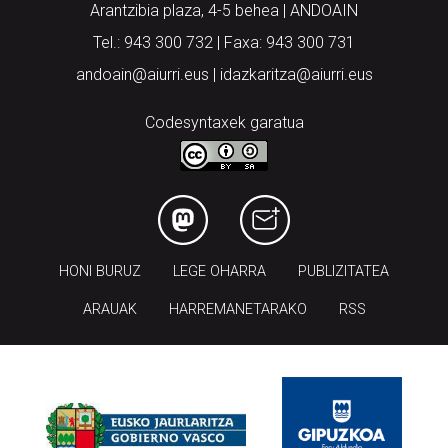
Arantzibia plaza, 4-5 behea | ANDOAIN
Tel.: 943 300 732 | Faxa: 943 300 731
andoain@aiurri.eus | idazkaritza@aiurri.eus
Codesyntaxek garatua
HONI BURUZ
LEGE OHARRA
PUBLIZITATEA
ARAUAK
HARREMANETARAKO
RSS