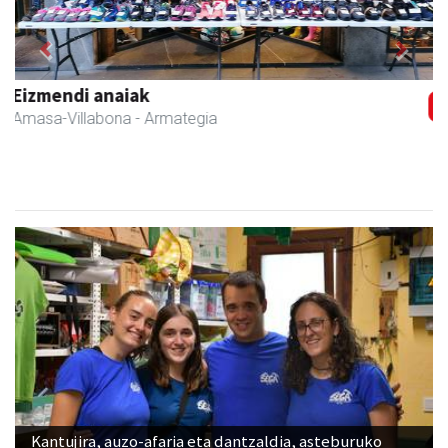
Previous
Next
Fleming Herri Eskola
Amasa-Villabona
- Hezkuntza
Kantujira, auzo-afaria eta dantzaldia, asteburuko