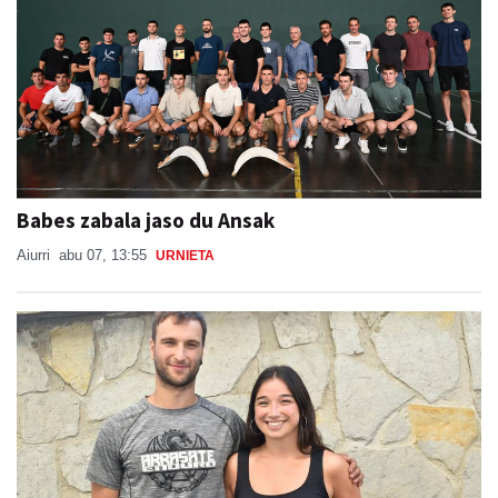
Babes zabala jaso du Ansak
Aiurri
abu 07, 13:55
URNIETA