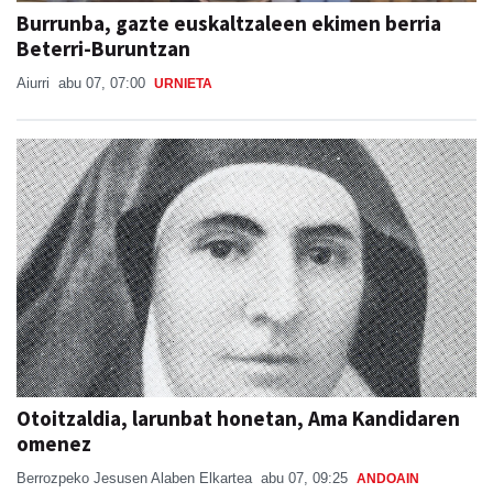
Burrunba, gazte euskaltzaleen ekimen berria
Beterri-Buruntzan
Aiurri
abu 07, 07:00
URNIETA
Otoitzaldia, larunbat honetan, Ama Kandidaren
omenez
Berrozpeko Jesusen Alaben Elkartea
abu 07, 09:25
ANDOAIN