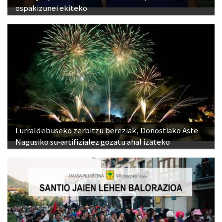
ospakizunei ekiteko
Lurraldebuseko zerbitzu bereziak, Donostiako Aste
Nagusiko su-artifizialez gozatu ahal izateko