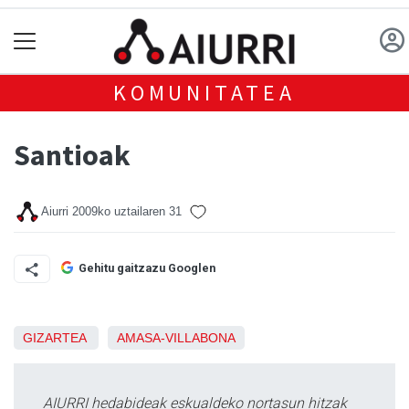
KOMUNITATEA
Santioak
Aiurri
2009ko uztailaren 31
Gehitu gaitzazu Googlen
GIZARTEA
AMASA-VILLABONA
AIURRI hedabideak eskualdeko nortasun hitzak