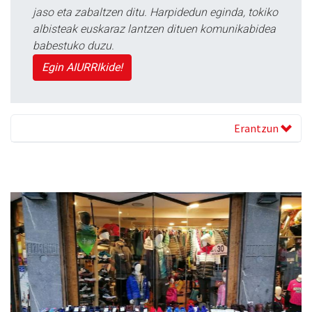
jaso eta zabaltzen ditu. Harpidedun eginda, tokiko
albisteak euskaraz lantzen dituen komunikabidea
babestuko duzu.
Egin AIURRIkide!
Erantzun