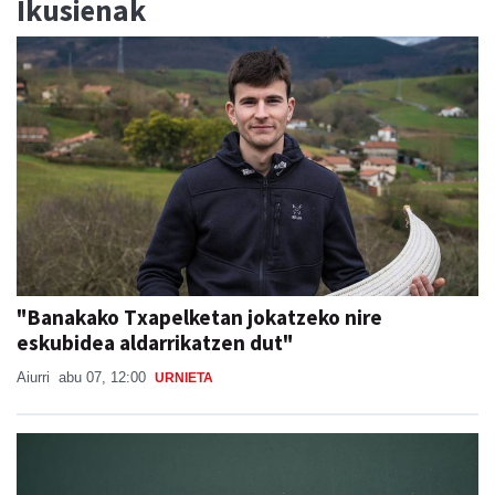
Ikusienak
"Banakako Txapelketan jokatzeko nire
eskubidea aldarrikatzen dut"
Aiurri
abu 07, 12:00
URNIETA