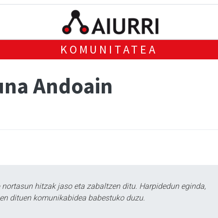
KOMUNITATEA
guna Andoain
ortasun hitzak jaso eta zabaltzen ditu. Harpidedun eginda,
tzen dituen komunikabidea babestuko duzu.