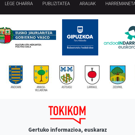
LEGE OHARRA
PUBLIZITATEA
ARAUAK
HARREMANET
Gertuko informazioa, euskaraz