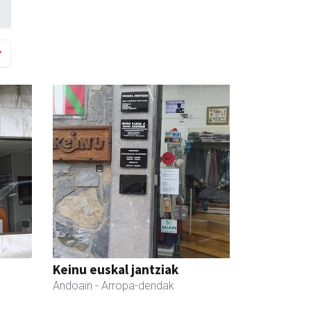
Keinu euskal jantziak
Andoain
- Arropa-dendak