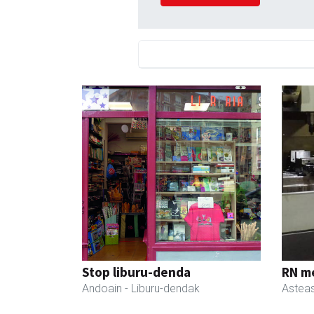
Stop liburu-denda
RN m
Andoain
- Liburu-dendak
Astea