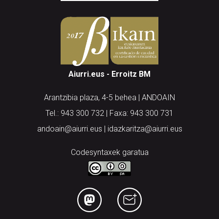
Aiurri.eus - Erroitz BM
Arantzibia plaza, 4-5 behea | ANDOAIN
Tel.: 943 300 732 | Faxa: 943 300 731
andoain@aiurri.eus | idazkaritza@aiurri.eus
Codesyntaxek garatua