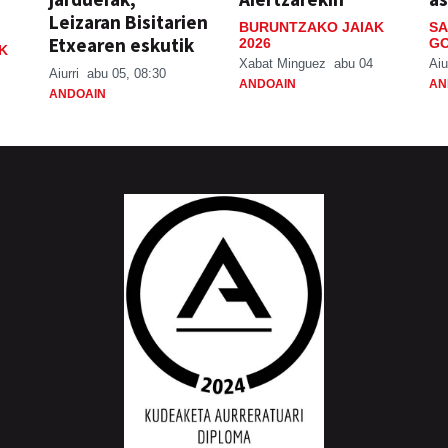
Leizaran Bisitarien
BURUNTZAKO JAIAK
SA
Etxearen eskutik
2026
GO
K
Xabat Minguez
abu 04
Aiu
Aiurri
abu 05, 08:30
ANDOAIN
AN
ANDOAIN