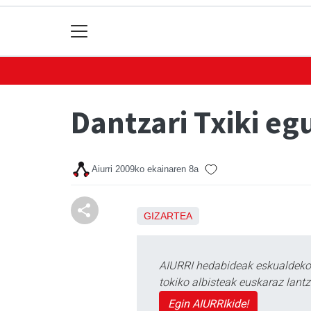
Dantzari Txiki e
Aiurri
2009ko ekainaren 8a
GIZARTEA
AIURRI hedabideak eskualdeko n
tokiko albisteak euskaraz lan
Egin AIURRIkide!