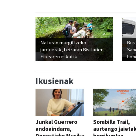
Naturan murgiltzeko
Bus
jarduerak, Leizaran Bisitarien
San
Etxearen eskutik
hon
Ikusienak
Junkal Guerrero
Sorabilla Trail,
andoaindarra,
aurtengo jaieta
Donostiako Musika
berrikuntza