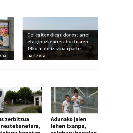
Dei egiten diegu donostiarrei
eta gipuzkoarrei abuztuaren
14ko mobilizazioan parte
ena
hartzera
s zerbitzua
Adunako jaien
anestebanetara,
lehen txanpa,
steburu honetan
asteburu honetan