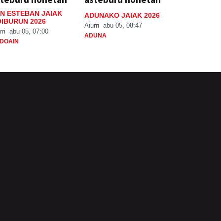
N ESTEBAN JAIAK
ADUNAKO JAIAK 2026
IBURUN 2026
Aiurri
abu 05, 08:47
rri
abu 05, 07:00
ADUNA
DOAIN