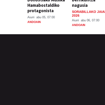
Hamabostaldiko
nagusia
protagonista
SORABILLAKO JAIA
2026
Aiurri
abu 05, 07:00
Aiurri
abu 06, 07:00
ANDOAIN
ANDOAIN