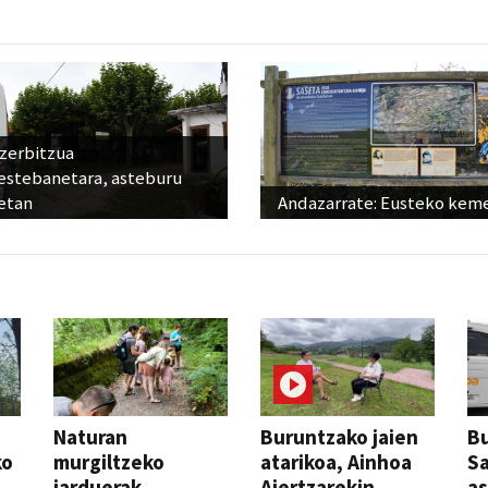
 zerbitzua
estebanetara, asteburu
etan
Andazarrate: Eusteko kem
Naturan
Buruntzako jaien
Bu
ko
murgiltzeko
atarikoa, Ainhoa
S
jarduerak,
Aiertzarekin
a