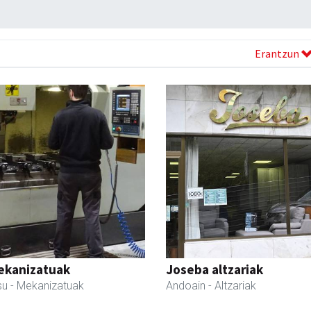
Erantzun
ekanizatuak
Joseba altzariak
su
- Mekanizatuak
Andoain
- Altzariak