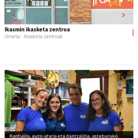
Previous
Next
Osane belar eta eko denda
Urnieta
- Akupuntura
Kantujira, auzo-afaria eta dantzaldia, asteburuko