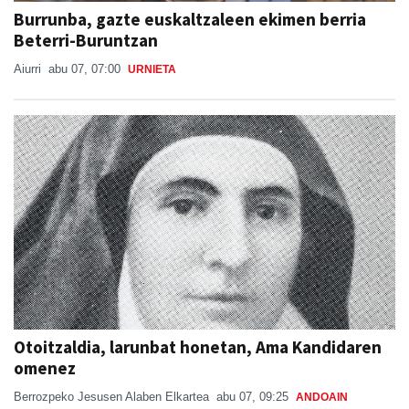
Burrunba, gazte euskaltzaleen ekimen berria
Beterri-Buruntzan
Aiurri
abu 07, 07:00
URNIETA
Otoitzaldia, larunbat honetan, Ama Kandidaren
omenez
Berrozpeko Jesusen Alaben Elkartea
abu 07, 09:25
ANDOAIN