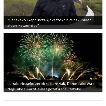
"Banakako Txapelketan jokatzeko nire eskubidea
aldarrikatzen dut"
Lurraldebuseko zerbitzu bereziak, Donostiako Aste
Nagusiko su-artifizialez gozatu ahal izateko