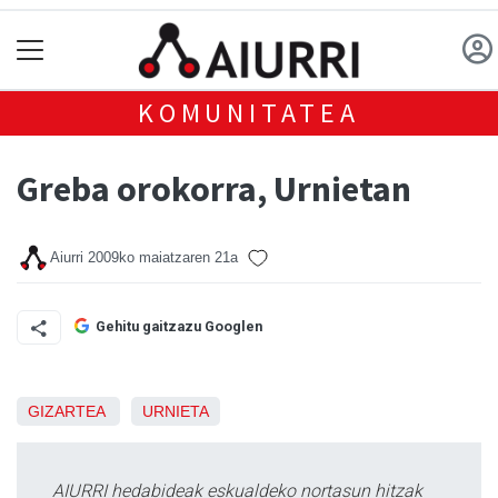
KOMUNITATEA
Greba orokorra, Urnietan
Aiurri
2009ko maiatzaren 21a
Gehitu gaitzazu Googlen
GIZARTEA
URNIETA
AIURRI hedabideak eskualdeko nortasun hitzak