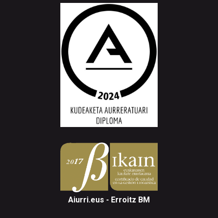
Aiurri.eus - Erroitz BM