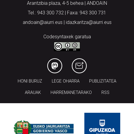
Arantzibia plaza, 4-5 behea | ANDOAIN
Tel.: 943 300 732 | Faxa: 943 300 731
andoain@aiurri.eus | idazkaritza@aiurri.eus
Codesyntaxek garatua
HONI BURUZ
LEGE OHARRA
PUBLIZITATEA
ARAUAK
HARREMANETARAKO
RSS