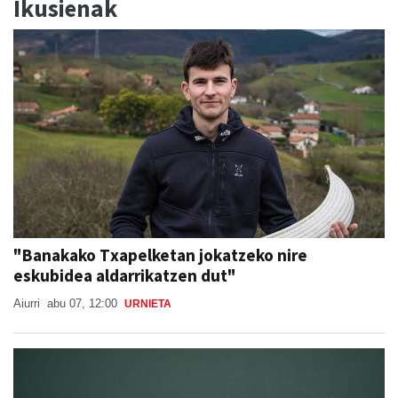
Ikusienak
"Banakako Txapelketan jokatzeko nire
eskubidea aldarrikatzen dut"
Aiurri
abu 07, 12:00
URNIETA