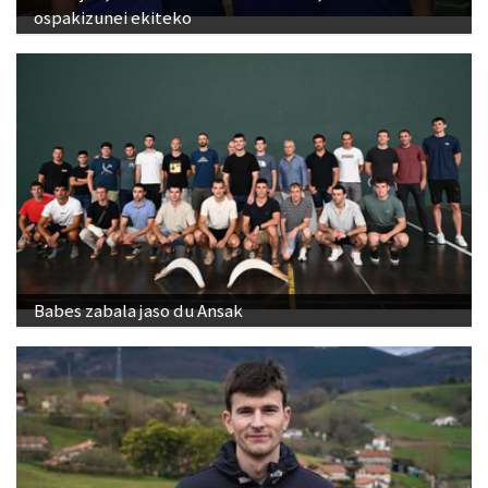
ospakizunei ekiteko
Babes zabala jaso du Ansak