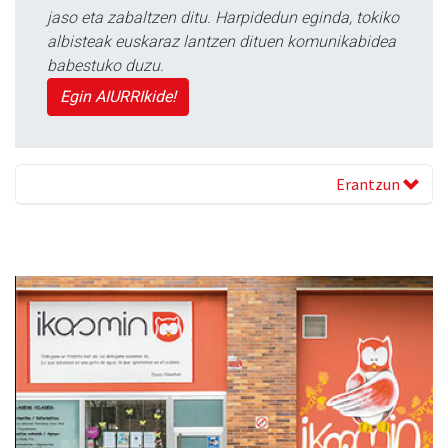
jaso eta zabaltzen ditu. Harpidedun eginda, tokiko
albisteak euskaraz lantzen dituen komunikabidea
babestuko duzu.
Egin AIURRIkide!
Erantzun