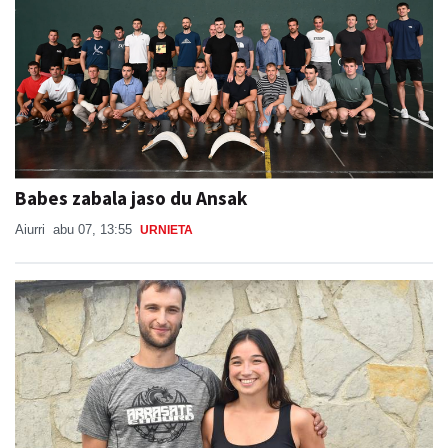
Babes zabala jaso du Ansak
Aiurri
abu 07, 13:55
URNIETA