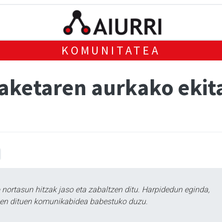
KOMUNITATEA
ketaren aurkako ekita
ortasun hitzak jaso eta zabaltzen ditu. Harpidedun eginda,
tzen dituen komunikabidea babestuko duzu.