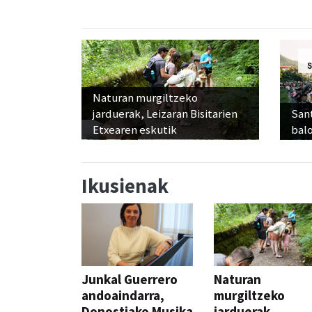
Naturan murgiltzeko
jarduerak, Leizaran Bisitarien
Sant
Etxearen eskutik
balo
Ikusienak
Junkal Guerrero
Naturan
andoaindarra,
murgiltzeko
Donostiako Musika
jarduerak,