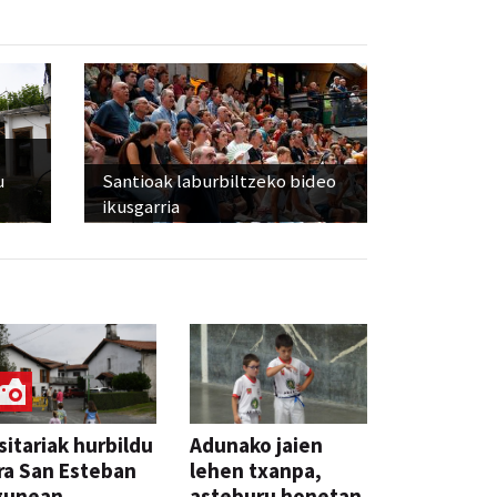
u
Santioak laburbiltzeko bideo
ikusgarria
sitariak hurbildu
Adunako jaien
ra San Esteban
lehen txanpa,
gunean
asteburu honetan