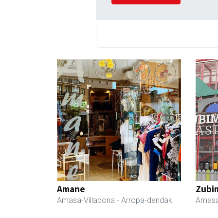
Amane
Zubim
Amasa-Villabona
- Arropa-dendak
Amasa