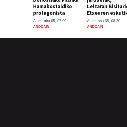
Hamabostaldiko
Leizaran Bisitar
protagonista
Etxearen eskuti
Aiurri
abu 05, 07:00
Aiurri
abu 05, 08:30
ANDOAIN
ANDOAIN