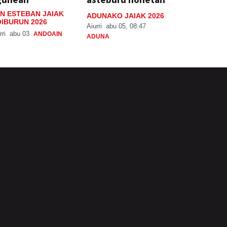
N ESTEBAN JAIAK
ADUNAKO JAIAK 2026
IBURUN 2026
Aiurri
abu 05, 08:47
rri
abu 03
ANDOAIN
ADUNA