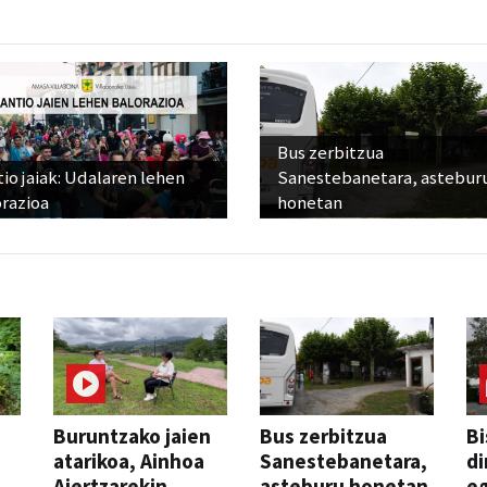
Bus zerbitzua
io jaiak: Udalaren lehen
Sanestebanetara, astebur
razioa
honetan
Buruntzako jaien
Bus zerbitzua
Bi
atarikoa, Ainhoa
Sanestebanetara,
di
Aiertzarekin
asteburu honetan
e