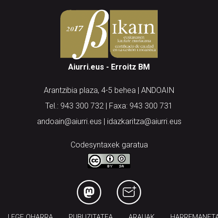
Aiurri.eus - Erroitz BM
Arantzibia plaza, 4-5 behea | ANDOAIN
Tel.: 943 300 732 | Faxa: 943 300 731
andoain@aiurri.eus | idazkaritza@aiurri.eus
Codesyntaxek garatua
LEGE OHARRA
PUBLIZITATEA
ARAUAK
HARREMANET