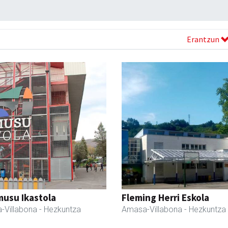
Erantzun
usu Ikastola
Fleming Herri Eskola
-Villabona
- Hezkuntza
Amasa-Villabona
- Hezkuntza