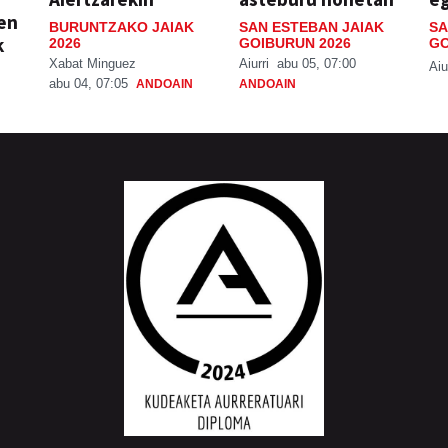
ien
BURUNTZAKO JAIAK
SAN ESTEBAN JAIAK
SA
k
2026
GOIBURUN 2026
GO
Xabat Minguez
Aiurri
abu 05, 07:00
Aiu
abu 04, 07:05
ANDOAIN
ANDOAIN