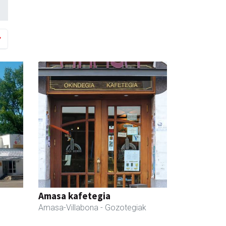
Amasa kafetegia
Amasa-Villabona
- Gozotegiak