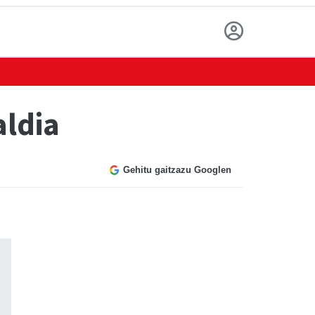
ldia
Gehitu gaitzazu Googlen