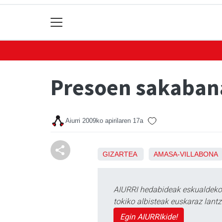
Presoen sakabana
Aiurri
2009ko apirilaren 17a
GIZARTEA
AMASA-VILLABONA
AIURRI hedabideak eskualdeko n
tokiko albisteak euskaraz lan
Egin AIURRIkide!