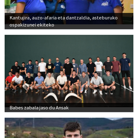
Kantujira, auzo-afaria eta dantzaldia, asteburuko
ospakizunei ekiteko
Babes zabala jaso du Ansak