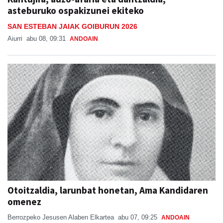
asteburuko ospakizunei ekiteko
SAN ESTEBAN JAIAK GOIBURUN 2026
Aiurri
abu 08, 09:31
ANDOAIN
Otoitzaldia, larunbat honetan, Ama Kandidaren
omenez
Berrozpeko Jesusen Alaben Elkartea
abu 07, 09:25
ANDOAIN