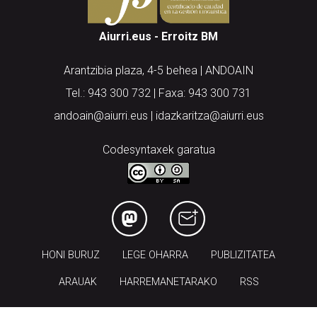
Aiurri.eus - Erroitz BM
Arantzibia plaza, 4-5 behea | ANDOAIN
Tel.: 943 300 732 | Faxa: 943 300 731
andoain@aiurri.eus | idazkaritza@aiurri.eus
Codesyntaxek garatua
HONI BURUZ
LEGE OHARRA
PUBLIZITATEA
ARAUAK
HARREMANETARAKO
RSS