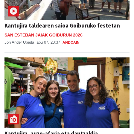
Kantujira taldearen saioa Goiburuko festetan
SAN ESTEBAN JAIAK GOIBURUN 2026
Jon Ander Ubeda
abu 07, 20:37
ANDOAIN
Kantujira, auzo-afaria eta dantzaldia,