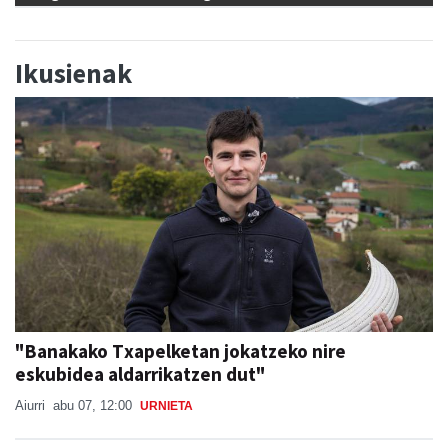
Ikusienak
"Banakako Txapelketan jokatzeko nire
eskubidea aldarrikatzen dut"
Aiurri
abu 07, 12:00
URNIETA