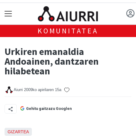
KOMUNITATEA
Urkiren emanaldia
Andoainen, dantzaren
hilabetean
Aiurri
2009ko apirilaren 15a
Gehitu gaitzazu Googlen
GIZARTEA