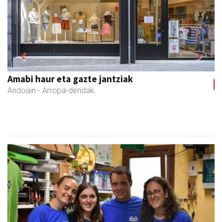
Previous
Next
Itxaspe
Urnieta
- Frutategiak