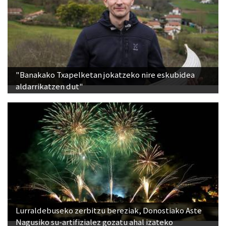
"Banakako Txapelketan jokatzeko nire eskubidea
aldarrikatzen dut"
Lurraldebuseko zerbitzu bereziak, Donostiako Aste
Nagusiko su-artifizialez gozatu ahal izateko