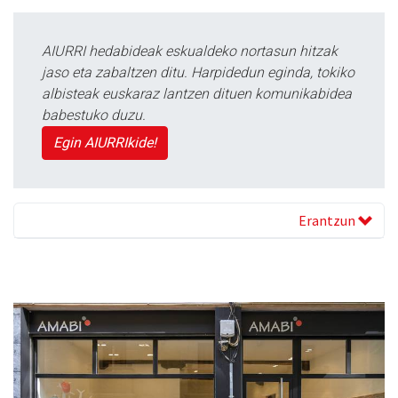
AIURRI hedabideak eskualdeko nortasun hitzak
jaso eta zabaltzen ditu. Harpidedun eginda, tokiko
albisteak euskaraz lantzen dituen komunikabidea
babestuko duzu.
Egin AIURRIkide!
Erantzun