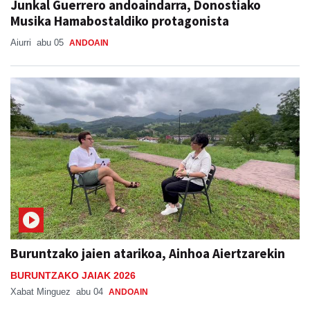
Junkal Guerrero andoaindarra, Donostiako
Musika Hamabostaldiko protagonista
Aiurri
abu 05
ANDOAIN
Buruntzako jaien atarikoa, Ainhoa Aiertzarekin
BURUNTZAKO JAIAK 2026
Xabat Minguez
abu 04
ANDOAIN