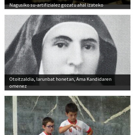
Nagusiko su-artifizialez gozatu ahal izateko
Otoitzaldia, larunbat honetan, Ama Kandidaren
omenez