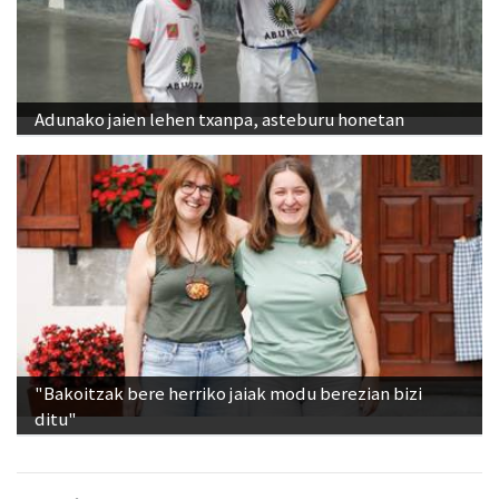
Adunako jaien lehen txanpa, asteburu honetan
"Bakoitzak bere herriko jaiak modu berezian bizi
ditu"