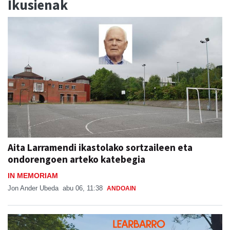
Ikusienak
Aita Larramendi ikastolako sortzaileen eta
ondorengoen arteko katebegia
IN MEMORIAM
Jon Ander Ubeda
abu 06, 11:38
ANDOAIN