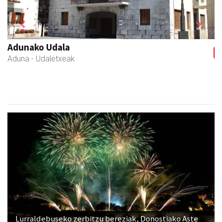
Previous
Next
Osane belar eta eko denda
Urnieta
- Akupuntura
Lurraldebuseko zerbitzu bereziak, Donostiako Aste