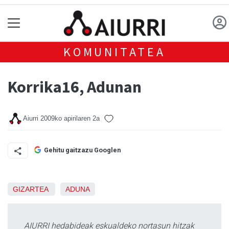
KOMUNITATEA
Korrika16, Adunan
Aiurri
2009ko apirilaren 2a
Gehitu gaitzazu Googlen
GIZARTEA
ADUNA
AIURRI hedabideak eskualdeko nortasun hitzak