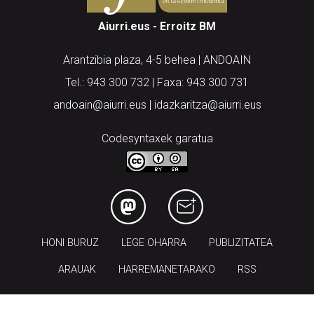
Aiurri.eus - Erroitz BM
Arantzibia plaza, 4-5 behea | ANDOAIN
Tel.: 943 300 732 | Faxa: 943 300 731
andoain@aiurri.eus | idazkaritza@aiurri.eus
Codesyntaxek garatua
HONI BURUZ
LEGE OHARRA
PUBLIZITATEA
ARAUAK
HARREMANETARAKO
RSS