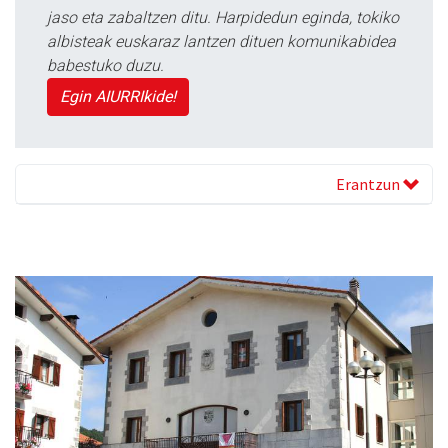
jaso eta zabaltzen ditu. Harpidedun eginda, tokiko
albisteak euskaraz lantzen dituen komunikabidea
babestuko duzu.
Egin AIURRIkide!
Erantzun