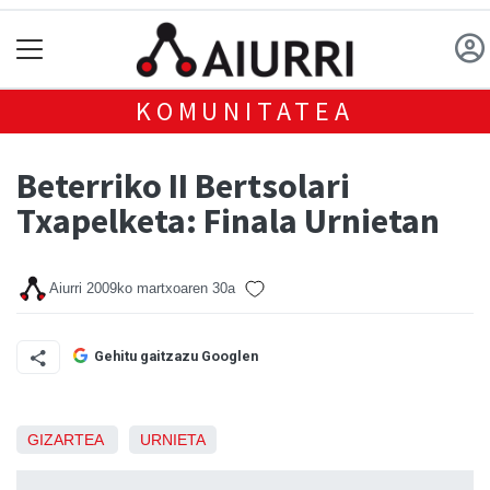
KOMUNITATEA
Beterriko II Bertsolari
Txapelketa: Finala Urnietan
Aiurri
2009ko martxoaren 30a
Gehitu gaitzazu Googlen
GIZARTEA
URNIETA