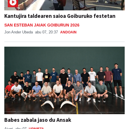
Kantujira taldearen saioa Goiburuko festetan
SAN ESTEBAN JAIAK GOIBURUN 2026
Jon Ander Ubeda
abu 07, 20:37
ANDOAIN
Babes zabala jaso du Ansak
Aiurri
abu 07
URNIETA