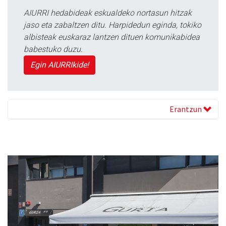
AIURRI hedabideak eskualdeko nortasun hitzak
jaso eta zabaltzen ditu. Harpidedun eginda, tokiko
albisteak euskaraz lantzen dituen komunikabidea
babestuko duzu.
Egin AIURRIkide!
Erantzun