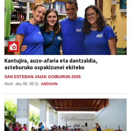
Kantujira, auzo-afaria eta dantzaldia,
asteburuko ospakizunei ekiteko
SAN ESTEBAN JAIAK GOIBURUN 2026
Aiurri
abu 08, 09:31
ANDOAIN