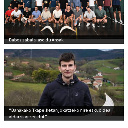
Babes zabala jaso du Ansak
"Banakako Txapelketan jokatzeko nire eskubidea
aldarrikatzen dut"