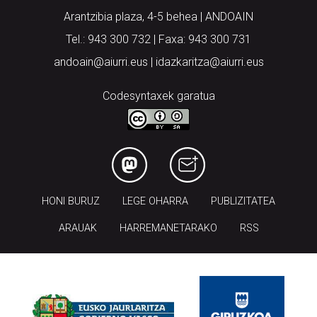
Arantzibia plaza, 4-5 behea | ANDOAIN
Tel.: 943 300 732 | Faxa: 943 300 731
andoain@aiurri.eus | idazkaritza@aiurri.eus
Codesyntaxek garatua
HONI BURUZ
LEGE OHARRA
PUBLIZITATEA
ARAUAK
HARREMANETARAKO
RSS