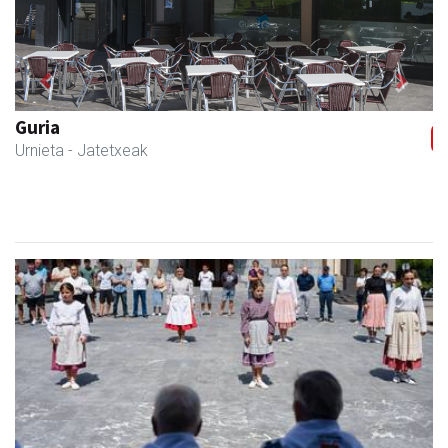
Previous
Next
Urnietako Udala
Urnieta
- Udaletxeak