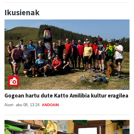
Ikusienak
Gogoan hartu dute Katto Amilibia kultur eragilea
Aiurri
abu 08, 13:24
ANDOAIN