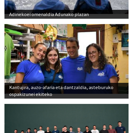
Adinekoei omenaldia Adunako plazan
Kantujira, auzo-afaria eta dantzaldia, asteburuko
ospakizunei ekiteko