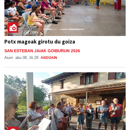
Potx magoak girotu du goiza
SAN ESTEBAN JAIAK GOIBURUN 2026
Aiurri
abu 08, 16:28
ANDOAIN