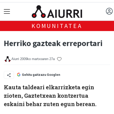
KOMUNITATEA
Herriko gazteak erreportari
Aiurri
2009ko martxoaren 27a
Gehitu gaitzazu Googlen
Kauta taldeari elkarrizketa egin
zioten, Gaztetxean kontzertua
eskaini behar zuten egun berean.