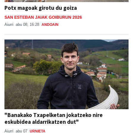
Potx magoak girotu du goiza
SAN ESTEBAN JAIAK GOIBURUN 2026
Aiurri
abu 08, 16:28
ANDOAIN
"Banakako Txapelketan jokatzeko nire
eskubidea aldarrikatzen dut"
Aiurri
abu 07
URNIETA