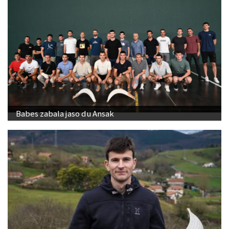
Babes zabala jaso du Ansak