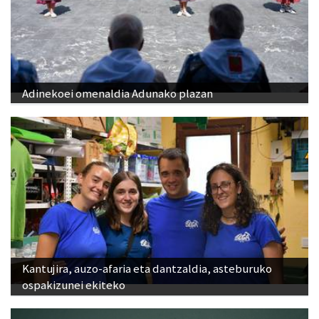
Adinekoei omenaldia Adunako plazan
Kantujira, auzo-afaria eta dantzaldia, asteburuko
ospakizunei ekiteko