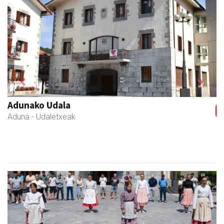
Previous
Next
Coviran Karrika
Andoain
- Janari-dendak