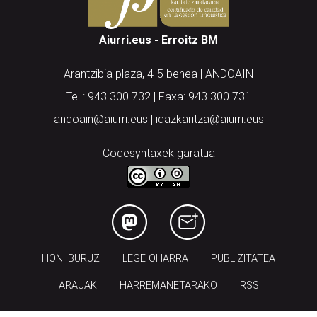
Aiurri.eus - Erroitz BM
Arantzibia plaza, 4-5 behea | ANDOAIN
Tel.: 943 300 732 | Faxa: 943 300 731
andoain@aiurri.eus | idazkaritza@aiurri.eus
Codesyntaxek garatua
HONI BURUZ
LEGE OHARRA
PUBLIZITATEA
ARAUAK
HARREMANETARAKO
RSS