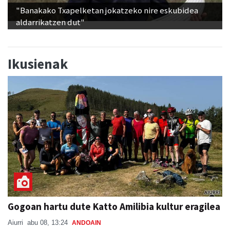
"Banakako Txapelketan jokatzeko nire eskubidea
aldarrikatzen dut"
Ikusienak
Gogoan hartu dute Katto Amilibia kultur eragilea
Aiurri
abu 08, 13:24
ANDOAIN