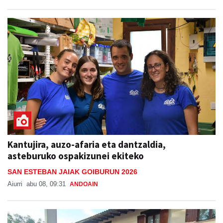
Kantujira, auzo-afaria eta dantzaldia,
asteburuko ospakizunei ekiteko
SAN ESTEBAN JAIAK GOIBURUN 2026
Aiurri
abu 08, 09:31
ANDOAIN