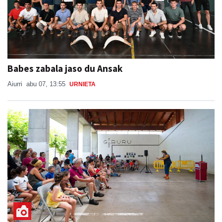
Babes zabala jaso du Ansak
Aiurri
abu 07, 13:55
URNIETA