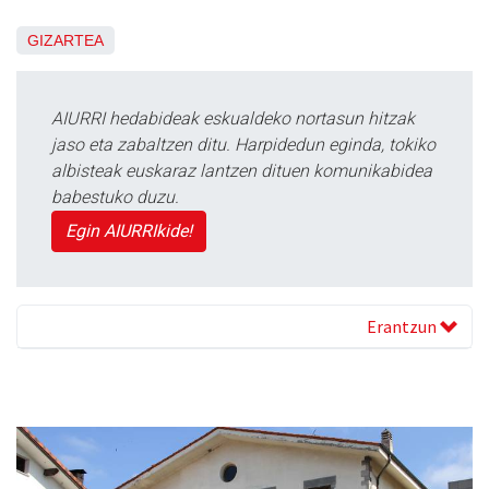
GIZARTEA
AIURRI hedabideak eskualdeko nortasun hitzak
jaso eta zabaltzen ditu. Harpidedun eginda, tokiko
albisteak euskaraz lantzen dituen komunikabidea
babestuko duzu.
Egin AIURRIkide!
Erantzun