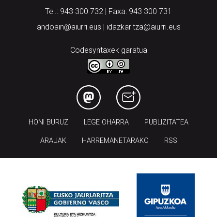
Tel.: 943 300 732 | Faxa: 943 300 731
andoain@aiurri.eus | idazkaritza@aiurri.eus
Codesyntaxek garatua
HONI BURUZ
LEGE OHARRA
PUBLIZITATEA
ARAUAK
HARREMANETARAKO
RSS