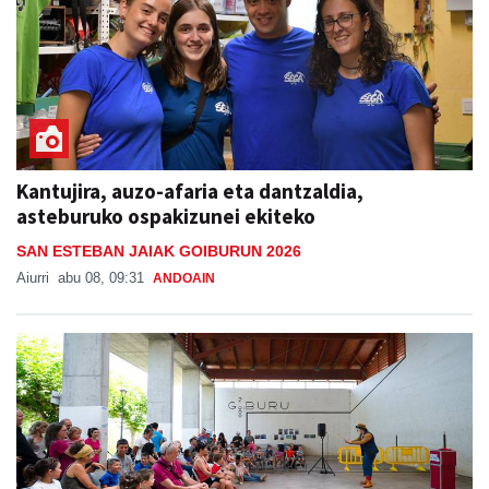
Kantujira, auzo-afaria eta dantzaldia,
asteburuko ospakizunei ekiteko
SAN ESTEBAN JAIAK GOIBURUN 2026
Aiurri
abu 08, 09:31
ANDOAIN