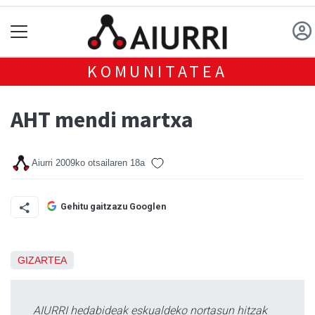
KOMUNITATEA
AHT mendi martxa
Aiurri
2009ko otsailaren 18a
Gehitu gaitzazu Googlen
GIZARTEA
AIURRI hedabideak eskualdeko nortasun hitzak