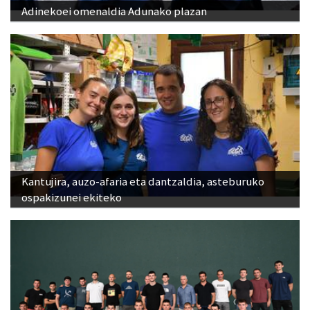
Adinekoei omenaldia Adunako plazan
Kantujira, auzo-afaria eta dantzaldia, asteburuko
ospakizunei ekiteko