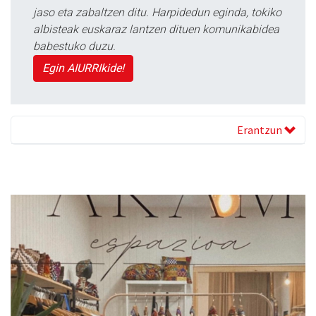
jaso eta zabaltzen ditu. Harpidedun eginda, tokiko
albisteak euskaraz lantzen dituen komunikabidea
babestuko duzu.
Egin AIURRIkide!
Erantzun