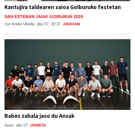
Kantujira taldearen saioa Goiburuko festetan
SAN ESTEBAN JAIAK GOIBURUN 2026
Jon Ander Ubeda
abu 07, 20:37
ANDOAIN
Babes zabala jaso du Ansak
Aiurri
abu 07
URNIETA