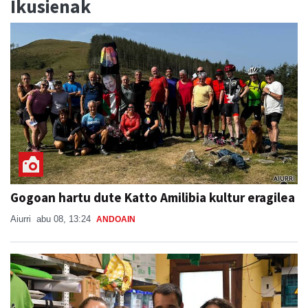
Ikusienak
Gogoan hartu dute Katto Amilibia kultur eragilea
Aiurri
abu 08, 13:24
ANDOAIN