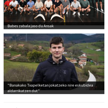
Babes zabala jaso du Ansak
"Banakako Txapelketan jokatzeko nire eskubidea
aldarrikatzen dut"