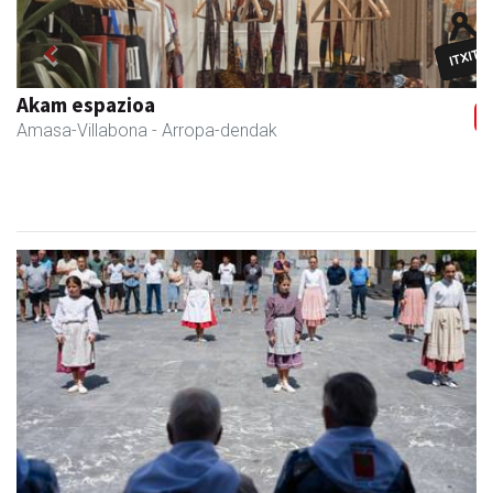
Previous
Next
Zubimusu Ikastola
Amasa-Villabona
- Hezkuntza