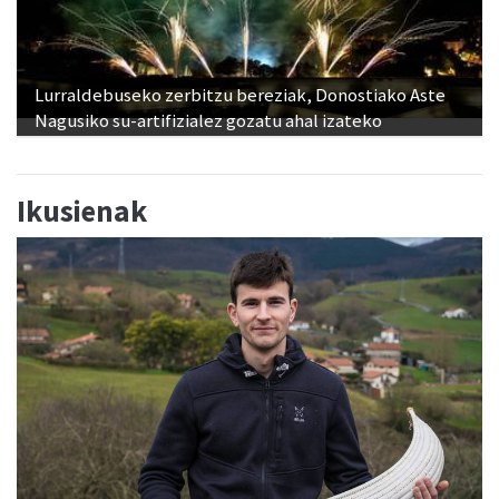
Lurraldebuseko zerbitzu bereziak, Donostiako Aste
Nagusiko su-artifizialez gozatu ahal izateko
Ikusienak