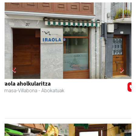
Previous
Next
Zabala bitxitegia
Andoain
- Bitxitegiak