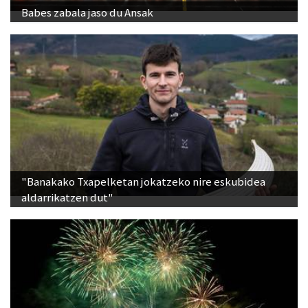
Babes zabala jaso du Ansak
"Banakako Txapelketan jokatzeko nire eskubidea
aldarrikatzen dut"