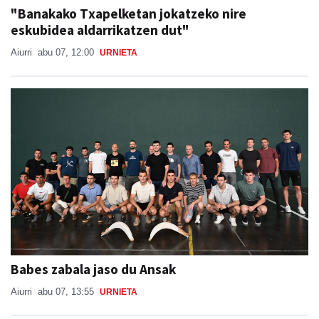
"Banakako Txapelketan jokatzeko nire
eskubidea aldarrikatzen dut"
Aiurri
abu 07, 12:00
URNIETA
Babes zabala jaso du Ansak
Aiurri
abu 07, 13:55
URNIETA