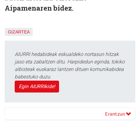
Aipamenaren bidez.
GIZARTEA
AIURRI hedabideak eskualdeko nortasun hitzak
jaso eta zabaltzen ditu. Harpidedun eginda, tokiko
albisteak euskaraz lantzen dituen komunikabidea
babestuko duzu.
Egin AIURRIkide!
Erantzun