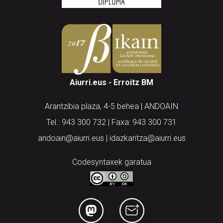
Aiurri.eus - Erroitz BM
Arantzibia plaza, 4-5 behea | ANDOAIN
Tel.: 943 300 732 | Faxa: 943 300 731
andoain@aiurri.eus | idazkaritza@aiurri.eus
Codesyntaxek garatua