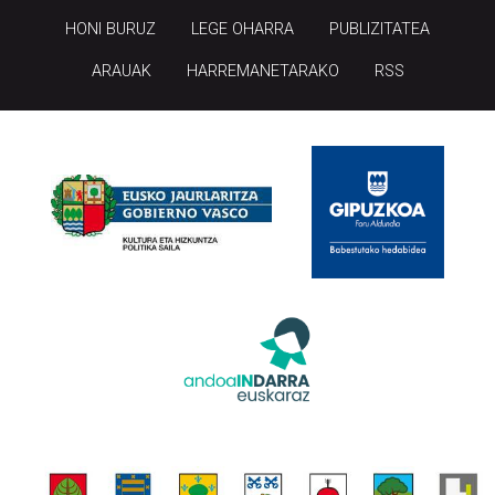
HONI BURUZ
LEGE OHARRA
PUBLIZITATEA
ARAUAK
HARREMANETARAKO
RSS