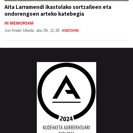
Aita Larramendi ikastolako sortzaileen eta
ondorengoen arteko katebegia
IN MEMORIAM
Jon Ander Ubeda
abu 06, 11:38
ANDOAIN