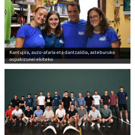
Kantujira, auzo-afaria eta dantzaldia, asteburuko
ospakizunei ekiteko