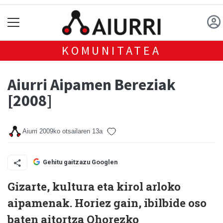
KOMUNITATEA
Aiurri Aipamen Bereziak
[2008]
Aiurri
2009ko otsailaren 13a
Gehitu gaitzazu Googlen
Gizarte, kultura eta kirol arloko
aipamenak. Horiez gain, ibilbide oso
baten aitortza Ohorezko