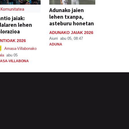
Adunako jaien
Komunitatea
lehen txanpa,
ntio jaiak:
asteburu honetan
alaren lehen
lorazioa
ADUNAKO JAIAK 2026
Aiurri
abu 05, 08:47
NTIOAK 2026
ADUNA
Amasa-Villabonako
ala
abu 05
ASA-VILLABONA