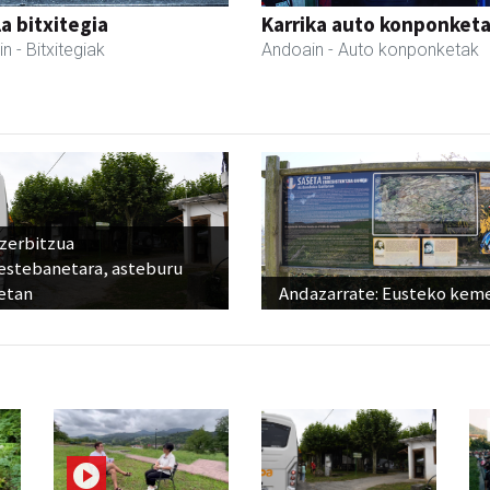
a bitxitegia
Karrika auto konponket
in
- Bitxitegiak
Andoain
- Auto konponketak
 zerbitzua
estebanetara, asteburu
etan
Andazarrate: Eusteko kem