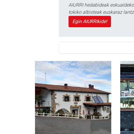
AIURRI hedabideak eskualdeko n
tokiko albisteak euskaraz lan
Egin AIURRIkide!