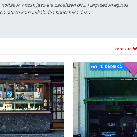
ortasun hitzak jaso eta zabaltzen ditu. Harpidedun eginda,
tzen dituen komunikabidea babestuko duzu.
Erantzun