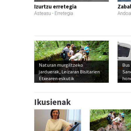
Izurtzu erretegia
Zabal
Asteasu
- Erretegia
Andoa
Naturan murgiltzeko
Bus
jarduerak, Leizaran Bisitarien
San
Etxearen eskutik
hon
Ikusienak