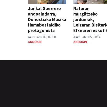
Junkal Guerrero
Naturan
andoaindarra,
murgiltzeko
Donostiako Musika
jarduerak,
Hamabostaldiko
Leizaran Bisitar
protagonista
Etxearen eskuti
Aiurri
abu 05, 07:00
Aiurri
abu 05, 08:30
ANDOAIN
ANDOAIN