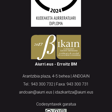
Aiurri.eus - Erroitz BM
Arantzibia plaza, 4-5 behea | ANDOAIN
Tel.: 943 300 732 | Faxa: 943 300 731
andoain@aiurri.eus | idazkaritza@aiurri.eus
Codesyntaxek garatua