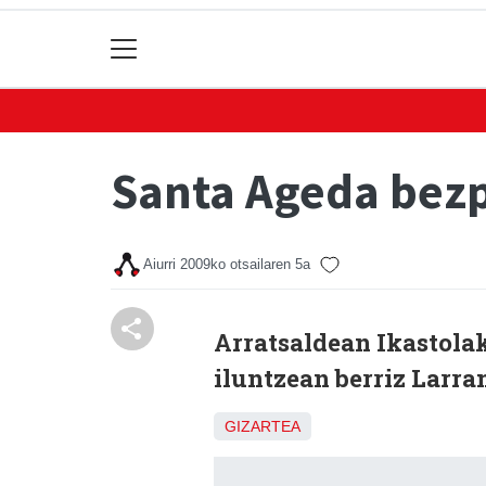
Santa Ageda bez
Aiurri
2009ko otsailaren 5a
Arratsaldean Ikastolak
iluntzean berriz Larr
GIZARTEA