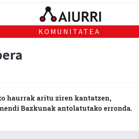
KOMUNITATEA
pera
o haurrak aritu ziren kantatzen,
amendi Bazkunak antolatutako erronda.