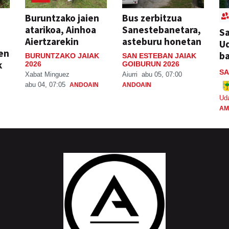
Buruntzako jaien
Bus zerbitzua
atarikoa, Ainhoa
Sanestebanetara,
Sa
Aiertzarekin
asteburu honetan
Ud
ien
ba
BURUNTZAKO JAIAK
SAN ESTEBAN JAIAK
k
2026
GOIBURUN 2026
SA
Xabat Minguez
Aiurri
abu 05, 07:00
abu 04, 07:05
ANDOAIN
ANDOAIN
Ud
AM