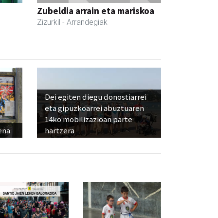
a
Zubeldia arrain eta mariskoa
Zizurkil
- Arrandegiak
Dei egiten diegu donostiarrei
eta gipuzkoarrei abuztuaren
14ko mobilizazioan parte
ena
hartzera