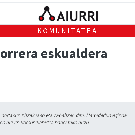
KOMUNITATEA
orrera eskualdera
ortasun hitzak jaso eta zabaltzen ditu. Harpidedun eginda,
tzen dituen komunikabidea babestuko duzu.