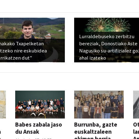
Lurraldebuseko zerbitzu
nakako Txapelketan
bereziak, Donostiako Aste
atzeko nire eskubidea
Nagusiko su-artifizialez g
rrikatzen dut"
ahal izateko
Babes zabala jaso
Burrunba, gazte
Ot
n
du Ansak
euskaltzaleen
la
e
ekimen berria
A