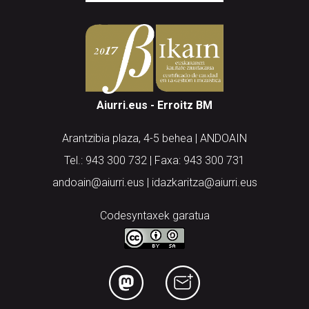
Aiurri.eus - Erroitz BM
Arantzibia plaza, 4-5 behea | ANDOAIN
Tel.: 943 300 732 | Faxa: 943 300 731
andoain@aiurri.eus | idazkaritza@aiurri.eus
Codesyntaxek garatua