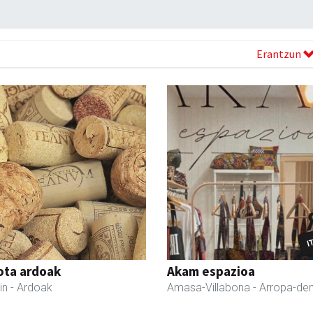
Erantzun
iota ardoak
Akam espazioa
in
- Ardoak
Amasa-Villabona
- Arropa-de