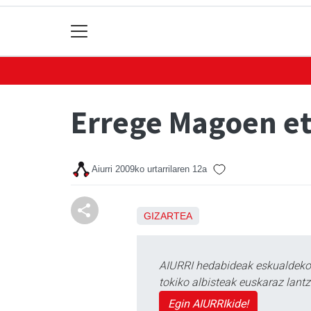
Errege Magoen et
Aiurri
2009ko urtarrilaren 12a
GIZARTEA
AIURRI hedabideak eskualdeko n
tokiko albisteak euskaraz lan
Egin AIURRIkide!