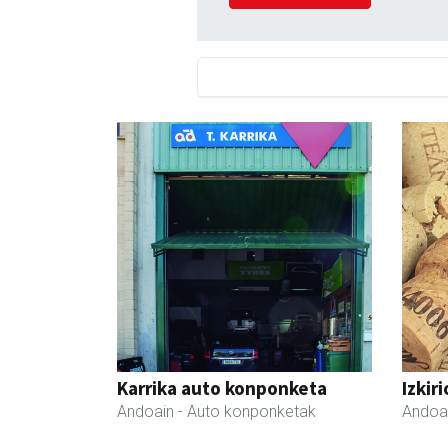
Karrika auto konponketa
Izkir
Andoain
- Auto konponketak
Andoa