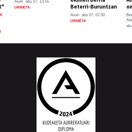
Aiurri
abu 07, 13:55
t"
Beterri-Buruntzan
o
URNIETA
K
Aiurri
abu 07, 07:00
Be
Ala
URNIETA
abu
N