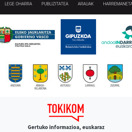
LEGE OHARRA
PUBLIZITATEA
ARAUAK
HARREMANET
Gertuko informazioa, euskaraz