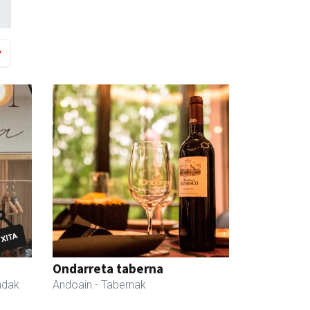
Ondarreta taberna
ndak
Andoain
- Tabernak