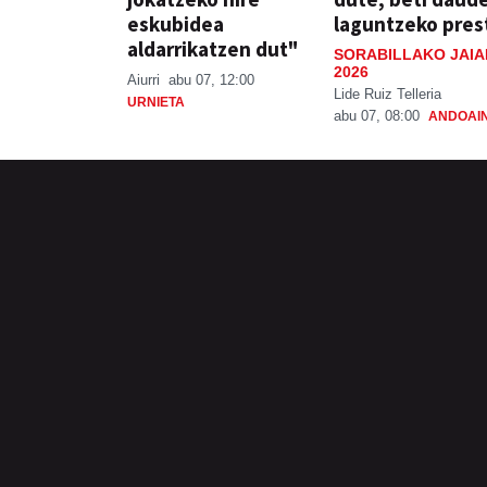
eskubidea
laguntzeko pres
aldarrikatzen dut"
SORABILLAKO JAIA
2026
Aiurri
abu 07, 12:00
Lide Ruiz Telleria
URNIETA
abu 07, 08:00
ANDOAI