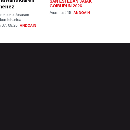
SAN ESTEBAN JAIAK
menez
GOIBURUN 2026
Aiurri
uzt 18
ANDOAIN
rrozpeko Jesusen
ben Elkartea
 07, 09:25
ANDOAIN