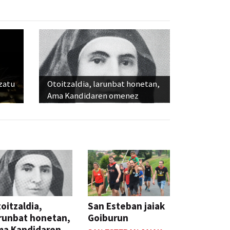
ozatu
Otoitzaldia, larunbat honetan,
Ama Kandidaren omenez
oitzaldia,
San Esteban jaiak
runbat honetan,
Goiburun
ma Kandidaren