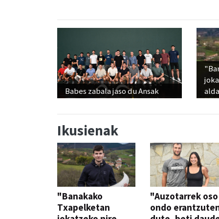
"Ba
jok
Babes zabala jaso du Ansak
alda
Ikusienak
"Banakako
"Auzotarrek oso
Txapelketan
ondo erantzute
jokatzeko nire
dute, beti daud