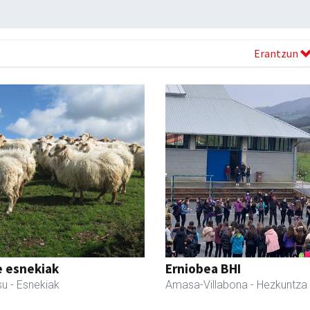
Erantzun
e esnekiak
Erniobea BHI
su
- Esnekiak
Amasa-Villabona
- Hezkuntza