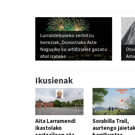
Lurraldebuseko zerbitzu
bereziak, Donostiako Aste
Nagusiko su-artifizialez gozatu
Otoi
ahal izateko
Ama
Ikusienak
Aita Larramendi
Sorabilla Trail,
ikastolako
aurtengo jaieta
sortzaileen eta
berrikuntza