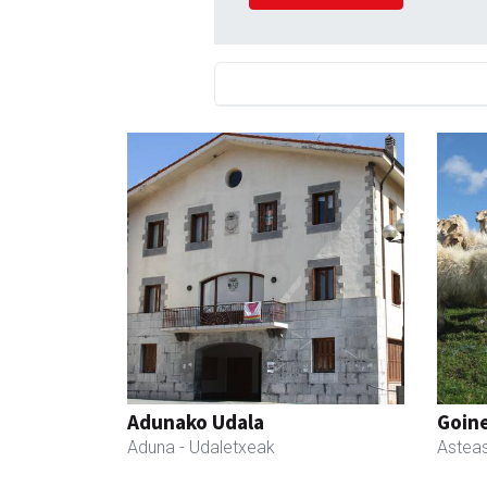
Adunako Udala
Goin
Aduna
- Udaletxeak
Astea