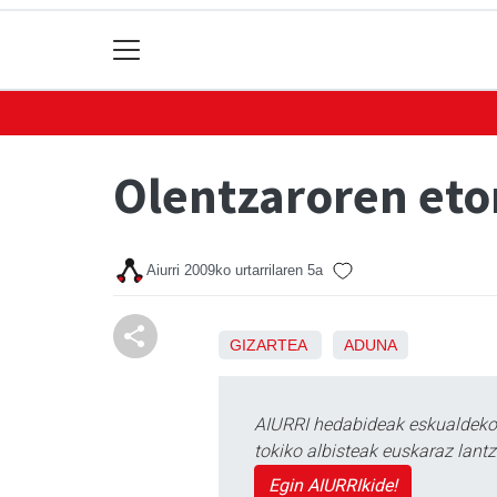
Olentzaroren eto
Aiurri
2009ko urtarrilaren 5a
GIZARTEA
ADUNA
AIURRI hedabideak eskualdeko n
tokiko albisteak euskaraz lan
Egin AIURRIkide!