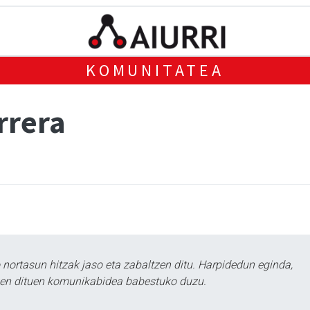
KOMUNITATEA
rrera
ortasun hitzak jaso eta zabaltzen ditu. Harpidedun eginda,
tzen dituen komunikabidea babestuko duzu.