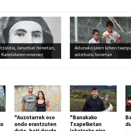
tzaldia, larunbat honetan,
Adunako jaien lehen txanp
 Kandidaren omenez
asteburu honetan
"Auzotarrek oso
"Banakako
Ba
ko
ondo erantzuten
Txapelketan
d
dute, beti daude
jokatzeko nire