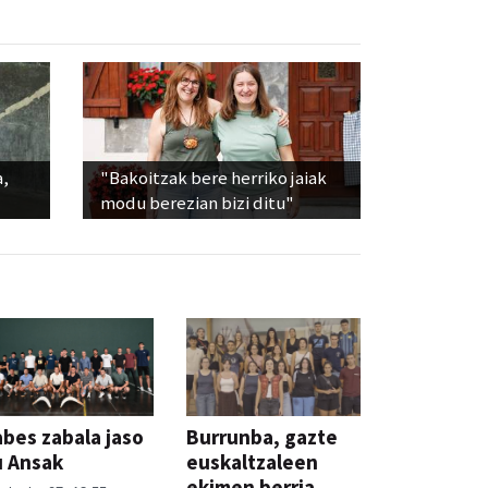
a,
"Bakoitzak bere herriko jaiak
modu berezian bizi ditu"
bes zabala jaso
Burrunba, gazte
u Ansak
euskaltzaleen
ekimen berria