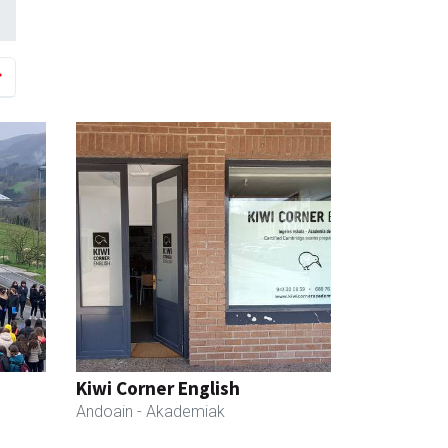
Kiwi Corner English
Andoain
- Akademiak