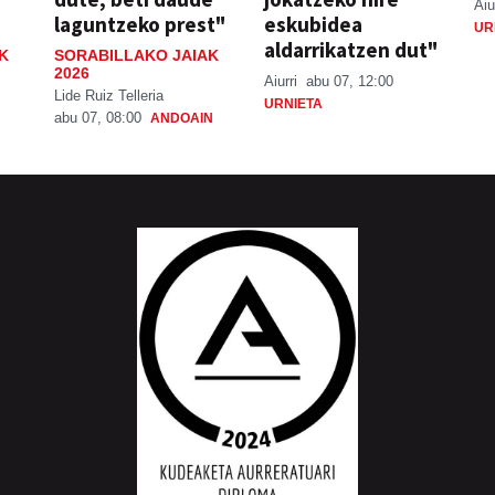
Aiu
laguntzeko prest"
eskubidea
UR
aldarrikatzen dut"
K
SORABILLAKO JAIAK
2026
Aiurri
abu 07, 12:00
Lide Ruiz Telleria
URNIETA
abu 07, 08:00
ANDOAIN