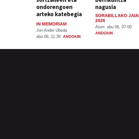
ondorengoen
nagusia
arteko katebegia
SORABILLAKO JAIA
2026
IN MEMORIAM
Aiurri
abu 06, 07:00
Jon Ander Ubeda
ANDOAIN
abu 06, 11:38
ANDOAIN