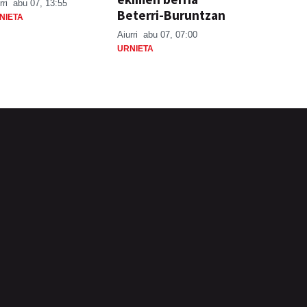
rri
abu 07, 13:55
Beterri-Buruntzan
NIETA
Aiurri
abu 07, 07:00
URNIETA