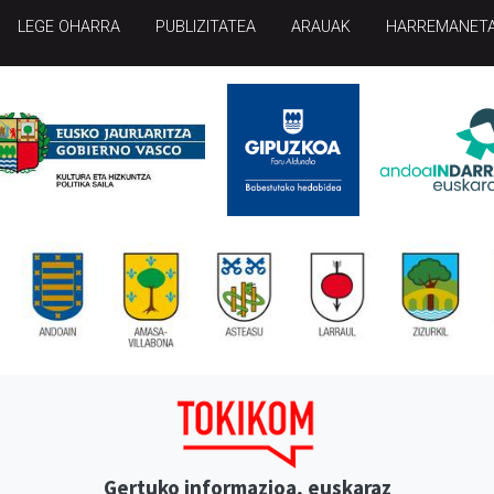
LEGE OHARRA
PUBLIZITATEA
ARAUAK
HARREMANET
Gertuko informazioa, euskaraz