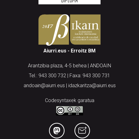
Aiurri.eus - Erroitz BM
Arantzibia plaza, 4-5 behea | ANDOAIN
Tel.: 943 300 732 | Faxa: 943 300 731
andoain@aiurri.eus | idazkaritza@aiurri.eus
Codesyntaxek garatua