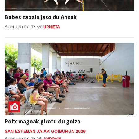
Babes zabala jaso du Ansak
Aiurri
abu 07, 13:55
URNIETA
Potx magoak girotu du goiza
SAN ESTEBAN JAIAK GOIBURUN 2026
Aiurri
abu 08, 16:28
ANDOAIN