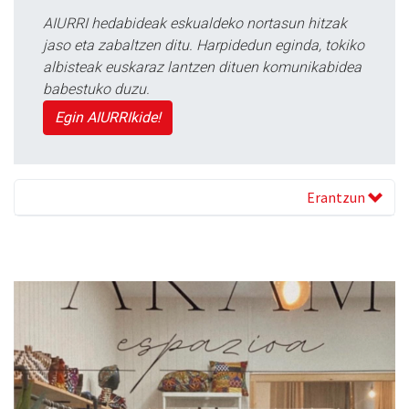
AIURRI hedabideak eskualdeko nortasun hitzak
jaso eta zabaltzen ditu. Harpidedun eginda, tokiko
albisteak euskaraz lantzen dituen komunikabidea
babestuko duzu.
Egin AIURRIkide!
Erantzun