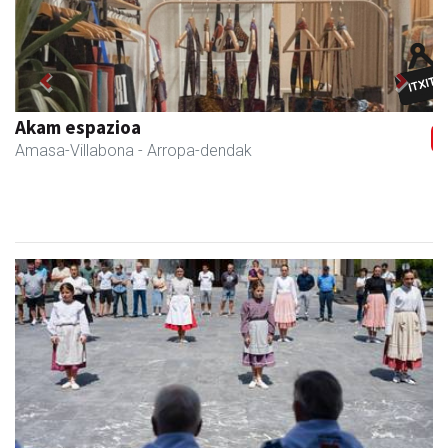
Previous
Next
Fleming Herri Eskola
Amasa-Villabona
- Hezkuntza