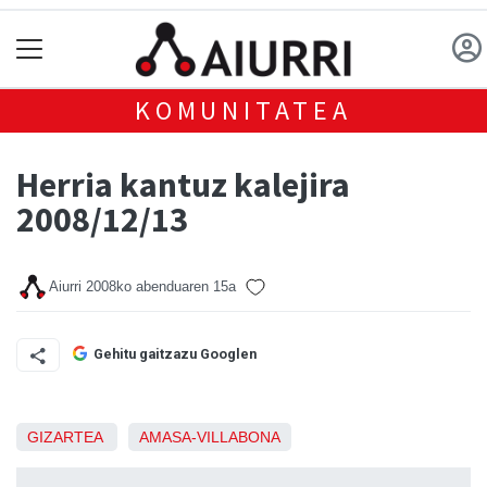
KOMUNITATEA
Herria kantuz kalejira
2008/12/13
Aiurri
2008ko abenduaren 15a
Gehitu gaitzazu Googlen
GIZARTEA
AMASA-VILLABONA