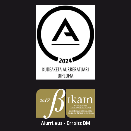
Aiurri.eus - Erroitz BM