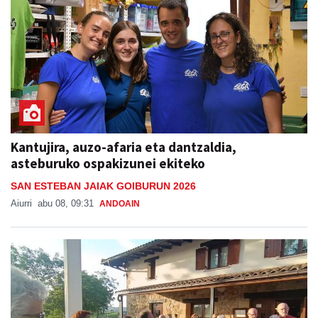
Kantujira, auzo-afaria eta dantzaldia,
asteburuko ospakizunei ekiteko
SAN ESTEBAN JAIAK GOIBURUN 2026
Aiurri
abu 08, 09:31
ANDOAIN