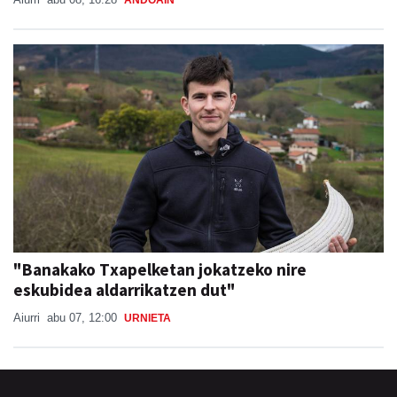
"Banakako Txapelketan jokatzeko nire
eskubidea aldarrikatzen dut"
Aiurri
abu 07, 12:00
URNIETA