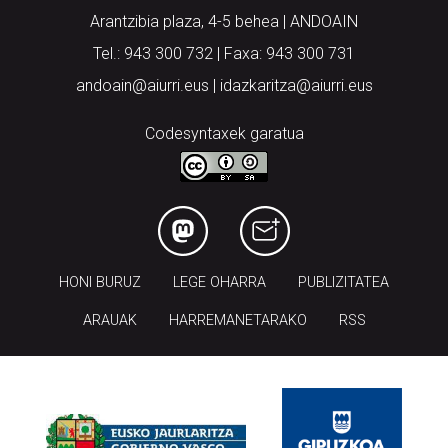
Arantzibia plaza, 4-5 behea | ANDOAIN
Tel.: 943 300 732 | Faxa: 943 300 731
andoain@aiurri.eus | idazkaritza@aiurri.eus
Codesyntaxek garatua
HONI BURUZ
LEGE OHARRA
PUBLIZITATEA
ARAUAK
HARREMANETARAKO
RSS