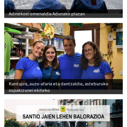
Adinekoei omenaldia Adunako plazan
Kantujira, auzo-afaria eta dantzaldia, asteburuko
ospakizunei ekiteko