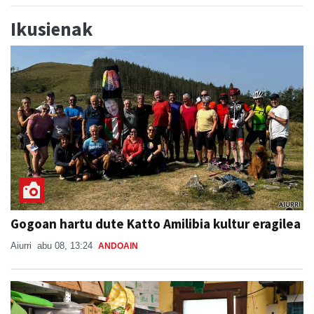
Ikusienak
Gogoan hartu dute Katto Amilibia kultur eragilea
Aiurri
abu 08, 13:24
ANDOAIN