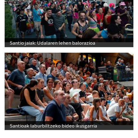
Santio jaiak: Udalaren lehen balorazioa
Santioak laburbiltzeko bideo ikusgarria