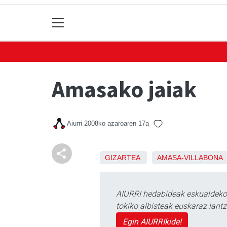
Amasako jaiak
Aiurri
2008ko azaroaren 17a
GIZARTEA
AMASA-VILLABONA
AIURRI hedabideak eskualdeko n
tokiko albisteak euskaraz lan
Egin AIURRIkide!