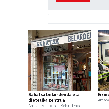
Sahatsa belar-denda eta
Eizme
dietetika zentrua
Amasa
Amasa-Villabona
- Belar-denda