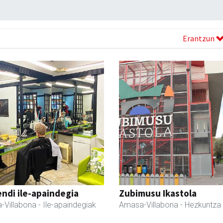
Erantzun
ndi ile-apaindegia
Zubimusu Ikastola
-Villabona
- Ile-apaindegiak
Amasa-Villabona
- Hezkuntza