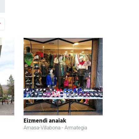
Eizmendi anaiak
Amasa-Villabona
- Armategia