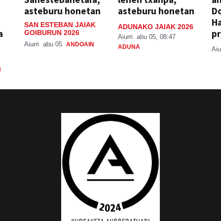
asteburu honetan
asteburu honetan
Do
H
SAN ESTEBAN JAIAK
ADUNAKO JAIAK 2026
a
pr
GOIBURUN 2026
Aiurri
abu 05, 08:47
Aiurri
abu 05
ANDOAIN
ADUNA
Aiu
N