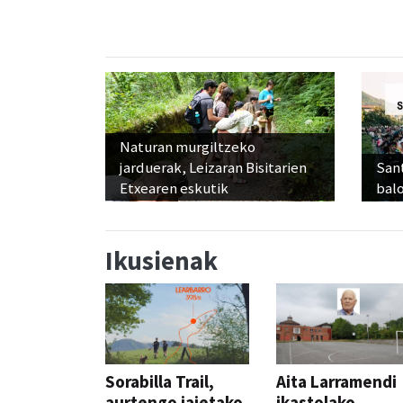
Naturan murgiltzeko
jarduerak, Leizaran Bisitarien
Sant
Etxearen eskutik
balo
Ikusienak
Sorabilla Trail,
Aita Larramendi
aurtengo jaietako
ikastolako