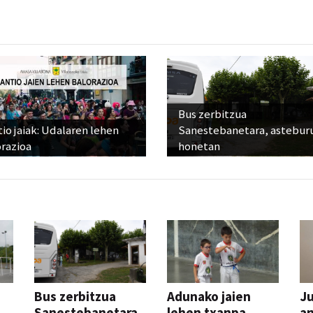
Bus zerbitzua
io jaiak: Udalaren lehen
Sanestebanetara, astebur
razioa
honetan
Bus zerbitzua
Adunako jaien
Ju
Sanestebanetara,
lehen txanpa,
an