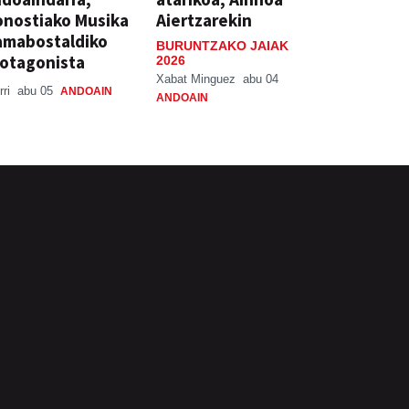
nostiako Musika
Aiertzarekin
amabostaldiko
BURUNTZAKO JAIAK
otagonista
2026
Xabat Minguez
abu 04
rri
abu 05
ANDOAIN
ANDOAIN