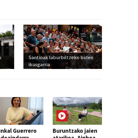
u
Santioak laburbiltzeko bideo
ikusgarria
nkal Guerrero
Buruntzako jaien
doaindarra,
atarikoa, Ainhoa