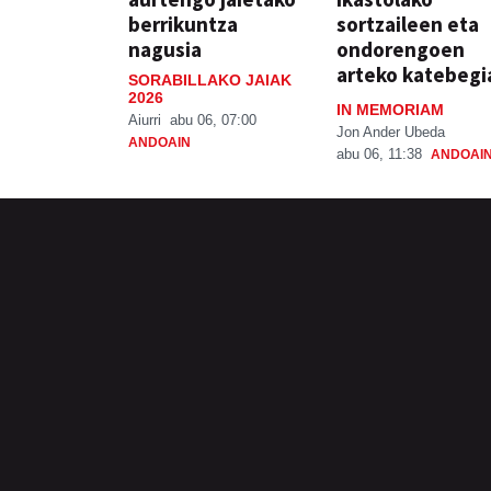
berrikuntza
sortzaileen eta
nagusia
ondorengoen
arteko katebegi
SORABILLAKO JAIAK
2026
IN MEMORIAM
Aiurri
abu 06, 07:00
Jon Ander Ubeda
ANDOAIN
abu 06, 11:38
ANDOAI