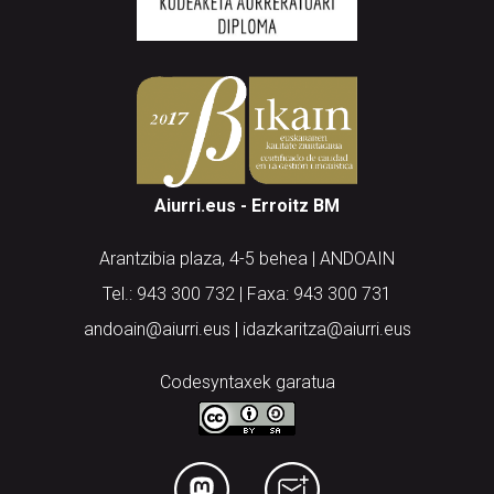
Aiurri.eus - Erroitz BM
Arantzibia plaza, 4-5 behea | ANDOAIN
Tel.: 943 300 732 | Faxa: 943 300 731
andoain@aiurri.eus | idazkaritza@aiurri.eus
Codesyntaxek garatua