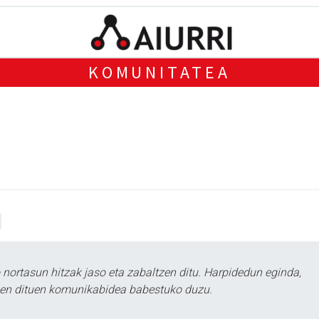
KOMUNITATEA
ortasun hitzak jaso eta zabaltzen ditu. Harpidedun eginda,
tzen dituen komunikabidea babestuko duzu.