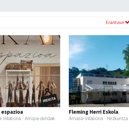
Erantzun
 espazioa
Fleming Herri Eskola
-Villabona
- Arropa-dendak
Amasa-Villabona
- Hezkuntza