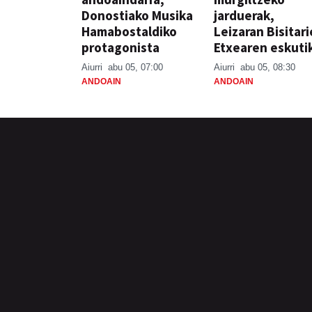
Donostiako Musika
jarduerak,
Hamabostaldiko
Leizaran Bisitar
protagonista
Etxearen eskuti
Aiurri
abu 05, 07:00
Aiurri
abu 05, 08:30
ANDOAIN
ANDOAIN