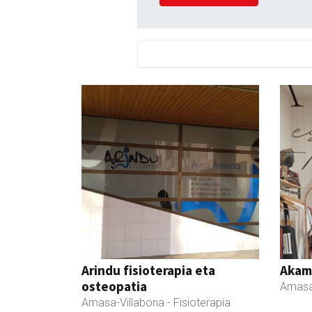
Arindu fisioterapia eta
Akam
osteopatia
Amasa
Amasa-Villabona
- Fisioterapia