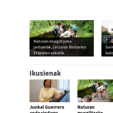
Naturan murgiltzeko
jarduerak, Leizaran Bisitarien
Sant
Etxearen eskutik
balo
Ikusienak
Junkal Guerrero
Naturan
andoaindarra,
murgiltzeko