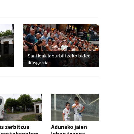
u
Santioak laburbiltzeko bideo
ikusgarria
s zerbitzua
Adunako jaien
anestebanetara,
lehen txanpa,