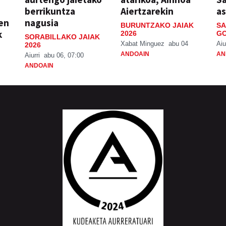
berrikuntza
Aiertzarekin
a
ien
nagusia
BURUNTZAKO JAIAK
SA
k
2026
GO
SORABILLAKO JAIAK
Xabat Minguez
abu 04
Aiu
2026
ANDOAIN
AN
Aiurri
abu 06, 07:00
ANDOAIN