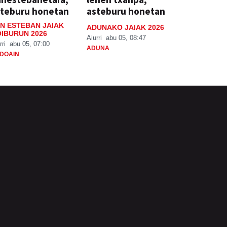
steburu honetan
asteburu honetan
N ESTEBAN JAIAK
ADUNAKO JAIAK 2026
IBURUN 2026
Aiurri
abu 05, 08:47
rri
abu 05, 07:00
ADUNA
DOAIN