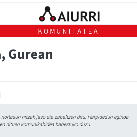
KOMUNITATEA
a, Gurean
ortasun hitzak jaso eta zabaltzen ditu. Harpidedun eginda,
tzen dituen komunikabidea babestuko duzu.