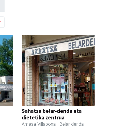
Sahatsa belar-denda eta
dietetika zentrua
Amasa-Villabona
- Belar-denda