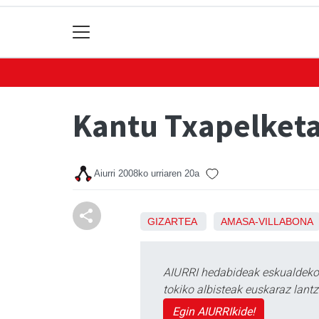
Kantu Txapelket
Aiurri
2008ko urriaren 20a
GIZARTEA
AMASA-VILLABONA
AIURRI hedabideak eskualdeko n
tokiko albisteak euskaraz lan
Egin AIURRIkide!