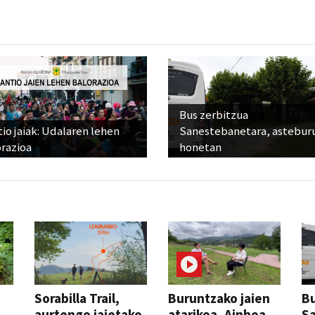
Bus zerbitzua
io jaiak: Udalaren lehen
Sanestebanetara, astebur
razioa
honetan
Sorabilla Trail,
Buruntzako jaien
Bu
aurtengo jaietako
atarikoa, Ainhoa
S