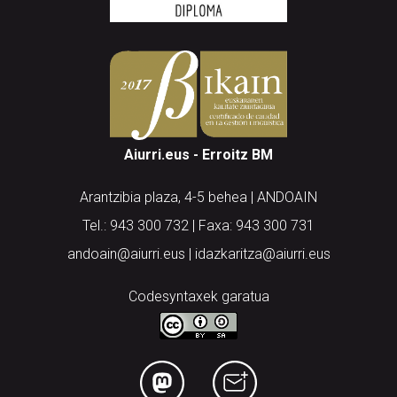
Aiurri.eus - Erroitz BM
Arantzibia plaza, 4-5 behea | ANDOAIN
Tel.: 943 300 732 | Faxa: 943 300 731
andoain@aiurri.eus | idazkaritza@aiurri.eus
Codesyntaxek garatua