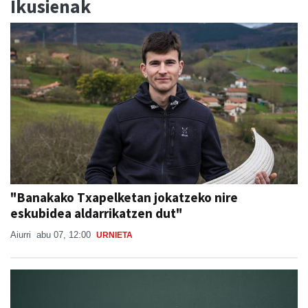
Ikusienak
"Banakako Txapelketan jokatzeko nire
eskubidea aldarrikatzen dut"
Aiurri
abu 07, 12:00
URNIETA