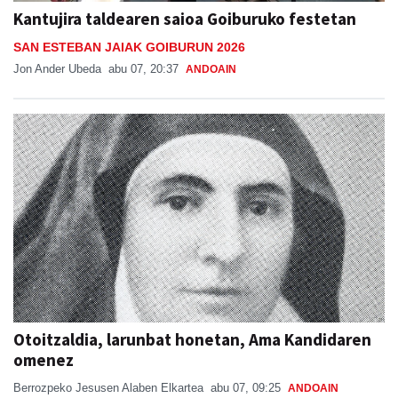
Kantujira taldearen saioa Goiburuko festetan
SAN ESTEBAN JAIAK GOIBURUN 2026
Jon Ander Ubeda
abu 07, 20:37
ANDOAIN
Otoitzaldia, larunbat honetan, Ama Kandidaren
omenez
Berrozpeko Jesusen Alaben Elkartea
abu 07, 09:25
ANDOAIN