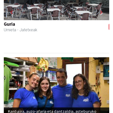
Previous
Next
Guria
Urnieta
- Jatetxeak
Kantujira, auzo-afaria eta dantzaldia, asteburuko