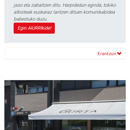
jaso eta zabaltzen ditu. Harpidedun eginda, tokiko
albisteak euskaraz lantzen dituen komunikabidea
babestuko duzu.
Egin AIURRIkide!
Erantzun