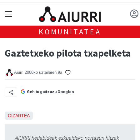
KOMUNITATEA
Gaztetxeko pilota txapelketa
Aiurri
2008ko uztailaren 9a
Gehitu gaitzazu Googlen
GIZARTEA
AIURRI hedabideak eskualdeko nortasun hitzak