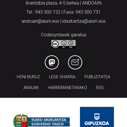
Arantzibia plaza, 4-5 behea | ANDOAIN
Tel.: 943 300 732 | Faxa: 943 300 731
andoain@aiurri.eus | idazkaritza@aiurri.eus
Codesyntaxek garatua
HONI BURUZ
LEGE OHARRA
PUBLIZITATEA
ARAUAK
HARREMANETARAKO
RSS