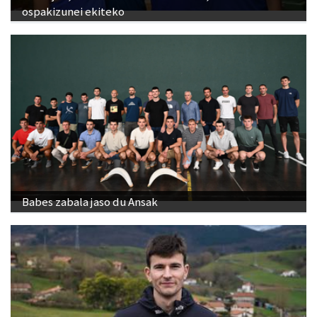
ospakizunei ekiteko
Babes zabala jaso du Ansak