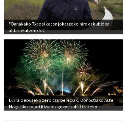
"Banakako Txapelketan jokatzeko nire eskubidea
aldarrikatzen dut"
Lurraldebuseko zerbitzu bereziak, Donostiako Aste
Nagusiko su-artifizialez gozatu ahal izateko