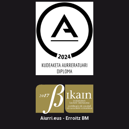
Aiurri.eus - Erroitz BM