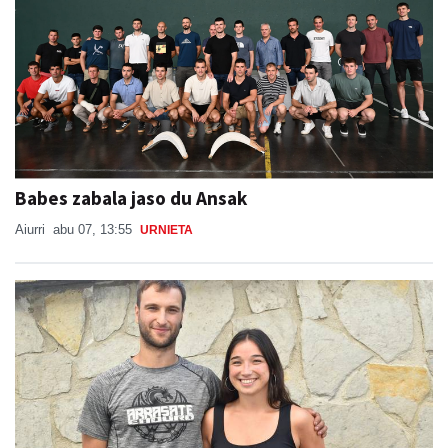
Babes zabala jaso du Ansak
Aiurri
abu 07, 13:55
URNIETA