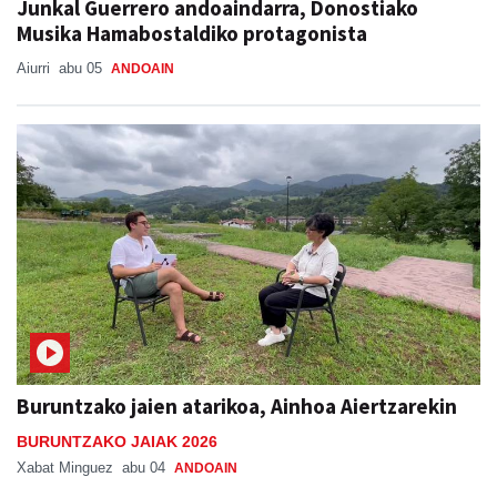
Junkal Guerrero andoaindarra, Donostiako
Musika Hamabostaldiko protagonista
Aiurri
abu 05
ANDOAIN
Buruntzako jaien atarikoa, Ainhoa Aiertzarekin
BURUNTZAKO JAIAK 2026
Xabat Minguez
abu 04
ANDOAIN