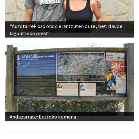
"Auzotarrek oso ondo erantzuten dute, beti daude
laguntzeko prest"
Andazarrate: Eusteko kemena