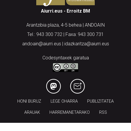
Aiurri.eus - Erroitz BM
Arantzibia plaza, 4-5 behea | ANDOAIN
Tel.: 943 300 732 | Faxa: 943 300 731
andoain@aiurri.eus | idazkaritza@aiurri.eus
Codesyntaxek garatua
HONI BURUZ
LEGE OHARRA
PUBLIZITATEA
ARAUAK
HARREMANETARAKO
RSS