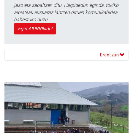
jaso eta zabaltzen ditu. Harpidedun eginda, tokiko
albisteak euskaraz lantzen dituen komunikabidea
babestuko duzu.
Egin AIURRIkide!
Erantzun