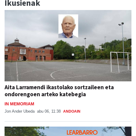
Ikusienak
Aita Larramendi ikastolako sortzaileen eta
ondorengoen arteko katebegia
IN MEMORIAM
Jon Ander Ubeda
abu 06, 11:38
ANDOAIN