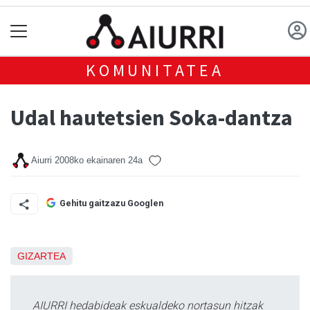
KOMUNITATEA
Udal hautetsien Soka-dantza
Aiurri
2008ko ekainaren 24a
Gehitu gaitzazu Googlen
GIZARTEA
AIURRI hedabideak eskualdeko nortasun hitzak