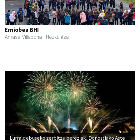
Previous
Next
Amane
Amasa-Villabona
- Arropa-dendak
Lurraldebuseko zerbitzu bereziak, Donostiako Aste