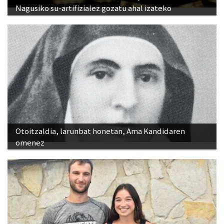
Nagusiko su-artifizialez gozatu ahal izateko
Otoitzaldia, larunbat honetan, Ama Kandidaren
omenez