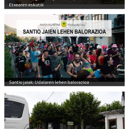
Etxearen eskutik
Santio jaiak: Udalaren lehen balorazioa