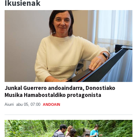
Ikusienak
Junkal Guerrero andoaindarra, Donostiako
Musika Hamabostaldiko protagonista
Aiurri
abu 05, 07:00
ANDOAIN