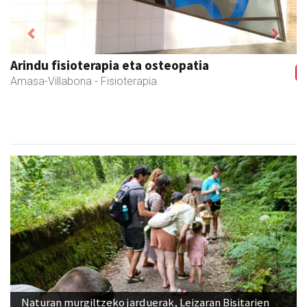
Previous
Next
Zubimusu Ikastola
Amasa-Villabona
- Hezkuntza
Naturan murgiltzeko jarduerak, Leizaran Bisitarien