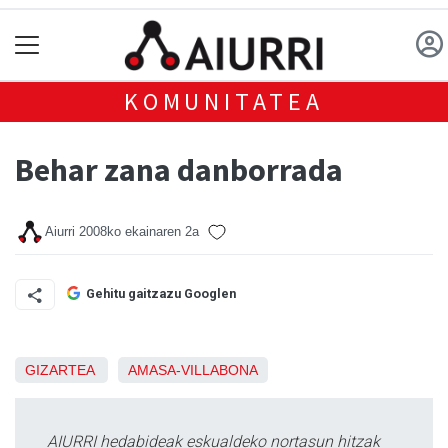
KOMUNITATEA
Behar zana danborrada
Aiurri
2008ko ekainaren 2a
Gehitu gaitzazu Googlen
GIZARTEA
AMASA-VILLABONA
AIURRI hedabideak eskualdeko nortasun hitzak