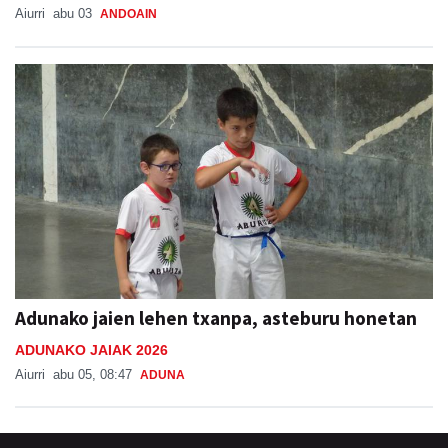
Aiurri
abu 03
ANDOAIN
Adunako jaien lehen txanpa, asteburu honetan
ADUNAKO JAIAK 2026
Aiurri
abu 05, 08:47
ADUNA