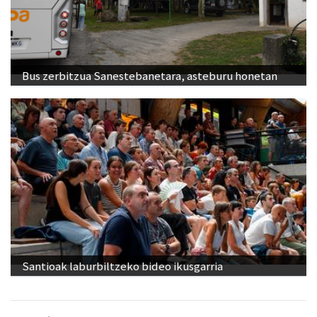
Bus zerbitzua Sanestebanetara, asteburu honetan
Santioak laburbiltzeko bideo ikusgarria