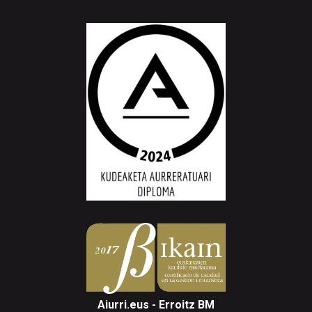
Aiurri.eus - Erroitz BM