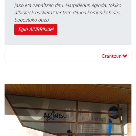
jaso eta zabaltzen ditu. Harpidedun eginda, tokiko
albisteak euskaraz lantzen dituen komunikabidea
babestuko duzu.
Egin AIURRIkide!
Erantzun