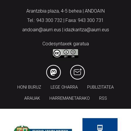
Arantzibia plaza, 4-5 behea | ANDOAIN
Tel.: 943 300 732 | Faxa: 943 300 731
andoain@aiurri.eus | idazkaritza@aiurri.eus
Codesyntaxek garatua
HONI BURUZ
LEGE OHARRA
PUBLIZITATEA
ARAUAK
HARREMANETARAKO
RSS