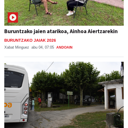
Buruntzako jaien atarikoa, Ainhoa Aiertzarekin
BURUNTZAKO JAIAK 2026
Xabat Minguez
abu 04, 07:05
ANDOAIN