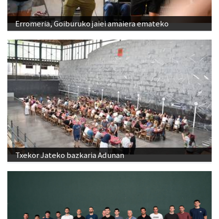
Erromeria, Goiburuko jaiei amaiera emateko
Txekor Jateko bazkaria Adunan