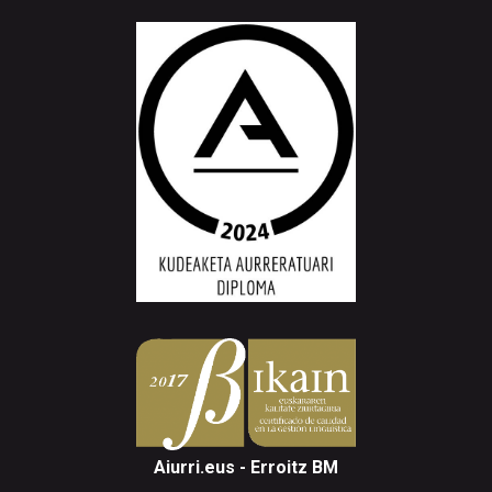
Aiurri.eus - Erroitz BM