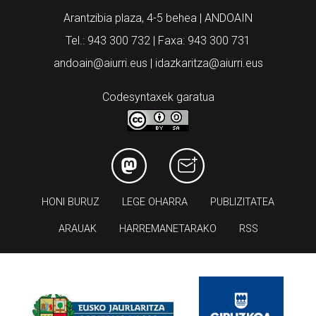
Arantzibia plaza, 4-5 behea | ANDOAIN
Tel.: 943 300 732 | Faxa: 943 300 731
andoain@aiurri.eus | idazkaritza@aiurri.eus
Codesyntaxek garatua
HONI BURUZ
LEGE OHARRA
PUBLIZITATEA
ARAUAK
HARREMANETARAKO
RSS