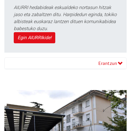
AIURRI hedabideak eskualdeko nortasun hitzak
jaso eta zabaltzen ditu. Harpidedun eginda, tokiko
albisteak euskaraz lantzen dituen komunikabidea
babestuko duzu.
Egin AIURRIkide!
Erantzun