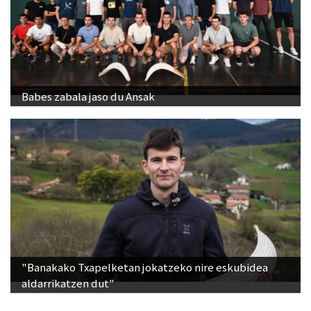
Babes zabala jaso du Ansak
"Banakako Txapelketan jokatzeko nire eskubidea
aldarrikatzen dut"