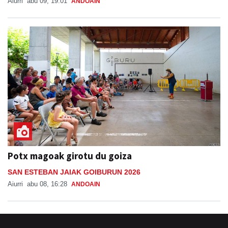
Aiurri
abu 09, 19:01
ANDOAIN
Potx magoak girotu du goiza
SAN ESTEBAN JAIAK GOIBURUN 2026
Aiurri
abu 08, 16:28
ANDOAIN