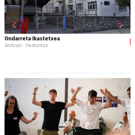
Previous
Next
Ondarreta Ikastetxea
Andoain
- Hezkuntza