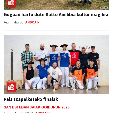
Gogoan hartu dute Katto Amilibia kultur eragilea
Aiurri
abu 08
ANDOAIN
Pala txapelketako finalak
SAN ESTEBAN JAIAK GOIBURUN 2026