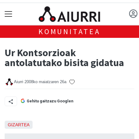
KOMUNITATEA
Ur Kontsorzioak
antolatutako bisita gidatua
Aiurri
2008ko maiatzaren 26a
Gehitu gaitzazu Googlen
GIZARTEA