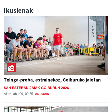
Ikusienak
Txinga-proba, estrainekoz, Goiburuko jaietan
SAN ESTEBAN JAIAK GOIBURUN 2026
Aiurri
abu 09, 09:55
ANDOAIN