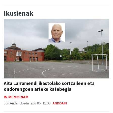
Ikusienak
Aita Larramendi ikastolako sortzaileen eta
ondorengoen arteko katebegia
IN MEMORIAM
Jon Ander Ubeda
abu 06, 11:38
ANDOAIN