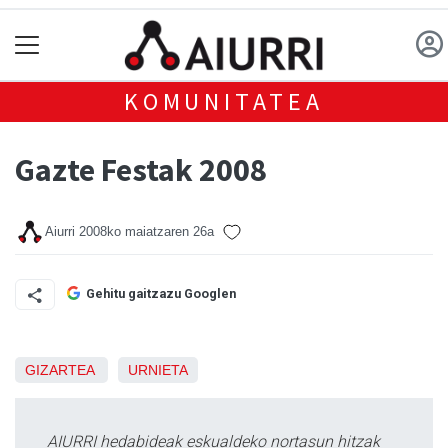
KOMUNITATEA
Gazte Festak 2008
Aiurri
2008ko maiatzaren 26a
Gehitu gaitzazu Googlen
GIZARTEA
URNIETA
AIURRI hedabideak eskualdeko nortasun hitzak