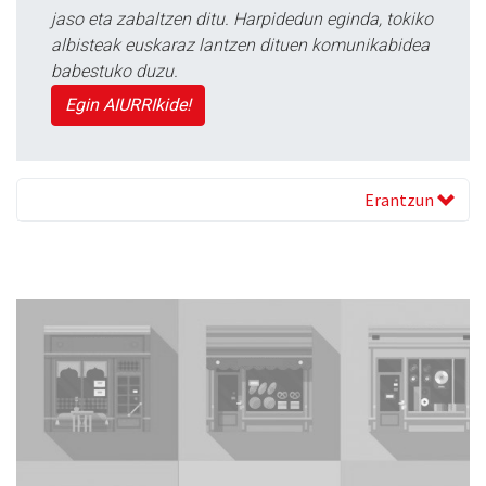
jaso eta zabaltzen ditu. Harpidedun eginda, tokiko
albisteak euskaraz lantzen dituen komunikabidea
babestuko duzu.
Egin AIURRIkide!
Erantzun