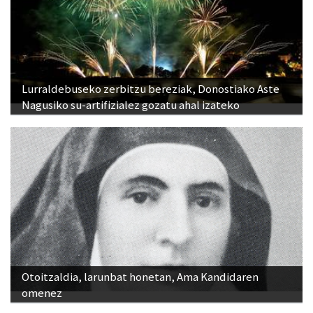
Lurraldebuseko zerbitzu bereziak, Donostiako Aste
Nagusiko su-artifizialez gozatu ahal izateko
Otoitzaldia, larunbat honetan, Ama Kandidaren
omenez