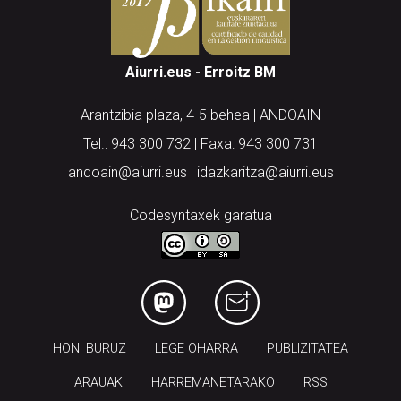
Aiurri.eus - Erroitz BM
Arantzibia plaza, 4-5 behea | ANDOAIN
Tel.: 943 300 732 | Faxa: 943 300 731
andoain@aiurri.eus | idazkaritza@aiurri.eus
Codesyntaxek garatua
HONI BURUZ
LEGE OHARRA
PUBLIZITATEA
ARAUAK
HARREMANETARAKO
RSS