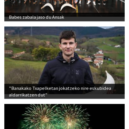
Babes zabala jaso du Ansak
"Banakako Txapelketan jokatzeko nire eskubidea
aldarrikatzen dut"