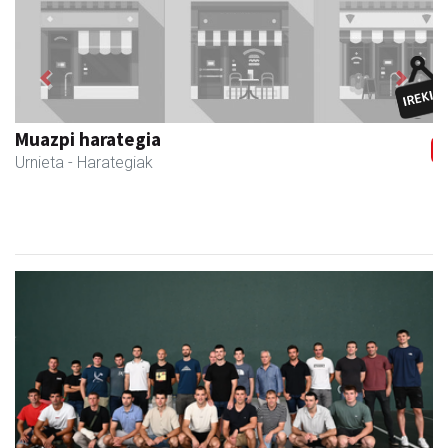
Previous
Next
Urnietako Udala
Urnieta
- Udaletxeak