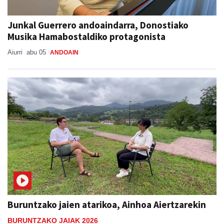
Junkal Guerrero andoaindarra, Donostiako
Musika Hamabostaldiko protagonista
Aiurri
abu 05
ANDOAIN
Buruntzako jaien atarikoa, Ainhoa Aiertzarekin
BURUNTZAKO JAIAK 2026
Xabat Minguez
abu 04
ANDOAIN