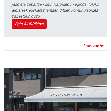
jaso eta zabaltzen ditu. Harpidedun eginda, tokiko
albisteak euskaraz lantzen dituen komunikabidea
babestuko duzu.
Egin AIURRIkide!
Erantzun