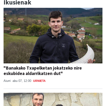
Ikusienak
"Banakako Txapelketan jokatzeko nire
eskubidea aldarrikatzen dut"
Aiurri
abu 07, 12:00
URNIETA