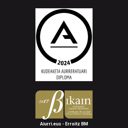
Aiurri.eus - Erroitz BM