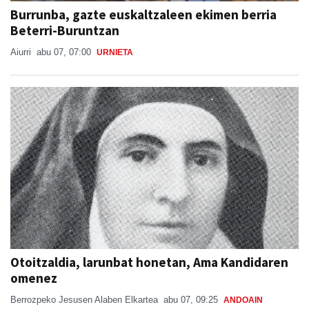
Burrunba, gazte euskaltzaleen ekimen berria
Beterri-Buruntzan
Aiurri
abu 07, 07:00
URNIETA
Otoitzaldia, larunbat honetan, Ama Kandidaren
omenez
Berrozpeko Jesusen Alaben Elkartea
abu 07, 09:25
ANDOAIN