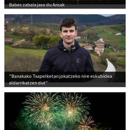
Babes zabala jaso du Ansak
"Banakako Txapelketan jokatzeko nire eskubidea
aldarrikatzen dut"