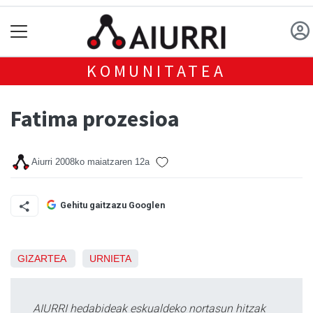
KOMUNITATEA
Fatima prozesioa
Aiurri
2008ko maiatzaren 12a
Gehitu gaitzazu Googlen
GIZARTEA
URNIETA
AIURRI hedabideak eskualdeko nortasun hitzak