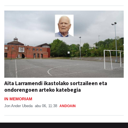
Aita Larramendi ikastolako sortzaileen eta
ondorengoen arteko katebegia
IN MEMORIAM
Jon Ander Ubeda
abu 06, 11:38
ANDOAIN