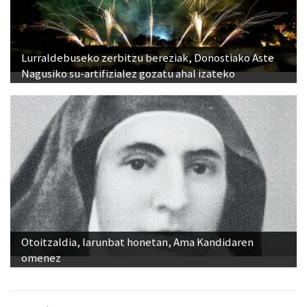
Lurraldebuseko zerbitzu bereziak, Donostiako Aste
Nagusiko su-artifizialez gozatu ahal izateko
Otoitzaldia, larunbat honetan, Ama Kandidaren
omenez