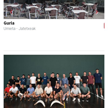
Previous
Next
Egape Ikastola
Urnieta
- Hezkuntza