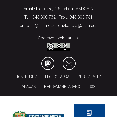
Arantzibia plaza, 4-5 behea | ANDOAIN
Tel.: 943 300 732 | Faxa: 943 300 731
andoain@aiurri.eus | idazkaritza@aiurri.eus
Codesyntaxek garatua
HONI BURUZ
LEGE OHARRA
PUBLIZITATEA
ARAUAK
HARREMANETARAKO
RSS