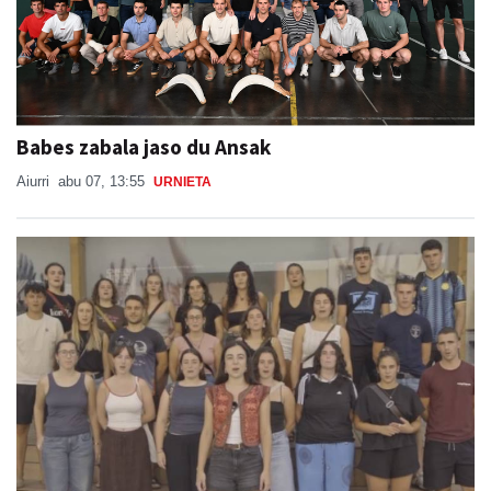
Babes zabala jaso du Ansak
Aiurri
abu 07, 13:55
URNIETA