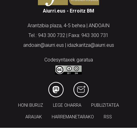
Aiurri.eus - Erroitz BM
Arantzibia plaza, 4-5 behea | ANDOAIN
Tel.: 943 300 732 | Faxa: 943 300 731
andoain@aiurri.eus | idazkaritza@aiurri.eus
Codesyntaxek garatua
HONI BURUZ
LEGE OHARRA
PUBLIZITATEA
ARAUAK
HARREMANETARAKO
RSS