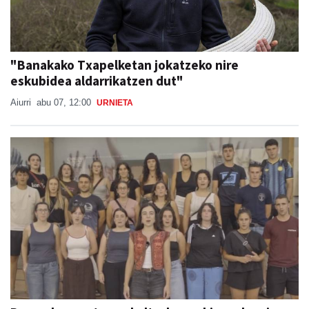
"Banakako Txapelketan jokatzeko nire
eskubidea aldarrikatzen dut"
Aiurri
abu 07, 12:00
URNIETA