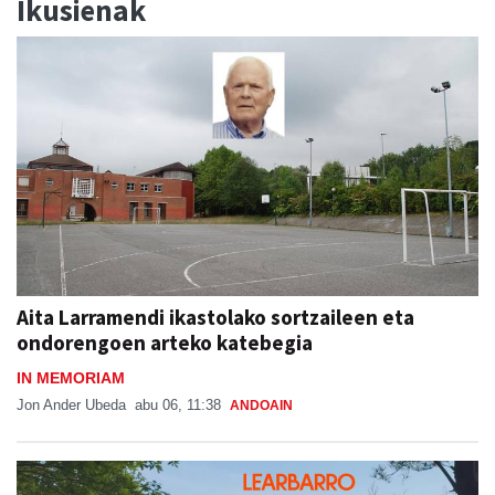
Ikusienak
Aita Larramendi ikastolako sortzaileen eta
ondorengoen arteko katebegia
IN MEMORIAM
Jon Ander Ubeda
abu 06, 11:38
ANDOAIN