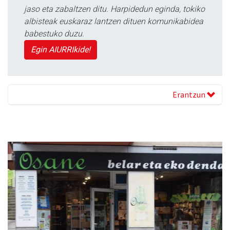
jaso eta zabaltzen ditu. Harpidedun eginda, tokiko
albisteak euskaraz lantzen dituen komunikabidea
babestuko duzu.
Egin AIURRIkide!
Erantzun