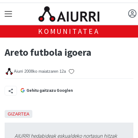
KOMUNITATEA
Areto futbola igoera
Aiurri
2008ko maiatzaren 12a
Gehitu gaitzazu Googlen
GIZARTEA
AIURRI hedabideak eskualdeko nortasun hitzak