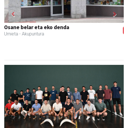
Previous
Next
Goine esnekiak
Asteasu
- Esnekiak