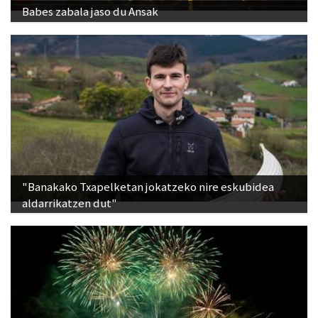
Babes zabala jaso du Ansak
"Banakako Txapelketan jokatzeko nire eskubidea
aldarrikatzen dut"