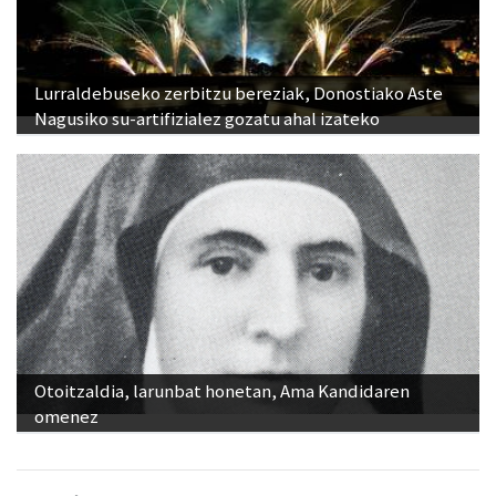
Lurraldebuseko zerbitzu bereziak, Donostiako Aste
Nagusiko su-artifizialez gozatu ahal izateko
Otoitzaldia, larunbat honetan, Ama Kandidaren
omenez