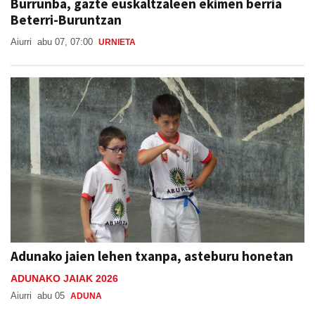
Burrunba, gazte euskaltzaleen ekimen berria
Beterri-Buruntzan
Aiurri
abu 07, 07:00
URNIETA
Adunako jaien lehen txanpa, asteburu honetan
ADUNAKO JAIAK 2026
Aiurri
abu 05
ADUNA