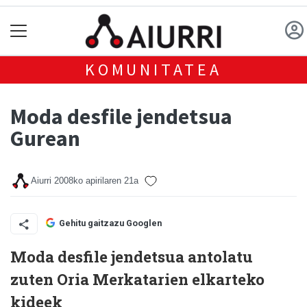
KOMUNITATEA
Moda desfile jendetsua
Gurean
Aiurri
2008ko apirilaren 21a
Gehitu gaitzazu Googlen
Moda desfile jendetsua antolatu
zuten Oria Merkatarien elkarteko
kideek