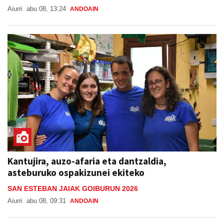
Aiurri
abu 08, 13:24
ANDOAIN
Kantujira, auzo-afaria eta dantzaldia,
asteburuko ospakizunei ekiteko
SAN ESTEBAN JAIAK GOIBURUN 2026
Aiurri
abu 08, 09:31
ANDOAIN