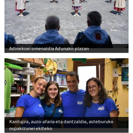
Adinekoei omenaldia Adunako plazan
Kantujira, auzo-afaria eta dantzaldia, asteburuko
ospakizunei ekiteko