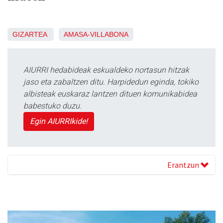
GIZARTEA
AMASA-VILLABONA
AIURRI hedabideak eskualdeko nortasun hitzak
jaso eta zabaltzen ditu. Harpidedun eginda, tokiko
albisteak euskaraz lantzen dituen komunikabidea
babestuko duzu.
Egin AIURRIkide!
Erantzun