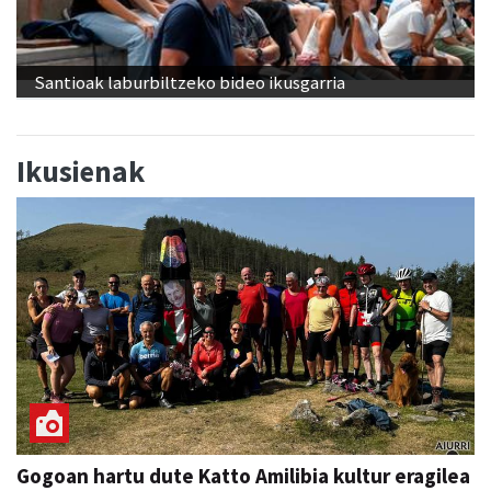
Santioak laburbiltzeko bideo ikusgarria
Ikusienak
Gogoan hartu dute Katto Amilibia kultur eragilea