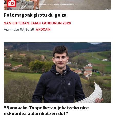
Potx magoak girotu du goiza
SAN ESTEBAN JAIAK GOIBURUN 2026
Aiurri
abu 08, 16:28
ANDOAIN
"Banakako Txapelketan jokatzeko nire
eskubidea aldarrikatzen dut"