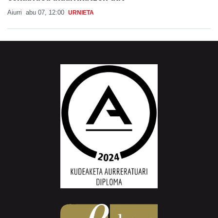
Aiurri
abu 07, 12:00
URNIETA