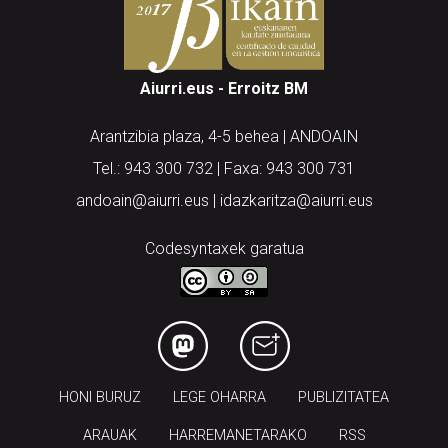
Aiurri.eus - Erroitz BM
Arantzibia plaza, 4-5 behea | ANDOAIN
Tel.: 943 300 732 | Faxa: 943 300 731
andoain@aiurri.eus | idazkaritza@aiurri.eus
Codesyntaxek garatua
HONI BURUZ
LEGE OHARRA
PUBLIZITATEA
ARAUAK
HARREMANETARAKO
RSS