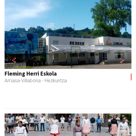
Previous
Next
Fleming Herri Eskola
Amasa-Villabona
- Hezkuntza