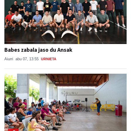
Babes zabala jaso du Ansak
Aiurri
abu 07, 13:55
URNIETA