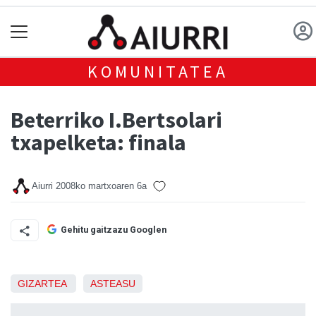
KOMUNITATEA
Beterriko I.Bertsolari
txapelketa: finala
Aiurri
2008ko martxoaren 6a
Gehitu gaitzazu Googlen
GIZARTEA
ASTEASU