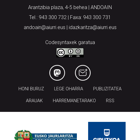
Arantzibia plaza, 4-5 behea | ANDOAIN
Tel.: 943 300 732 | Faxa: 943 300 731
andoain@aiurri.eus | idazkaritza@aiurri.eus
Codesyntaxek garatua
HONI BURUZ
LEGE OHARRA
PUBLIZITATEA
ARAUAK
HARREMANETARAKO
RSS