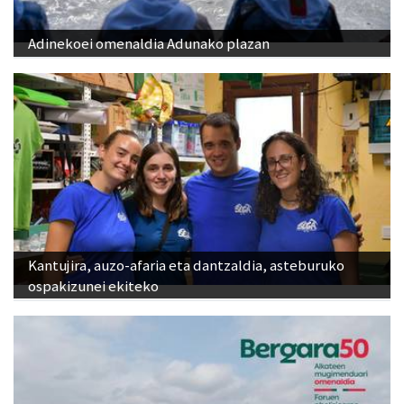
Adinekoei omenaldia Adunako plazan
Kantujira, auzo-afaria eta dantzaldia, asteburuko
ospakizunei ekiteko