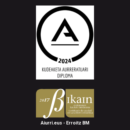
Aiurri.eus - Erroitz BM