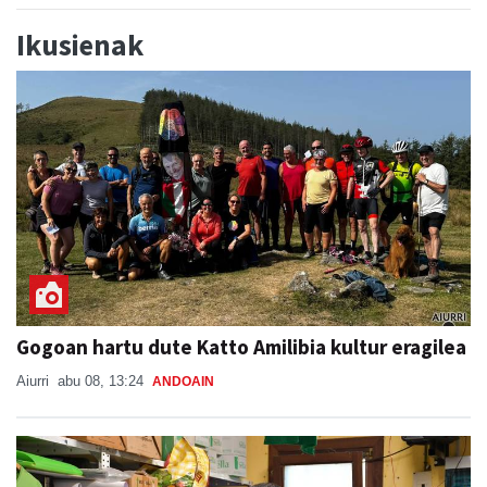
Ikusienak
Gogoan hartu dute Katto Amilibia kultur eragilea
Aiurri
abu 08, 13:24
ANDOAIN