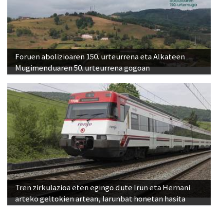
Foruen abolizioaren 150. urteurrena eta Alkateen
Mugimenduaren 50. urteurrena gogoan
Tren zirkulazioa eten egingo dute Irun eta Hernani
arteko geltokien artean, larunbat honetan hasita