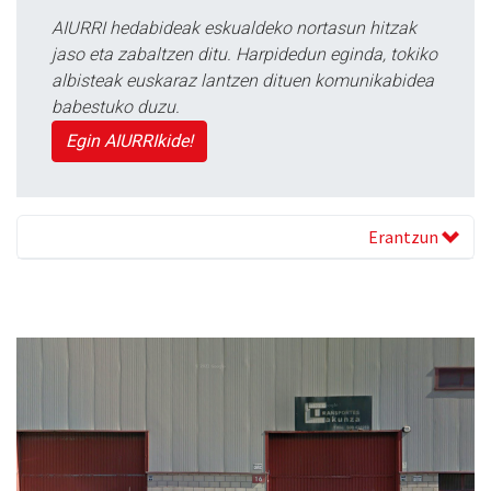
AIURRI hedabideak eskualdeko nortasun hitzak
jaso eta zabaltzen ditu. Harpidedun eginda, tokiko
albisteak euskaraz lantzen dituen komunikabidea
babestuko duzu.
Egin AIURRIkide!
Erantzun