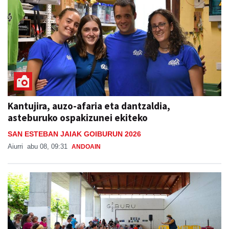
Kantujira, auzo-afaria eta dantzaldia,
asteburuko ospakizunei ekiteko
SAN ESTEBAN JAIAK GOIBURUN 2026
Aiurri
abu 08, 09:31
ANDOAIN