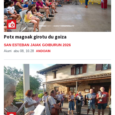
Potx magoak girotu du goiza
SAN ESTEBAN JAIAK GOIBURUN 2026
Aiurri
abu 08, 16:28
ANDOAIN