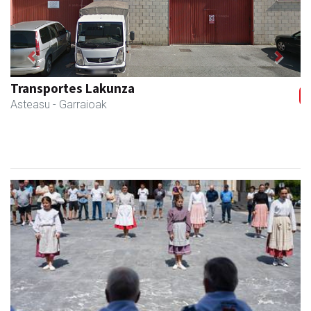
Previous
Next
Izurtzu erretegia
Asteasu
- Erretegia