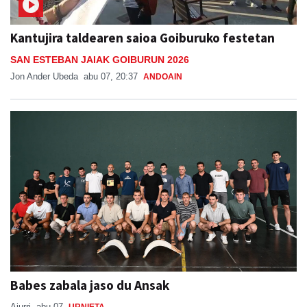
Kantujira taldearen saioa Goiburuko festetan
SAN ESTEBAN JAIAK GOIBURUN 2026
Jon Ander Ubeda
abu 07, 20:37
ANDOAIN
Babes zabala jaso du Ansak
Aiurri
abu 07
URNIETA