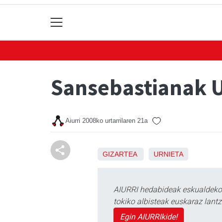
Sansebastianak 
Aiurri
2008ko urtarrilaren 21a
GIZARTEA
URNIETA
AIURRI hedabideak eskualdeko n
tokiko albisteak euskaraz lan
Egin AIURRIkide!