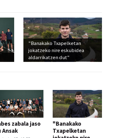
"Banakako Txapelketan
jokatzeko nire eskubidea
aldarrikatzen dut"
bes zabala jaso
"Banakako
u Ansak
Txapelketan
jokatzeko nire