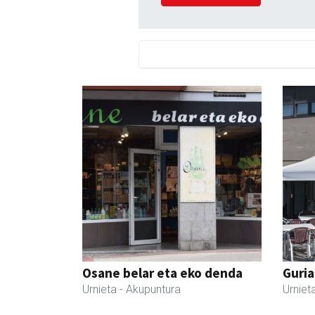
Osane belar eta eko denda
Guria
Urnieta
- Akupuntura
Urniet