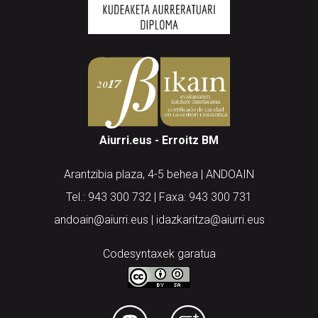
Aiurri.eus - Erroitz BM
Arantzibia plaza, 4-5 behea | ANDOAIN
Tel.: 943 300 732 | Faxa: 943 300 731
andoain@aiurri.eus | idazkaritza@aiurri.eus
Codesyntaxek garatua