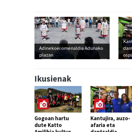
Kant
Adinekoei omenaldia Adunako
dan
plazan
osp
Ikusienak
Gogoan hartu
Kantujira, auzo-
dute Katto
afaria eta
Amilibia kultur
dantzaldia,