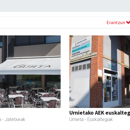
Erantzun
Urnietako AEK euskalteg
a
- Jatetxeak
Urnieta
- Euskaltegiak