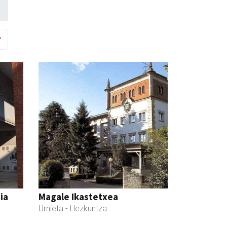
ia
Magale Ikastetxea
Urnieta
- Hezkuntza