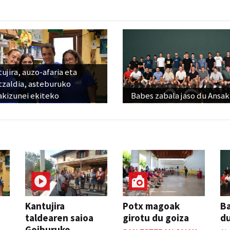
ujira, auzo-afaria eta
tzaldia, asteburuko
akizunei ekiteko
Babes zabala jaso du Ansak
Kantujira
Potx magoak
Ba
taldearen saioa
girotu du goiza
d
Goiburuko