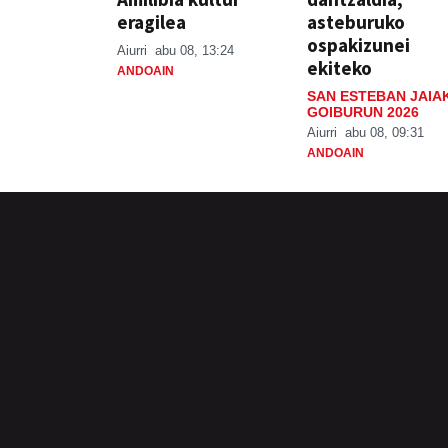
eragilea
asteburuko
ospakizunei
Aiurri
abu 08, 13:24
ekiteko
ANDOAIN
SAN ESTEBAN JAIA
GOIBURUN 2026
Aiurri
abu 08, 09:31
ANDOAIN