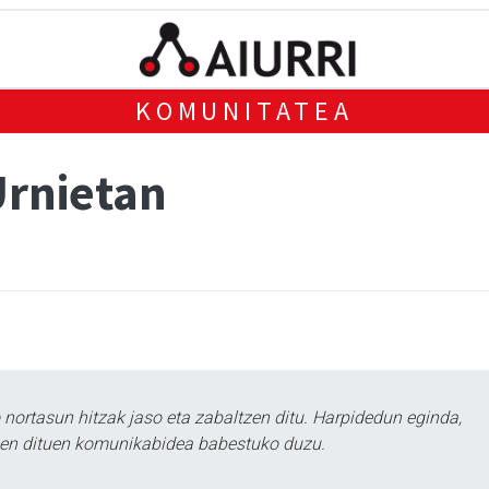
KOMUNITATEA
Urnietan
ortasun hitzak jaso eta zabaltzen ditu. Harpidedun eginda,
tzen dituen komunikabidea babestuko duzu.