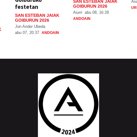
SAN ESTEBAN JAIAK
Aiu
festetan
GOIBURUN 2026
UR
Aiurri
abu 08, 16:28
SAN ESTEBAN JAIAK
ANDOAIN
GOIBURUN 2026
Jon Ander Ubeda
K
abu 07, 20:37
ANDOAIN