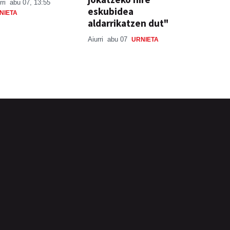
rri
abu 07, 13:55
eskubidea
NIETA
aldarrikatzen dut"
Aiurri
abu 07
URNIETA