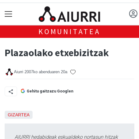
KOMUNITATEA
Plazaolako etxebizitzak
Aiurri
2007ko abenduaren 20a
Gehitu gaitzazu Googlen
GIZARTEA
AIURRI hedabideak eskualdeko nortasun hitzak