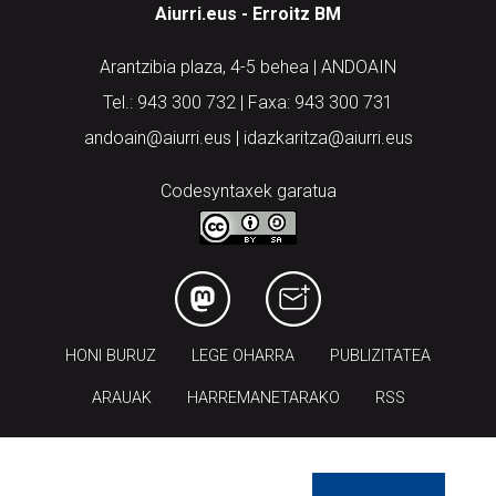
Aiurri.eus - Erroitz BM
Arantzibia plaza, 4-5 behea | ANDOAIN
Tel.: 943 300 732 | Faxa: 943 300 731
andoain@aiurri.eus | idazkaritza@aiurri.eus
Codesyntaxek garatua
HONI BURUZ
LEGE OHARRA
PUBLIZITATEA
ARAUAK
HARREMANETARAKO
RSS