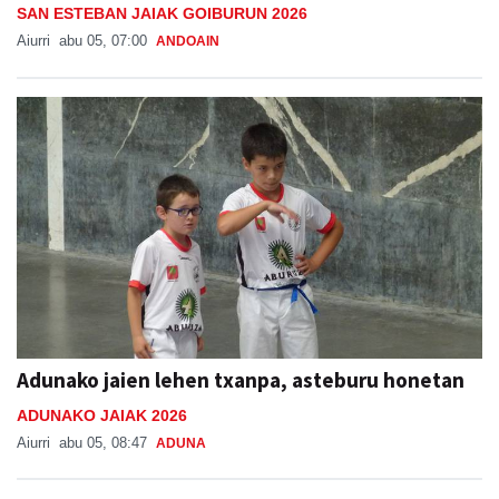
SAN ESTEBAN JAIAK GOIBURUN 2026
Aiurri
abu 05, 07:00
ANDOAIN
Adunako jaien lehen txanpa, asteburu honetan
ADUNAKO JAIAK 2026
Aiurri
abu 05, 08:47
ADUNA