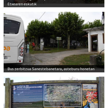
Etxearen eskutik
Bus zerbitzua Sanestebanetara, asteburu honetan