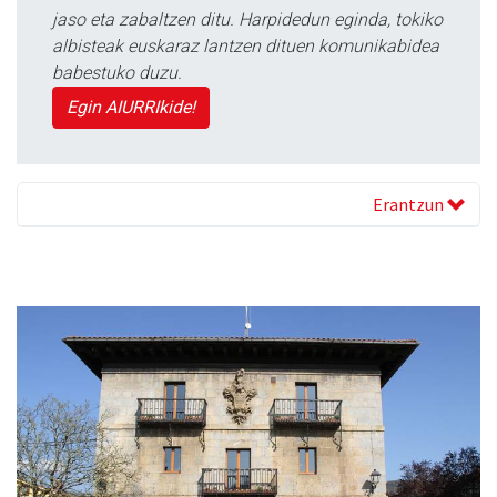
jaso eta zabaltzen ditu. Harpidedun eginda, tokiko
albisteak euskaraz lantzen dituen komunikabidea
babestuko duzu.
Egin AIURRIkide!
Erantzun