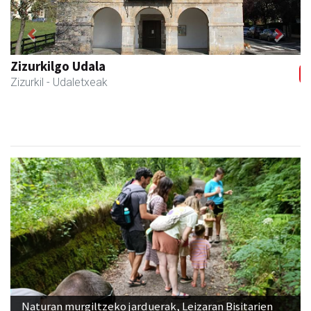
Previous
Next
Joseba altzariak
Andoain
- Altzariak
Naturan murgiltzeko jarduerak, Leizaran Bisitarien