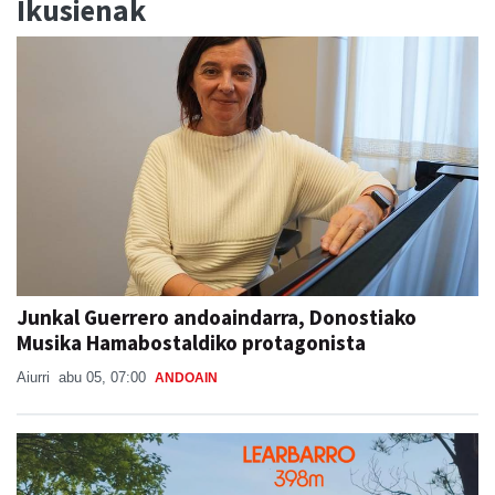
Ikusienak
Junkal Guerrero andoaindarra, Donostiako
Musika Hamabostaldiko protagonista
Aiurri
abu 05, 07:00
ANDOAIN