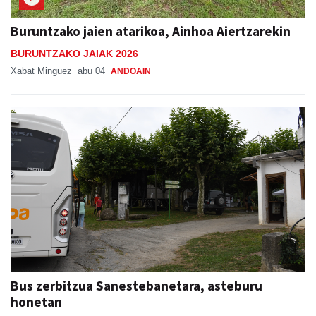
Buruntzako jaien atarikoa, Ainhoa Aiertzarekin
BURUNTZAKO JAIAK 2026
Xabat Minguez
abu 04
ANDOAIN
Bus zerbitzua Sanestebanetara, asteburu
honetan