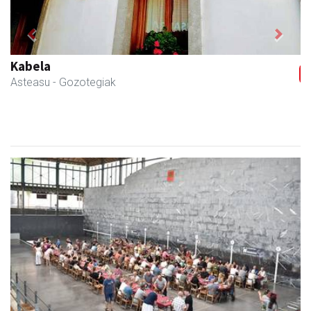
Previous
Next
Li arropa eta osagarriak
Andoain
- Arropa-dendak