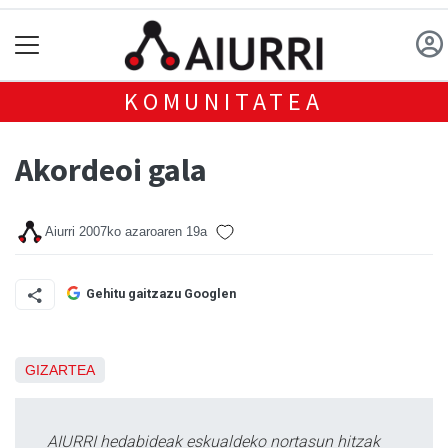
KOMUNITATEA
Akordeoi gala
Aiurri
2007ko azaroaren 19a
Gehitu gaitzazu Googlen
GIZARTEA
AIURRI hedabideak eskualdeko nortasun hitzak