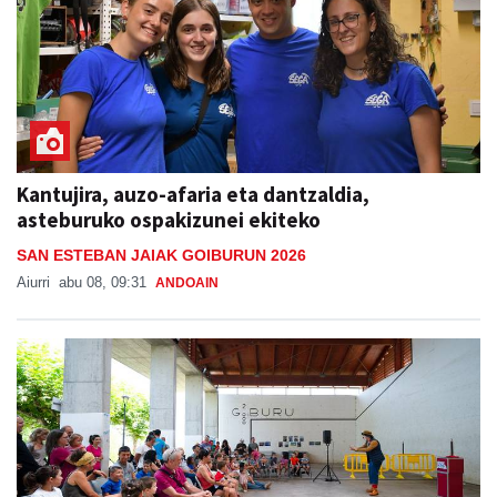
Kantujira, auzo-afaria eta dantzaldia,
asteburuko ospakizunei ekiteko
SAN ESTEBAN JAIAK GOIBURUN 2026
Aiurri
abu 08, 09:31
ANDOAIN