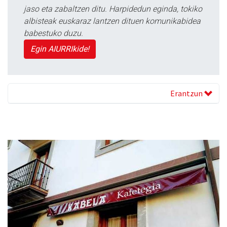
jaso eta zabaltzen ditu. Harpidedun eginda, tokiko
albisteak euskaraz lantzen dituen komunikabidea
babestuko duzu.
Egin AIURRIkide!
Erantzun