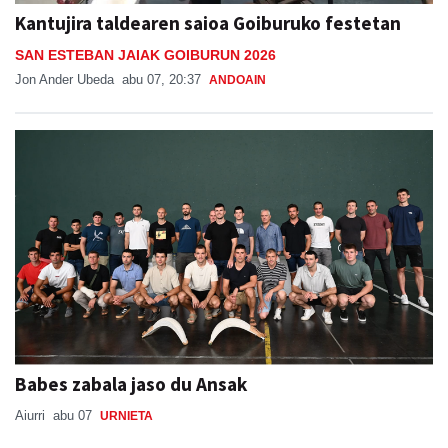
Kantujira taldearen saioa Goiburuko festetan
SAN ESTEBAN JAIAK GOIBURUN 2026
Jon Ander Ubeda
abu 07, 20:37
ANDOAIN
Babes zabala jaso du Ansak
Aiurri
abu 07
URNIETA