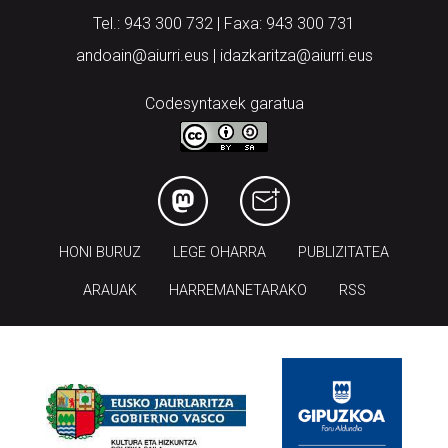
Tel.: 943 300 732 | Faxa: 943 300 731
andoain@aiurri.eus | idazkaritza@aiurri.eus
Codesyntaxek garatua
HONI BURUZ
LEGE OHARRA
PUBLIZITATEA
ARAUAK
HARREMANETARAKO
RSS