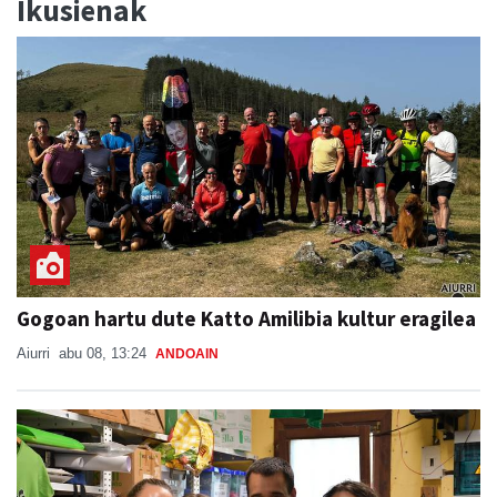
Ikusienak
Gogoan hartu dute Katto Amilibia kultur eragilea
Aiurri
abu 08, 13:24
ANDOAIN