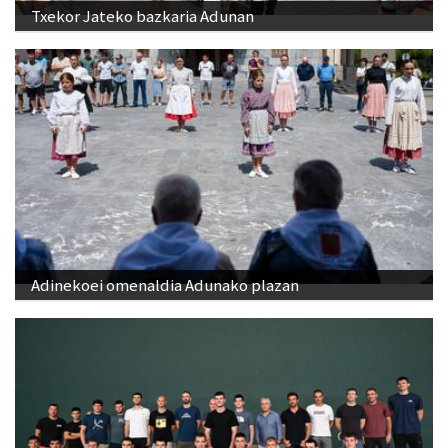
Txekor Jateko bazkaria Adunan
Adinekoei omenaldia Adunako plazan