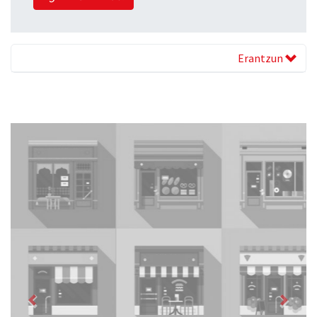
Erantzun
Previous
Next
La Salle Berrozpe Ikastetxea