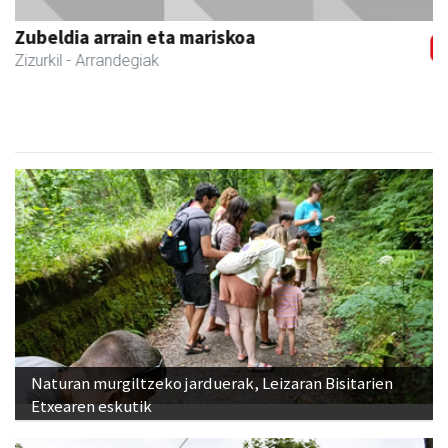
Andoain
- Hezkuntza
Naturan murgiltzeko jarduerak, Leizaran Bisitarien
Etxearen eskutik