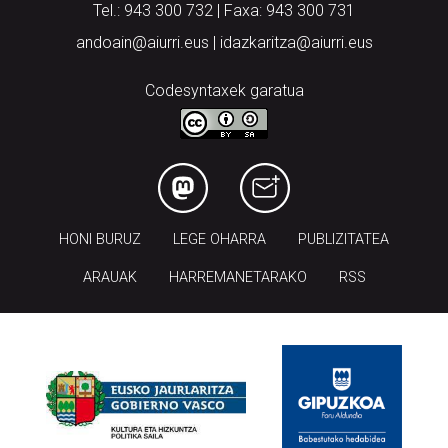
Codesyntaxek garatua
HONI BURUZ
LEGE OHARRA
PUBLIZITATEA
ARAUAK
HARREMANETARAKO
RSS