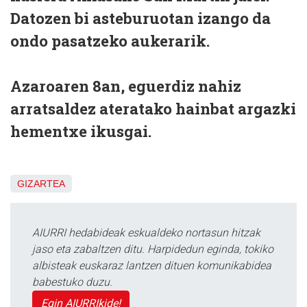
Datozen bi asteburuotan izango da
ondo pasatzeko aukerarik.
Azaroaren 8an, eguerdiz nahiz
arratsaldez ateratako hainbat argazki
hementxe ikusgai.
GIZARTEA
AIURRI hedabideak eskualdeko nortasun hitzak
jaso eta zabaltzen ditu. Harpidedun eginda, tokiko
albisteak euskaraz lantzen dituen komunikabidea
babestuko duzu.
Egin AIURRIkide!