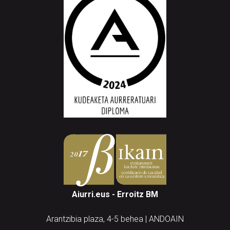
Aiurri.eus - Erroitz BM
Arantzibia plaza, 4-5 behea | ANDOAIN
Tel.: 943 300 732 | Faxa: 943 300 731
andoain@aiurri.eus | idazkaritza@aiurri.eus