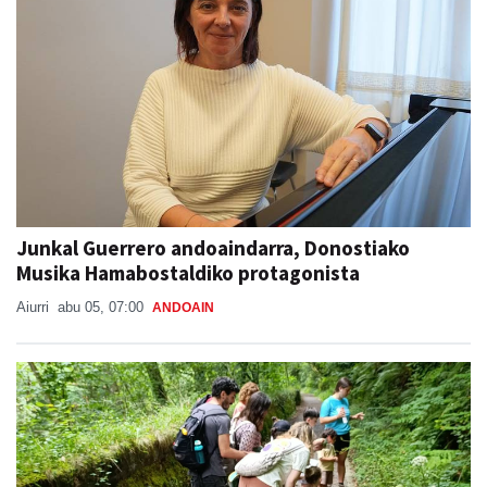
Junkal Guerrero andoaindarra, Donostiako
Musika Hamabostaldiko protagonista
Aiurri
abu 05, 07:00
ANDOAIN