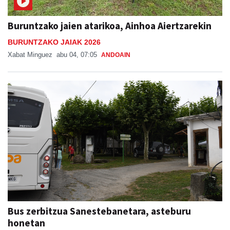
Buruntzako jaien atarikoa, Ainhoa Aiertzarekin
BURUNTZAKO JAIAK 2026
Xabat Minguez
abu 04, 07:05
ANDOAIN
Bus zerbitzua Sanestebanetara, asteburu
honetan
SAN ESTEBAN JAIAK GOIBURUN 2026
Aiurri
abu 05, 07:00
ANDOAIN