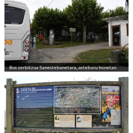
Bus zerbitzua Sanestebanetara, asteburu honetan