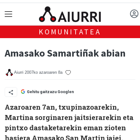
KOMUNITATEA
Amasako Samartiñak abian
Aiurri
2007ko azaroaren 8a
Gehitu gaitzazu Googlen
Azaroaren 7an, txupinazoarekin,
Martina sorginaren jaitsierarekin eta
pintxo dastaketarekin eman zioten
hasiera Amasako San Martin jaiei.