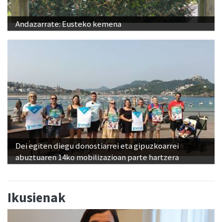
Andazarrate: Eusteko kemena
Dei egiten diegu donostiarrei eta gipuzkoarrei
abuztuaren 14ko mobilizazioan parte hartzera
Ikusienak