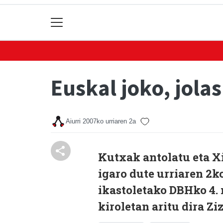
Euskal joko, jolas
Aiurri
2007ko urriaren 2a
Kutxak antolatu eta Xi
igaro dute urriaren 2k
ikastoletako DBHko 4. 
kiroletan aritu dira Zi