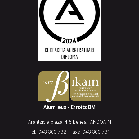
Aiurri.eus - Erroitz BM
Arantzibia plaza, 4-5 behea | ANDOAIN
Tel.: 943 300 732 | Faxa: 943 300 731