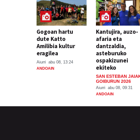
Gogoan hartu
Kantujira, auzo-
dute Katto
afaria eta
Amilibia kultur
dantzaldia,
eragilea
asteburuko
ospakizunei
Aiurri
abu 08, 13:24
ekiteko
ANDOAIN
SAN ESTEBAN JAIA
GOIBURUN 2026
Aiurri
abu 08, 09:31
ANDOAIN