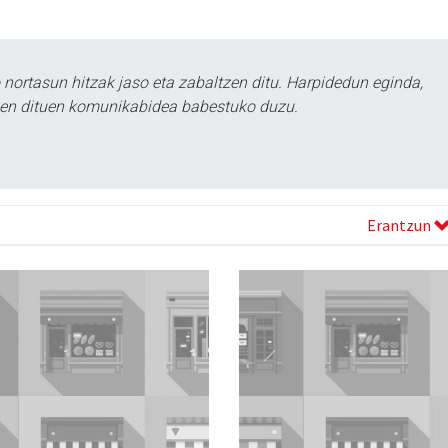
ortasun hitzak jaso eta zabaltzen ditu. Harpidedun eginda,
tzen dituen komunikabidea babestuko duzu.
Erantzun