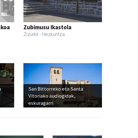
skoa
Zubimusu Ikastola
Zizurkil
- Hezkuntza
a
San Bittorreko eta Santa
Vitoriako audiogidak,
eskuragarri