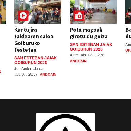
Kantujira
Potx magoak
Ba
taldearen saioa
girotu du goiza
d
Goiburuko
SAN ESTEBAN JAIAK
Aiu
festetan
GOIBURUN 2026
UR
Aiurri
abu 08, 16:28
SAN ESTEBAN JAIAK
ANDOAIN
GOIBURUN 2026
Jon Ander Ubeda
K
abu 07, 20:37
ANDOAIN