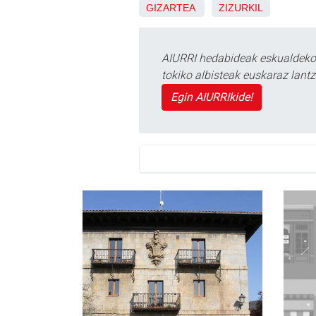
GIZARTEA
ZIZURKIL
AIURRI hedabideak eskualdeko n
tokiko albisteak euskaraz lan
Egin AIURRIkide!