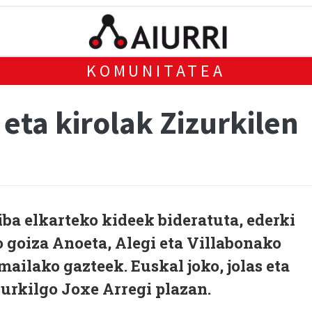
KOMUNITATEA
 eta kirolak Zizurkilen
ba elkarteko kideek bideratuta, ederki
o goiza Anoeta, Alegi eta Villabonako
mailako gazteek. Euskal joko, jolas eta
zurkilgo Joxe Arregi plazan.