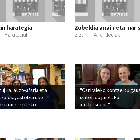
an harategia
Zubeldia arrain eta mari
l
- Harategiak
Zizurkil
- Arrandegiak
ujira, auzo-afaria eta
"Ostiraleko kontzertu gau
tzaldia, asteburuko
izaten da jaietako
akizunei ekiteko
jendetsuena"