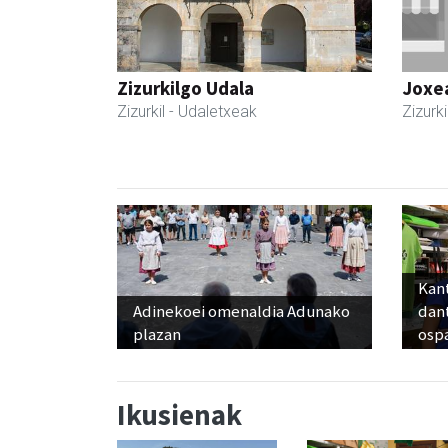
Zizurkilgo Udala
Joxe
Zizurkil
- Udaletxeak
Zizurki
Kant
Adinekoei omenaldia Adunako
dan
plazan
osp
Ikusienak