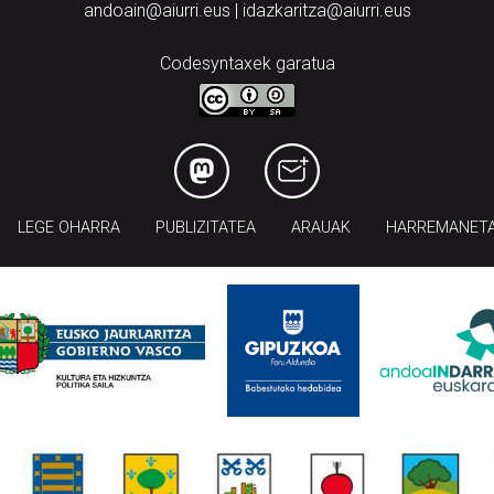
andoain@aiurri.eus | idazkaritza@aiurri.eus
Codesyntaxek garatua
LEGE OHARRA
PUBLIZITATEA
ARAUAK
HARREMANET