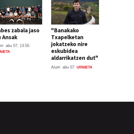
bes zabala jaso
"Banakako
u Ansak
Txapelketan
jokatzeko nire
rri
abu 07, 13:55
eskubidea
NIETA
aldarrikatzen dut"
Aiurri
abu 07
URNIETA