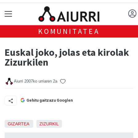
KOMUNITATEA
Euskal joko, jolas eta kirolak
Zizurkilen
Aiurri
2007ko urriaren 2a
Gehitu gaitzazu Googlen
GIZARTEA
ZIZURKIL