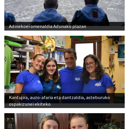
Adinekoei omenaldia Adunako plazan
Kantujira, auzo-afaria eta dantzaldia, asteburuko
ospakizunei ekiteko