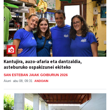
Kantujira, auzo-afaria eta dantzaldia,
asteburuko ospakizunei ekiteko
SAN ESTEBAN JAIAK GOIBURUN 2026
Aiurri
abu 08, 09:31
ANDOAIN