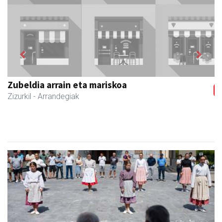
Previous
Next
Joxean harategia
Zizurkil
- Harategiak