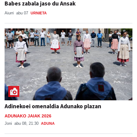
Babes zabala jaso du Ansak
Aiurri
abu 07
URNIETA
Adinekoei omenaldia Adunako plazan
ADUNAKO JAIAK 2026
Joni
abu 08, 21:30
ADUNA