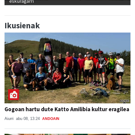
eskuragarri
Ikusienak
Gogoan hartu dute Katto Amilibia kultur eragilea
Aiurri
abu 08, 13:24
ANDOAIN