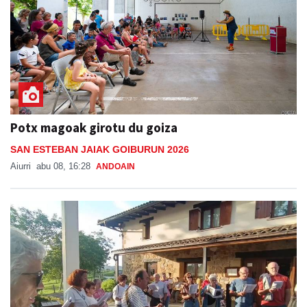
Potx magoak girotu du goiza
SAN ESTEBAN JAIAK GOIBURUN 2026
Aiurri
abu 08, 16:28
ANDOAIN