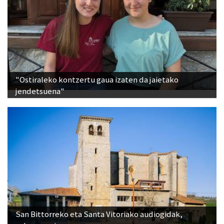
"Ostiraleko kontzertu gaua izaten da jaietako
jendetsuena"
San Bittorreko eta Santa Vitoriako audiogidak,