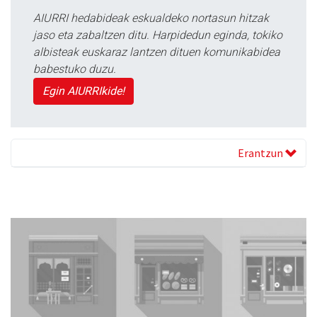
AIURRI hedabideak eskualdeko nortasun hitzak
jaso eta zabaltzen ditu. Harpidedun eginda, tokiko
albisteak euskaraz lantzen dituen komunikabidea
babestuko duzu.
Egin AIURRIkide!
Erantzun