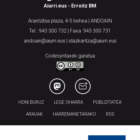
Aiurri.eus - Erroitz BM
Arantzibia plaza, 4-5 behea | ANDOAIN
Tel.: 943 300 732 | Faxa: 943 300 731
andoain@aiurri.eus | idazkaritza@aiurri.eus
Codesyntaxek garatua
HONI BURUZ
LEGE OHARRA
PUBLIZITATEA
ARAUAK
HARREMANETARAKO
RSS