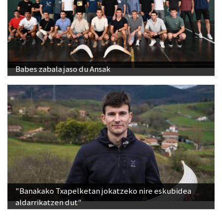
Babes zabala jaso du Ansak
"Banakako Txapelketan jokatzeko nire eskubidea
aldarrikatzen dut"