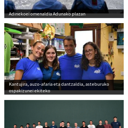
Adinekoei omenaldia Adunako plazan
Kantujira, auzo-afaria eta dantzaldia, asteburuko
ospakizunei ekiteko