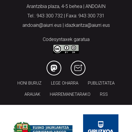
Arantzibia plaza, 4-5 behea | ANDOAIN
Tel.: 943 300 732 | Faxa: 943 300 731
andoain@aiurri.eus | idazkaritza@aiurri.eus
Codesyntaxek garatua
HONI BURUZ
LEGE OHARRA
PUBLIZITATEA
ARAUAK
HARREMANETARAKO
RSS