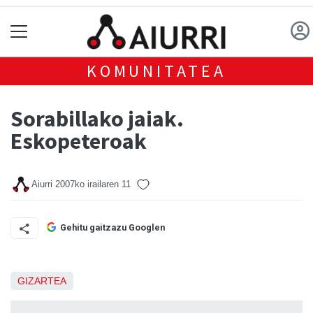
KOMUNITATEA
Sorabillako jaiak.
Eskopeteroak
Aiurri
2007ko irailaren 11
Gehitu gaitzazu Googlen
GIZARTEA