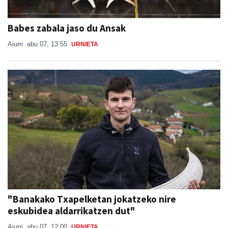
Babes zabala jaso du Ansak
Aiurri
abu 07, 13:55
URNIETA
"Banakako Txapelketan jokatzeko nire
eskubidea aldarrikatzen dut"
Aiurri
abu 07, 12:00
URNIETA