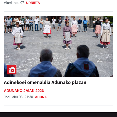
Aiurri
abu 07
URNIETA
Adinekoei omenaldia Adunako plazan
ADUNAKO JAIAK 2026
Joni
abu 08, 21:30
ADUNA