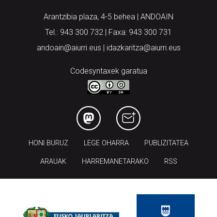
Arantzibia plaza, 4-5 behea | ANDOAIN
Tel.: 943 300 732 | Faxa: 943 300 731
andoain@aiurri.eus | idazkaritza@aiurri.eus
Codesyntaxek garatua
HONI BURUZ
LEGE OHARRA
PUBLIZITATEA
ARAUAK
HARREMANETARAKO
RSS