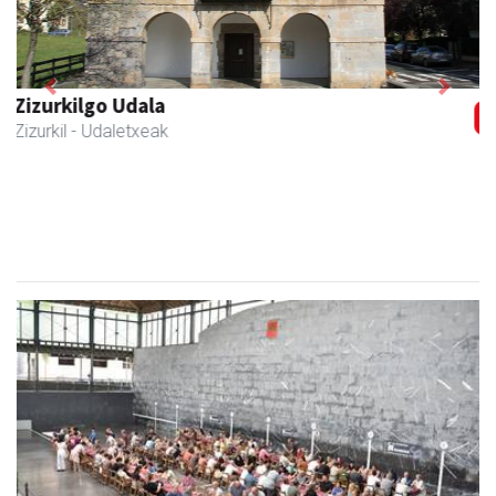
Previous
Next
Joxean harategia
Zizurkil
- Harategiak