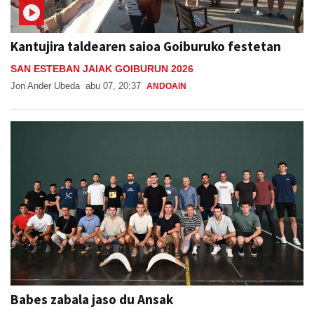
Kantujira taldearen saioa Goiburuko festetan
SAN ESTEBAN JAIAK GOIBURUN 2026
Jon Ander Ubeda
abu 07, 20:37
ANDOAIN
Babes zabala jaso du Ansak