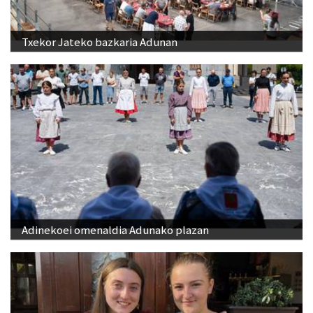
Txekor Jateko bazkaria Adunan
Adinekoei omenaldia Adunako plazan