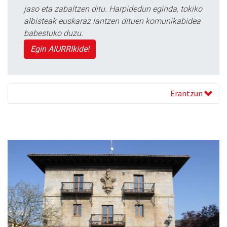
jaso eta zabaltzen ditu. Harpidedun eginda, tokiko
albisteak euskaraz lantzen dituen komunikabidea
babestuko duzu.
Egin AIURRIkide!
Erantzun