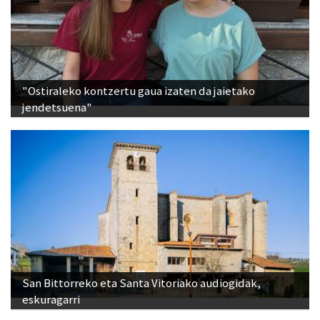
"Ostiraleko kontzertu gaua izaten da jaietako
jendetsuena"
San Bittorreko eta Santa Vitoriako audiogidak,
eskuragarri