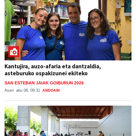
Kantujira, auzo-afaria eta dantzaldia,
asteburuko ospakizunei ekiteko
SAN ESTEBAN JAIAK GOIBURUN 2026
Aiurri
abu 08, 09:31
ANDOAIN