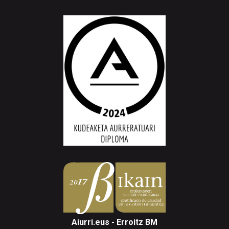
Aiurri.eus - Erroitz BM