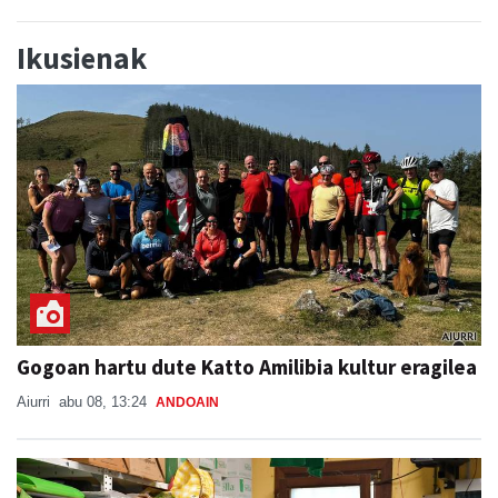
Ikusienak
Gogoan hartu dute Katto Amilibia kultur eragilea
Aiurri
abu 08, 13:24
ANDOAIN