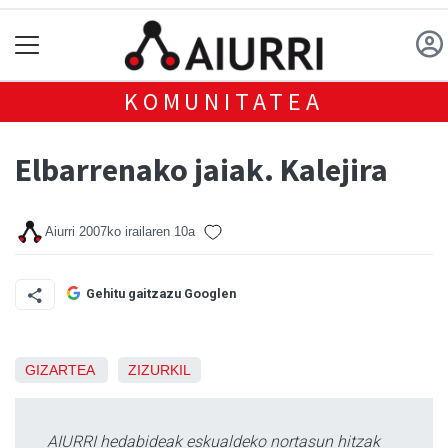
KOMUNITATEA
Elbarrenako jaiak. Kalejira
Aiurri
2007ko irailaren 10a
Gehitu gaitzazu Googlen
GIZARTEA
ZIZURKIL
AIURRI hedabideak eskualdeko nortasun hitzak