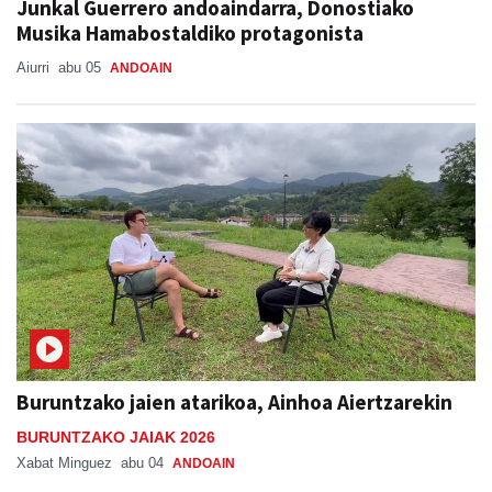
Junkal Guerrero andoaindarra, Donostiako
Musika Hamabostaldiko protagonista
Aiurri
abu 05
ANDOAIN
Buruntzako jaien atarikoa, Ainhoa Aiertzarekin
BURUNTZAKO JAIAK 2026
Xabat Minguez
abu 04
ANDOAIN