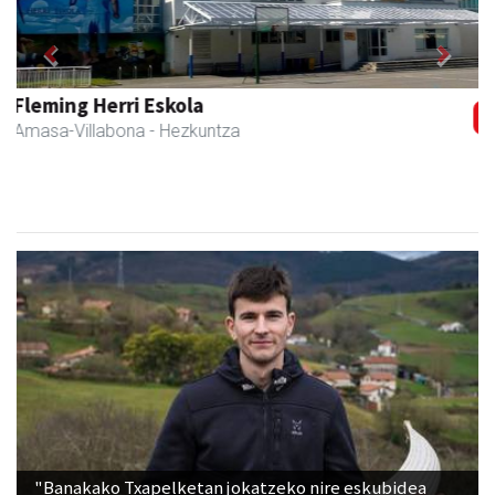
Previous
Next
Amonarriz iturgintza S. L.
Larraul
- Iturgintza
"Banakako Txapelketan jokatzeko nire eskubidea