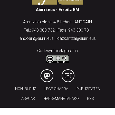
Aiurri.eus - Erroitz BM
Arantzibia plaza, 4-5 behea | ANDOAIN
Tel.: 943 300 732 | Faxa: 943 300 731
andoain@aiurri.eus | idazkaritza@aiurri.eus
Codesyntaxek garatua
HONI BURUZ
LEGE OHARRA
PUBLIZITATEA
ARAUAK
HARREMANETARAKO
RSS