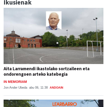
Ikusienak
Aita Larramendi ikastolako sortzaileen eta
ondorengoen arteko katebegia
IN MEMORIAM
Jon Ander Ubeda
abu 06, 11:38
ANDOAIN