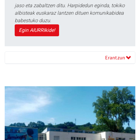
jaso eta zabaltzen ditu. Harpidedun eginda, tokiko
albisteak euskaraz lantzen dituen komunikabidea
babestuko duzu.
Egin AIURRIkide!
Erantzun