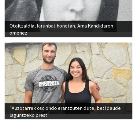
Otoitzaldia, larunbat honetan, Ama Kandidaren
omenez
"Auzotarrek oso ondo erantzuten dute, beti daude
laguntzeko prest"