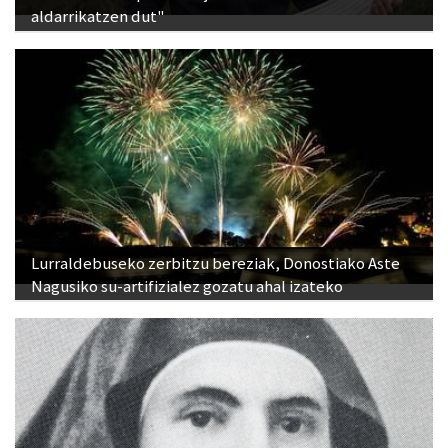
aldarrikatzen dut"
Lurraldebuseko zerbitzu bereziak, Donostiako Aste
Nagusiko su-artifizialez gozatu ahal izateko