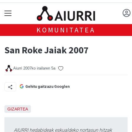
KOMUNITATEA
San Roke Jaiak 2007
Aiurri
2007ko irailaren 5a
Gehitu gaitzazu Googlen
GIZARTEA
AIURRI hedabideak eskualdeko nortasun hitzak