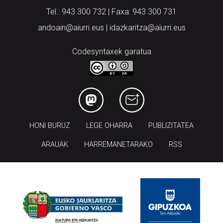
Tel.: 943 300 732 | Faxa: 943 300 731
andoain@aiurri.eus | idazkaritza@aiurri.eus
Codesyntaxek garatua
HONI BURUZ
LEGE OHARRA
PUBLIZITATEA
ARAUAK
HARREMANETARAKO
RSS