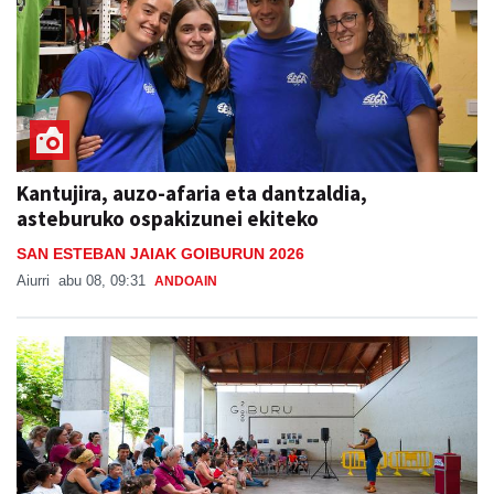
Kantujira, auzo-afaria eta dantzaldia,
asteburuko ospakizunei ekiteko
SAN ESTEBAN JAIAK GOIBURUN 2026
Aiurri
abu 08, 09:31
ANDOAIN