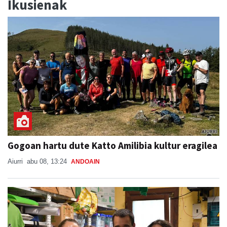
Ikusienak
Gogoan hartu dute Katto Amilibia kultur eragilea
Aiurri
abu 08, 13:24
ANDOAIN