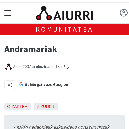
KOMUNITATEA
Andramariak
Aiurri
2007ko abuztuaren 15a
Gehitu gaitzazu Googlen
GIZARTEA
ZIZURKIL
AIURRI hedabideak eskualdeko nortasun hitzak