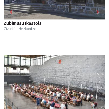
Previous
Next
Zubimusu Ikastola
Zizurkil
- Hezkuntza