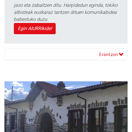
jaso eta zabaltzen ditu. Harpidedun eginda, tokiko
albisteak euskaraz lantzen dituen komunikabidea
babestuko duzu.
Egin AIURRIkide!
Erantzun