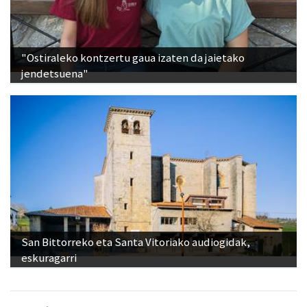
"Ostiraleko kontzertu gaua izaten da jaietako
jendetsuena"
San Bittorreko eta Santa Vitoriako audiogidak,
eskuragarri