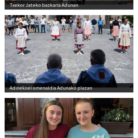
Txekor Jateko bazkaria Adunan
Adinekoei omenaldia Adunako plazan