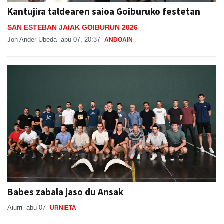
Kantujira taldearen saioa Goiburuko festetan
SAN ESTEBAN JAIAK GOIBURUN 2026
Jon Ander Ubeda
abu 07, 20:37
ANDOAIN
Babes zabala jaso du Ansak
Aiurri
abu 07
URNIETA