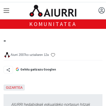
KOMUNITATEA
-
Aiurri
2007ko uztailaren 12a
Gehitu gaitzazu Googlen
GIZARTEA
AIURRI hedabideak eskualdeko nortasun hitzak