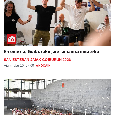
Erromeria, Goiburuko jaiei amaiera emateko
SAN ESTEBAN JAIAK GOIBURUN 2026
Aiurri
abu 10, 07:00
ANDOAIN