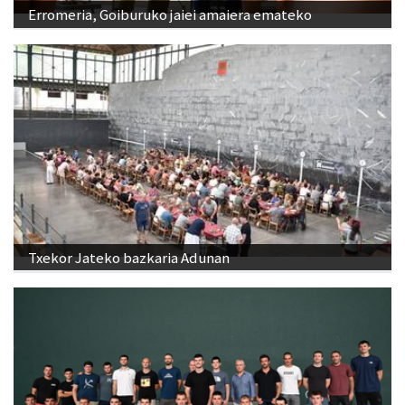
Erromeria, Goiburuko jaiei amaiera emateko
Txekor Jateko bazkaria Adunan