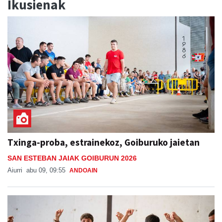
Ikusienak
Txinga-proba, estrainekoz, Goiburuko jaietan
SAN ESTEBAN JAIAK GOIBURUN 2026
Aiurri
abu 09, 09:55
ANDOAIN