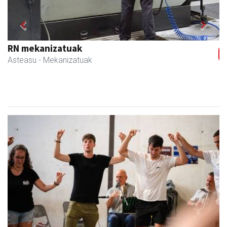
Previous
Next
Erniobea BHI
Amasa-Villabona
- Hezkuntza