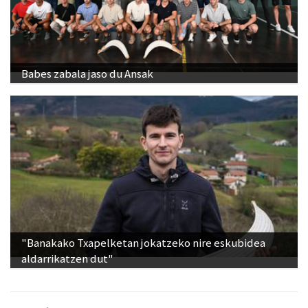
Babes zabala jaso du Ansak
"Banakako Txapelketan jokatzeko nire eskubidea
aldarrikatzen dut"