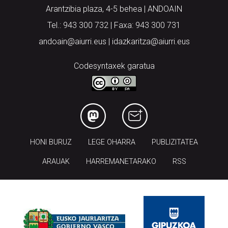
Arantzibia plaza, 4-5 behea | ANDOAIN
Tel.: 943 300 732 | Faxa: 943 300 731
andoain@aiurri.eus | idazkaritza@aiurri.eus
Codesyntaxek garatua
HONI BURUZ
LEGE OHARRA
PUBLIZITATEA
ARAUAK
HARREMANETARAKO
RSS