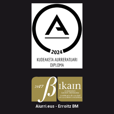
Aiurri.eus - Erroitz BM