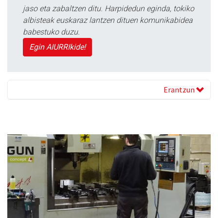
jaso eta zabaltzen ditu. Harpidedun eginda, tokiko
albisteak euskaraz lantzen dituen komunikabidea
babestuko duzu.
Egin AIURRIkide!
Erantzun