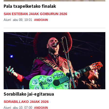
Pala txapelketako finalak
SAN ESTEBAN JAIAK GOIBURUN 2026
Aiurri
abu 09, 19:01
ANDOAIN
Sorabillako jai-egitaraua
SORABILLAKO JAIAK 2026
Aiurri
abu 10, 07:00
ANDOAIN