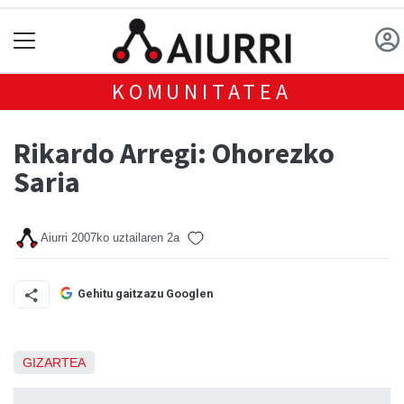
KOMUNITATEA
Rikardo Arregi: Ohorezko
Saria
Aiurri
2007ko uztailaren 2a
Gehitu gaitzazu Googlen
GIZARTEA