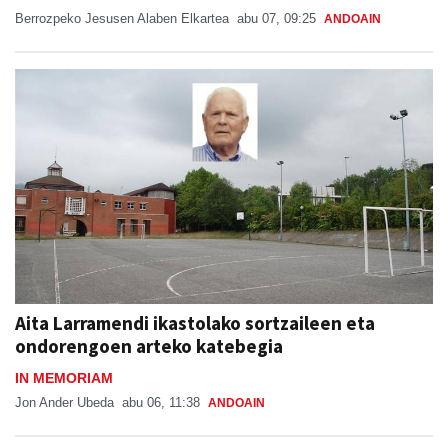
Berrozpeko Jesusen Alaben Elkartea
abu 07, 09:25
ANDOAIN
Aita Larramendi ikastolako sortzaileen eta
ondorengoen arteko katebegia
IN MEMORIAM
Jon Ander Ubeda
abu 06, 11:38
ANDOAIN