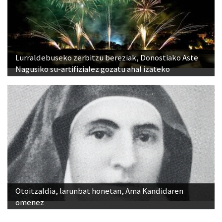
Lurraldebuseko zerbitzu bereziak, Donostiako Aste
Nagusiko su-artifizialez gozatu ahal izateko
Otoitzaldia, larunbat honetan, Ama Kandidaren
omenez