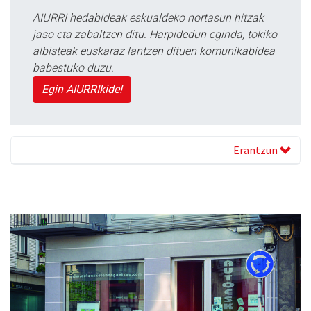
AIURRI hedabideak eskualdeko nortasun hitzak
jaso eta zabaltzen ditu. Harpidedun eginda, tokiko
albisteak euskaraz lantzen dituen komunikabidea
babestuko duzu.
Egin AIURRIkide!
Erantzun