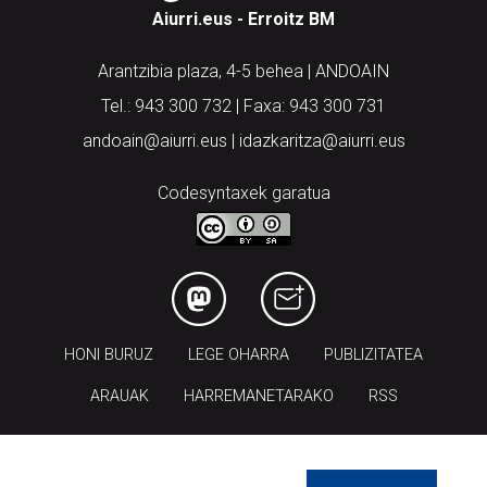
Aiurri.eus - Erroitz BM
Arantzibia plaza, 4-5 behea | ANDOAIN
Tel.: 943 300 732 | Faxa: 943 300 731
andoain@aiurri.eus | idazkaritza@aiurri.eus
Codesyntaxek garatua
HONI BURUZ
LEGE OHARRA
PUBLIZITATEA
ARAUAK
HARREMANETARAKO
RSS