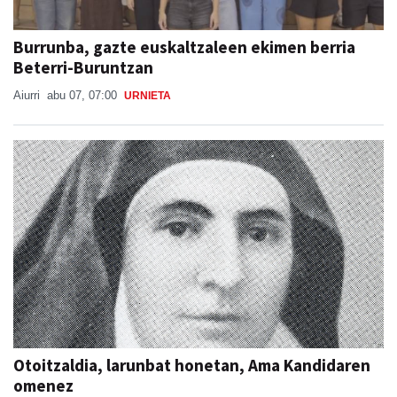
Burrunba, gazte euskaltzaleen ekimen berria
Beterri-Buruntzan
Aiurri
abu 07, 07:00
URNIETA
Otoitzaldia, larunbat honetan, Ama Kandidaren
omenez