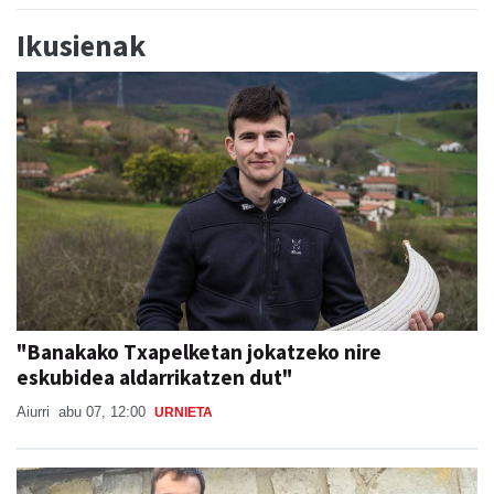
Ikusienak
"Banakako Txapelketan jokatzeko nire
eskubidea aldarrikatzen dut"
Aiurri
abu 07, 12:00
URNIETA