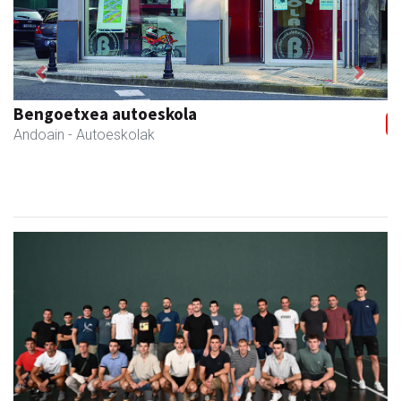
Previous
Next
Urrats inprimategia
Andoain
- Inprimategiak