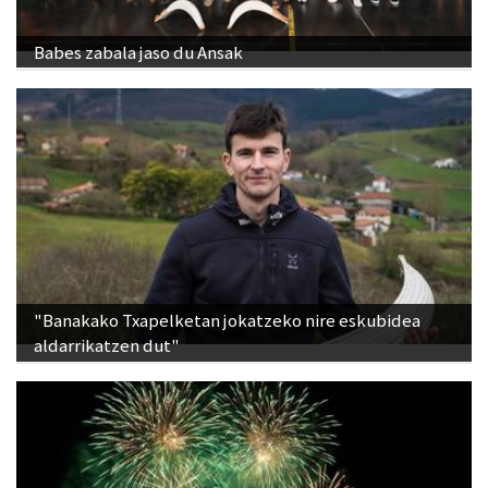
Babes zabala jaso du Ansak
"Banakako Txapelketan jokatzeko nire eskubidea
aldarrikatzen dut"