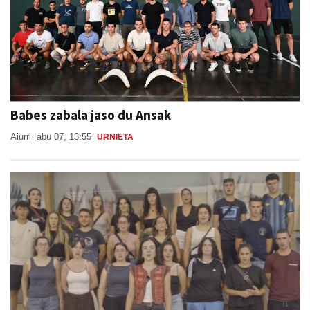
Babes zabala jaso du Ansak
Aiurri
abu 07, 13:55
URNIETA