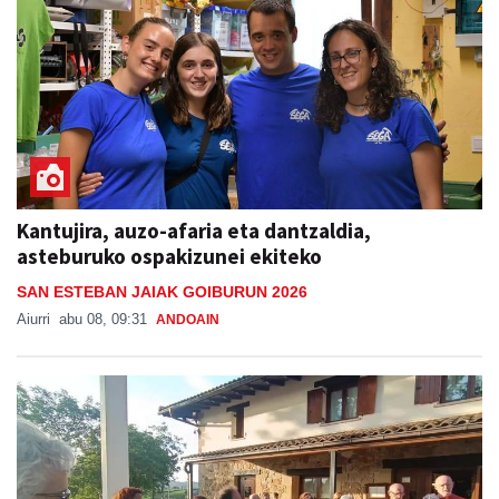
Kantujira, auzo-afaria eta dantzaldia,
asteburuko ospakizunei ekiteko
SAN ESTEBAN JAIAK GOIBURUN 2026
Aiurri
abu 08, 09:31
ANDOAIN