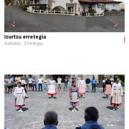
Previous
Next
Mendi autoeskola
Andoain
- Autoeskolak