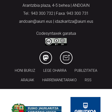
Arantzibia plaza, 4-5 behea | ANDOAIN
Tel.: 943 300 732 | Faxa: 943 300 731
andoain@aiurri.eus | idazkaritza@aiurri.eus
Codesyntaxek garatua
HONI BURUZ
LEGE OHARRA
PUBLIZITATEA
ARAUAK
HARREMANETARAKO
RSS