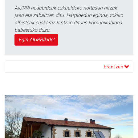
AIURRI hedabideak eskualdeko nortasun hitzak
jaso eta zabaltzen ditu. Harpidedun eginda, tokiko
albisteak euskaraz lantzen dituen komunikabidea
babestuko duzu.
Egin AIURRIkide!
Erantzun