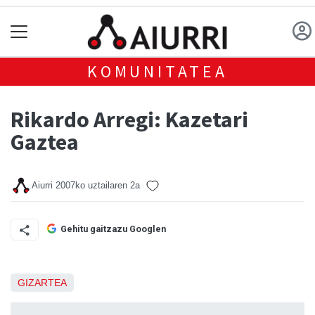
KOMUNITATEA
Rikardo Arregi: Kazetari
Gaztea
Aiurri
2007ko uztailaren 2a
Gehitu gaitzazu Googlen
GIZARTEA