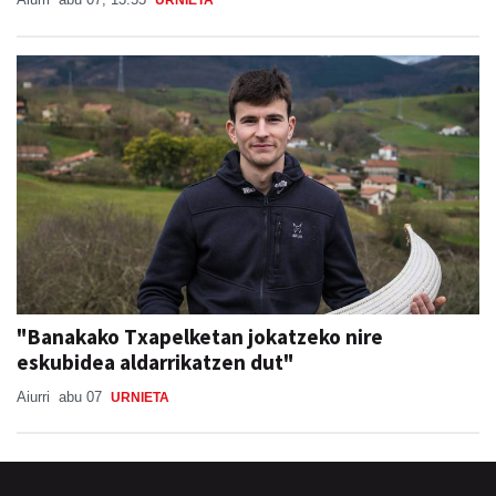
"Banakako Txapelketan jokatzeko nire
eskubidea aldarrikatzen dut"
Aiurri
abu 07
URNIETA