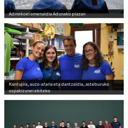
Adinekoei omenaldia Adunako plazan
Kantujira, auzo-afaria eta dantzaldia, asteburuko
ospakizunei ekiteko