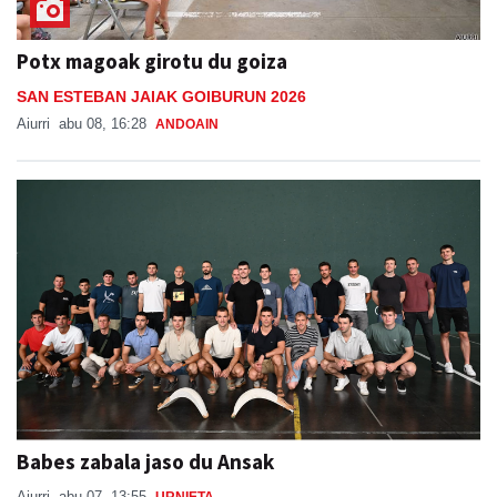
Potx magoak girotu du goiza
SAN ESTEBAN JAIAK GOIBURUN 2026
Aiurri
abu 08, 16:28
ANDOAIN
Babes zabala jaso du Ansak
Aiurri
abu 07, 13:55
URNIETA