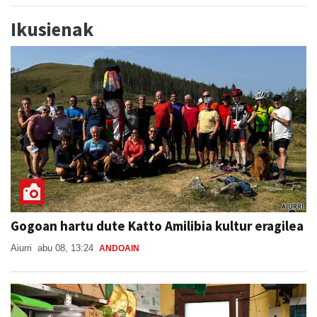
Ikusienak
Gogoan hartu dute Katto Amilibia kultur eragilea
Aiurri
abu 08, 13:24
ANDOAIN