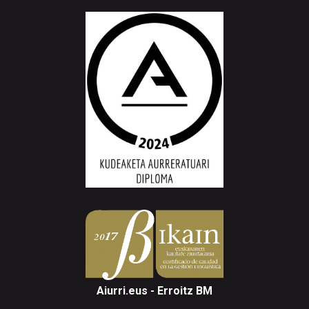
Aiurri.eus - Erroitz BM