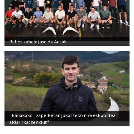
Babes zabala jaso du Ansak
"Banakako Txapelketan jokatzeko nire eskubidea
aldarrikatzen dut"