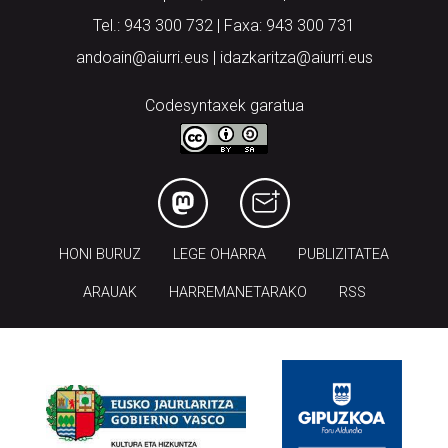
Tel.: 943 300 732 | Faxa: 943 300 731
andoain@aiurri.eus | idazkaritza@aiurri.eus
Codesyntaxek garatua
HONI BURUZ
LEGE OHARRA
PUBLIZITATEA
ARAUAK
HARREMANETARAKO
RSS