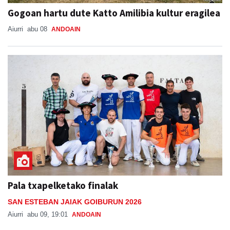
Gogoan hartu dute Katto Amilibia kultur eragilea
Aiurri
abu 08
ANDOAIN
Pala txapelketako finalak
SAN ESTEBAN JAIAK GOIBURUN 2026
Aiurri
abu 09, 19:01
ANDOAIN