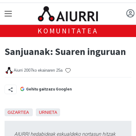
KOMUNITATEA
Sanjuanak: Suaren inguruan
Aiurri
2007ko ekainaren 25a
Gehitu gaitzazu Googlen
GIZARTEA
URNIETA
AIURRI hedabideak eskualdeko nortasun hitzak