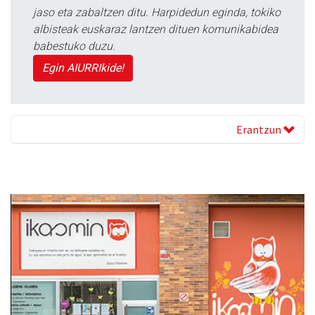
jaso eta zabaltzen ditu. Harpidedun eginda, tokiko
albisteak euskaraz lantzen dituen komunikabidea
babestuko duzu.
Egin AIURRIkide!
Erantzun