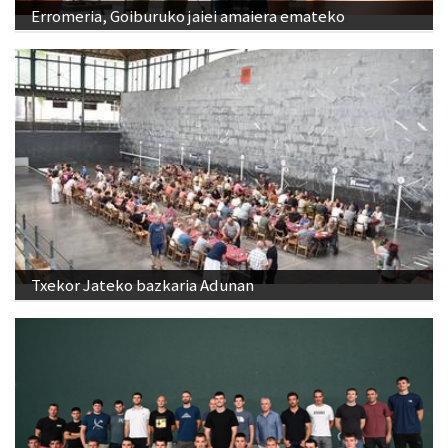
Erromeria, Goiburuko jaiei amaiera emateko
Txekor Jateko bazkaria Adunan