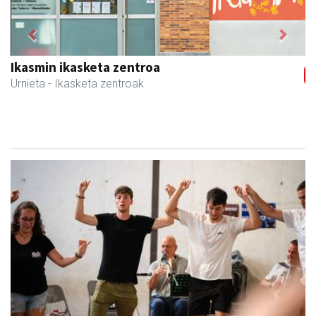
Previous
Next
Egape Ikastola
Urnieta
- Hezkuntza