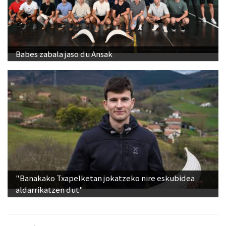
Babes zabala jaso du Ansak
"Banakako Txapelketan jokatzeko nire eskubidea
aldarrikatzen dut"