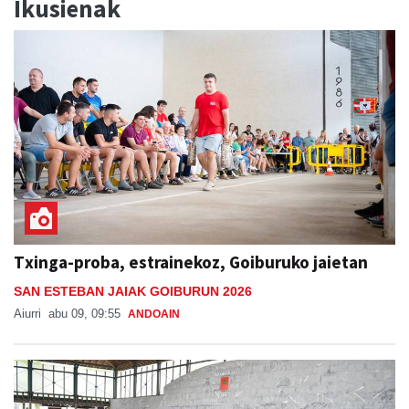
Ikusienak
Txinga-proba, estrainekoz, Goiburuko jaietan
SAN ESTEBAN JAIAK GOIBURUN 2026
Aiurri
abu 09, 09:55
ANDOAIN