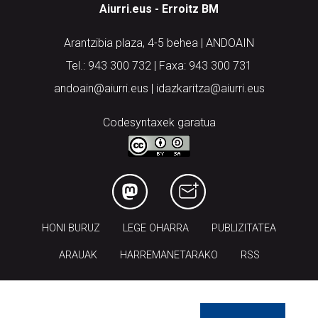
Aiurri.eus - Erroitz BM
Arantzibia plaza, 4-5 behea | ANDOAIN
Tel.: 943 300 732 | Faxa: 943 300 731
andoain@aiurri.eus | idazkaritza@aiurri.eus
Codesyntaxek garatua
HONI BURUZ
LEGE OHARRA
PUBLIZITATEA
ARAUAK
HARREMANETARAKO
RSS