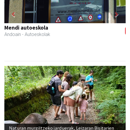
Previous
Next
Belkoain fisioterapia zerbitzua
Andoain
- Fisioterapia
Naturan murgiltzeko jarduerak, Leizaran Bisitarien