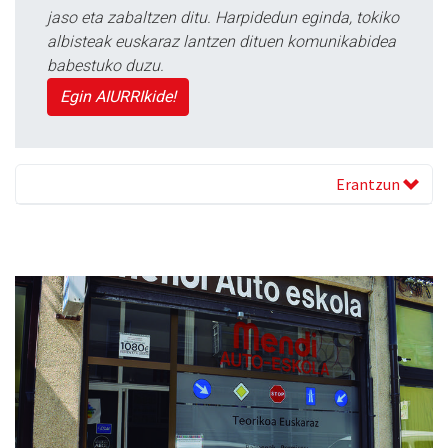
jaso eta zabaltzen ditu. Harpidedun eginda, tokiko
albisteak euskaraz lantzen dituen komunikabidea
babestuko duzu.
Egin AIURRIkide!
Erantzun