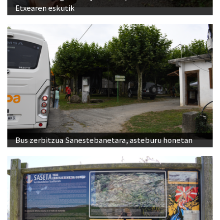
Etxearen eskutik
Bus zerbitzua Sanestebanetara, asteburu honetan