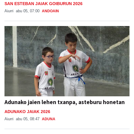
SAN ESTEBAN JAIAK GOIBURUN 2026
Aiurri
abu 05, 07:00
ANDOAIN
Adunako jaien lehen txanpa, asteburu honetan
ADUNAKO JAIAK 2026
Aiurri
abu 05, 08:47
ADUNA