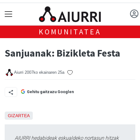
KOMUNITATEA
Sanjuanak: Bizikleta Festa
Aiurri
2007ko ekainaren 25a
Gehitu gaitzazu Googlen
GIZARTEA
AIURRI hedabideak eskualdeko nortasun hitzak