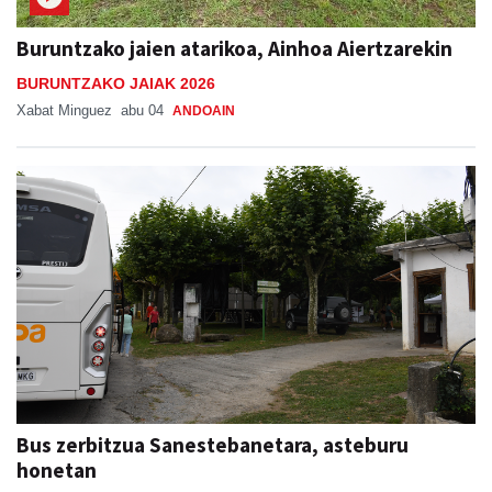
Buruntzako jaien atarikoa, Ainhoa Aiertzarekin
BURUNTZAKO JAIAK 2026
Xabat Minguez
abu 04
ANDOAIN
Bus zerbitzua Sanestebanetara, asteburu
honetan