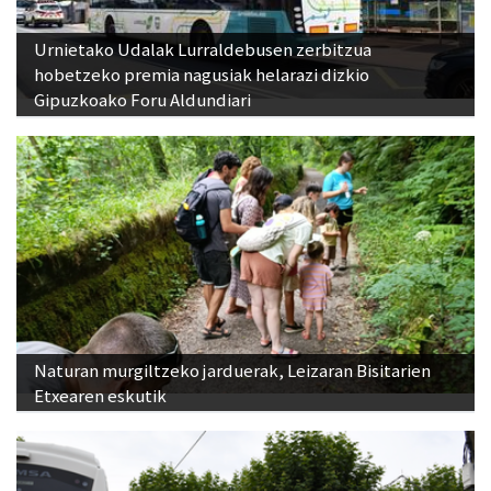
Urnietako Udalak Lurraldebusen zerbitzua
hobetzeko premia nagusiak helarazi dizkio
Gipuzkoako Foru Aldundiari
Naturan murgiltzeko jarduerak, Leizaran Bisitarien
Etxearen eskutik