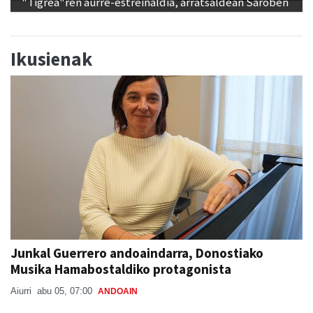
"Tigrea"ren aurre-estreinaldia, arratsaldean Saroben
Ikusienak
Junkal Guerrero andoaindarra, Donostiako
Musika Hamabostaldiko protagonista
Aiurri
abu 05, 07:00
ANDOAIN