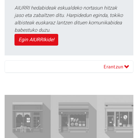
AIURRI hedabideak eskualdeko nortasun hitzak
jaso eta zabaltzen ditu. Harpidedun eginda, tokiko
albisteak euskaraz lantzen dituen komunikabidea
babestuko duzu.
Egin AIURRIkide!
Erantzun