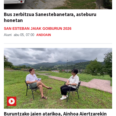
Bus zerbitzua Sanestebanetara, asteburu
honetan
SAN ESTEBAN JAIAK GOIBURUN 2026
Aiurri
abu 05, 07:00
ANDOAIN
Buruntzako jaien atarikoa, Ainhoa Aiertzarekin