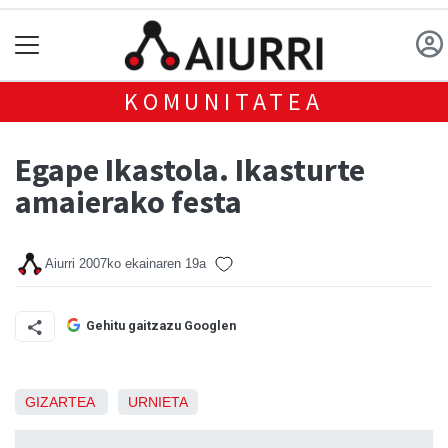
KOMUNITATEA
Egape Ikastola. Ikasturte
amaierako festa
Aiurri
2007ko ekainaren 19a
Gehitu gaitzazu Googlen
GIZARTEA
URNIETA