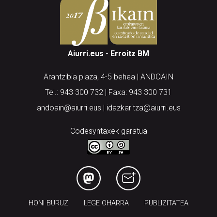
Aiurri.eus - Erroitz BM
Arantzibia plaza, 4-5 behea | ANDOAIN
Tel.: 943 300 732 | Faxa: 943 300 731
andoain@aiurri.eus | idazkaritza@aiurri.eus
Codesyntaxek garatua
HONI BURUZ
LEGE OHARRA
PUBLIZITATEA