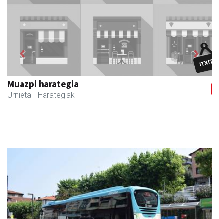
Previous
Next
Muazpi harategia
Urnieta
- Harategiak