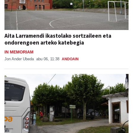
Aita Larramendi ikastolako sortzaileen eta
ondorengoen arteko katebegia
IN MEMORIAM
Jon Ander Ubeda
abu 06, 11:38
ANDOAIN