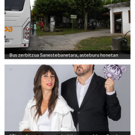
Bus zerbitzua Sanestebanetara, asteburu honetan