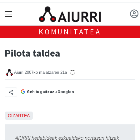
KOMUNITATEA
Pilota taldea
Aiurri
2007ko maiatzaren 21a
Gehitu gaitzazu Googlen
GIZARTEA
AIURRI hedabideak eskualdeko nortasun hitzak