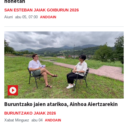
honetan
SAN ESTEBAN JAIAK GOIBURUN 2026
Aiurri
abu 05, 07:00
ANDOAIN
Buruntzako jaien atarikoa, Ainhoa Aiertzarekin
BURUNTZAKO JAIAK 2026
Xabat Minguez
abu 04
ANDOAIN