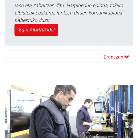
jaso eta zabaltzen ditu. Harpidedun eginda, tokiko
albisteak euskaraz lantzen dituen komunikabidea
babestuko duzu.
Egin AIURRIkide!
Erantzun