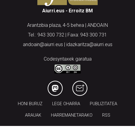
Aiurri.eus - Erroitz BM
Arantzibia plaza, 4-5 behea | ANDOAIN
Tel.: 943 300 732 | Faxa: 943 300 731
andoain@aiurri.eus | idazkaritza@aiurri.eus
Codesyntaxek garatua
HONI BURUZ
LEGE OHARRA
PUBLIZITATEA
ARAUAK
HARREMANETARAKO
RSS