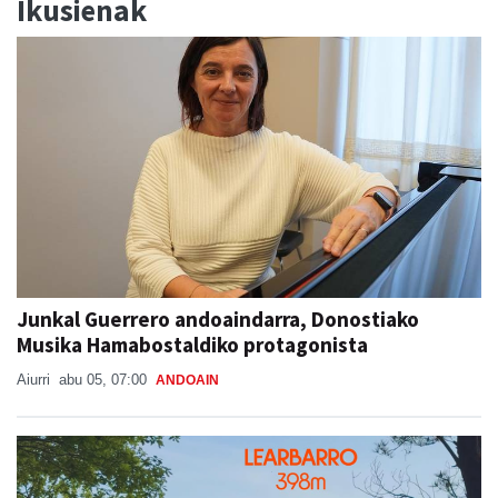
Ikusienak
Junkal Guerrero andoaindarra, Donostiako
Musika Hamabostaldiko protagonista
Aiurri
abu 05, 07:00
ANDOAIN