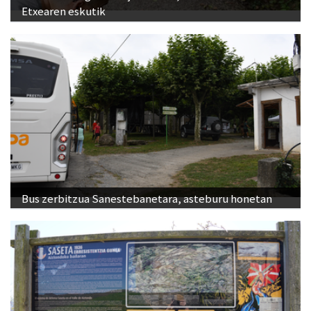
Etxearen eskutik
Bus zerbitzua Sanestebanetara, asteburu honetan