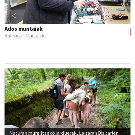
Previous
Next
Zizurkilgo Udala
Zizurkil
- Udaletxeak
Naturan murgiltzeko jarduerak, Leizaran Bisitarien