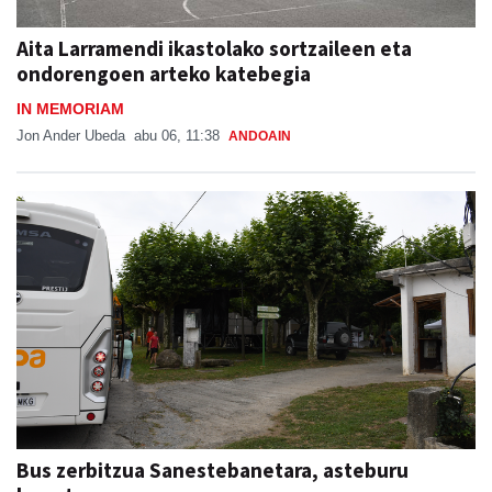
Aita Larramendi ikastolako sortzaileen eta
ondorengoen arteko katebegia
IN MEMORIAM
Jon Ander Ubeda
abu 06, 11:38
ANDOAIN
Bus zerbitzua Sanestebanetara, asteburu