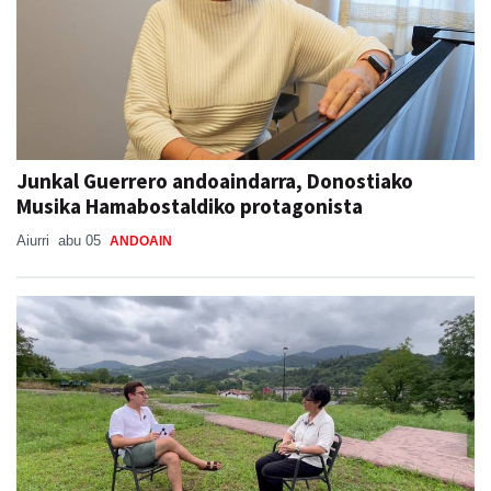
Junkal Guerrero andoaindarra, Donostiako
Musika Hamabostaldiko protagonista
Aiurri
abu 05
ANDOAIN