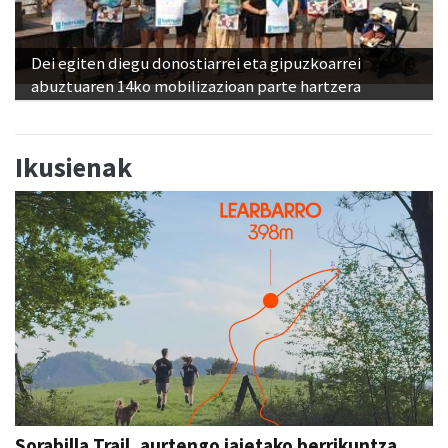
Dei egiten diegu donostiarrei eta gipuzkoarrei
abuztuaren 14ko mobilizazioan parte hartzera
Ikusienak
Sorabilla Trail, aurtengo jaietako berrikuntza