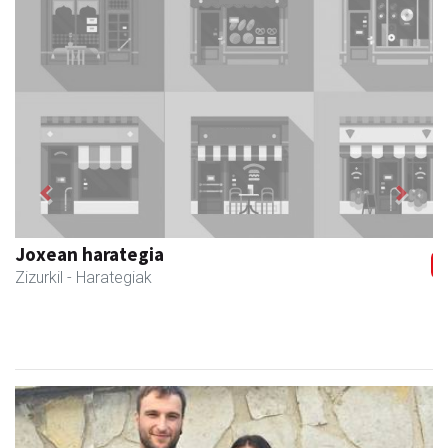
Previous
Next
Joxean harategia
Zizurkil
- Harategiak