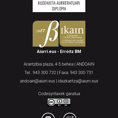
Aiurri.eus - Erroitz BM
Arantzibia plaza, 4-5 behea | ANDOAIN
Tel.: 943 300 732 | Faxa: 943 300 731
andoain@aiurri.eus | idazkaritza@aiurri.eus
Codesyntaxek garatua