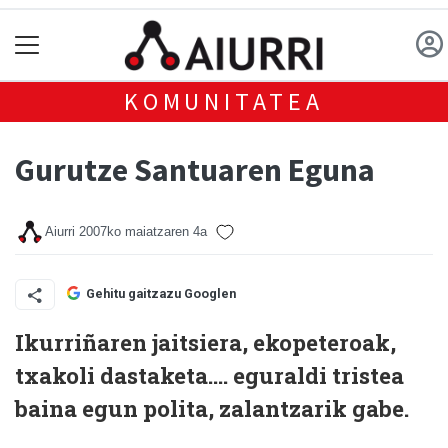
KOMUNITATEA
Gurutze Santuaren Eguna
Aiurri
2007ko maiatzaren 4a
Gehitu gaitzazu Googlen
Ikurriñaren jaitsiera, ekopeteroak,
txakoli dastaketa.... eguraldi tristea
baina egun polita, zalantzarik gabe.