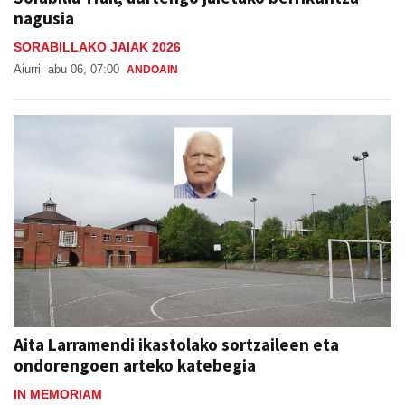
nagusia
SORABILLAKO JAIAK 2026
Aiurri
abu 06, 07:00
ANDOAIN
Aita Larramendi ikastolako sortzaileen eta
ondorengoen arteko katebegia
IN MEMORIAM