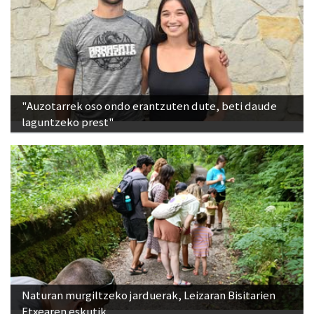
"Auzotarrek oso ondo erantzuten dute, beti daude
laguntzeko prest"
Naturan murgiltzeko jarduerak, Leizaran Bisitarien
Etxearen eskutik