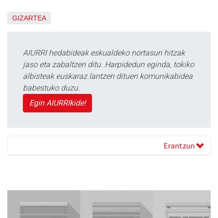
GIZARTEA
AIURRI hedabideak eskualdeko nortasun hitzak
jaso eta zabaltzen ditu. Harpidedun eginda, tokiko
albisteak euskaraz lantzen dituen komunikabidea
babestuko duzu.
Egin AIURRIkide!
Erantzun