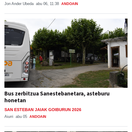
Jon Ander Ubeda
abu 06, 11:38
ANDOAIN
Bus zerbitzua Sanestebanetara, asteburu
honetan
SAN ESTEBAN JAIAK GOIBURUN 2026
Aiurri
abu 05
ANDOAIN